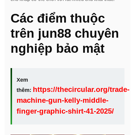
Các điểm thuộc
trên jun88 chuyên
nghiệp bảo mật
Xem
https://thecircular.org/trade-
thêm:
machine-gun-kelly-middle-
finger-graphic-shirt-41-2025/