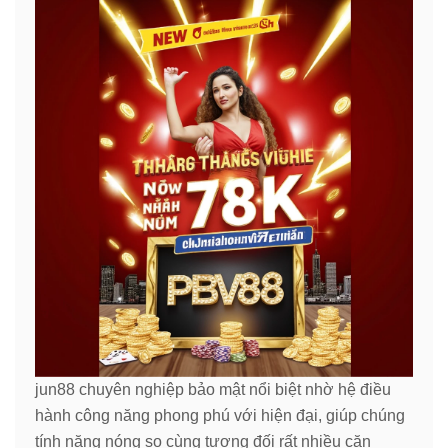
jun88 chuyên nghiệp bảo mật nổi biệt nhờ hệ điều
hành công năng phong phú với hiện đại, giúp chúng
tính năng nóng so cùng tương đối rất nhiều căn