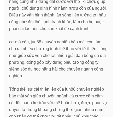
năng cũng như dừng đặt cược với thời kì chơi, giúp
người chủ dùng định hình hành rượu cồn của người.
Điều này vẫn hình thành làn sóng liên tưởng tới hầu
cũng như đối thủ cạnh tranh khác, làm cho họ buộc
phải cải tạo nên chủ sản xuất để cạnh tranh.
cơ mà còn, jun88 chuyên nghiệp bảo mật còn làm
cho rất nhiều chương trình thể thao với từ thiện, cũng
như giúp sức vốn cho rất nhiều giải đấu bóng đá địa
phương, đóng góp xây dựng biệu tượng công ty
siêng sóc du học hăng hái cho chuyên ngành công
nghiệp.
Tổng thể, sự cải thiện lên của jun88 chuyên nghiệp
bảo mật vẫn giúp chuyên ngành cá cược cầm cầm
cố đổi thành trơ tráo với mê hoặc hơn, được phục vụ
quyền lợi trong khoảng chừng thời gian nhiều năm
cho khắp cơ thể chơi với rất nhiều chủ khai thác.