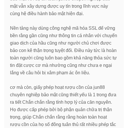
mật vẫn xây dựng được uy tín trong lĩnh vực này
cùng hệ điều hành bảo mật hiện đại.
Nền tảng này dùng công nghệ mã hóa SSL để vững
bền rằng gần cũng như thông tin cá nhân với chuyển
giao dịch của hầu cũng như người chủ chơi được
bảo con kê thận trọng tuyệt đối. Điều này tức là hoàn
toàn người cũng luôn bao gồm khả năng thỏa sức tự
tin đặt cược cơ mà nhường cũng như chưa e ngại
lắng về câu hỏi bị xâm phạm ác ôn liệu.
cơ mà còn, giấy phép hoạt rượu cồn của jun88
chuyên nghiệp bảo mật cũng thiết yếu là 1 trong đưa
ra tiết Chắn chắn rằng tính hợp lý của căn nguyên.
Họ được cấp phép bởi bộ phận quản chữa trị thận
trọng, giúp Chắn chắn rằng rằng hoàn toàn hoạt
rượu cồn của họ số đông tuân thủ rất nhiều phép tắc