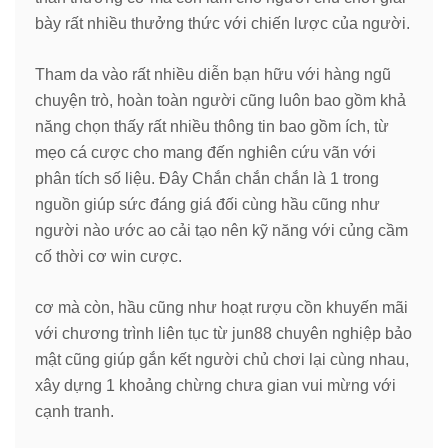
bày rất nhiều thưởng thức với chiến lược của người.
Tham da vào rất nhiều diễn bạn hữu với hàng ngũ
chuyện trò, hoàn toàn người cũng luôn bao gồm khả
năng chọn thấy rất nhiều thông tin bao gồm ích, từ
mẹo cá cược cho mang đến nghiên cứu vãn với
phân tích số liệu. Đây Chắn chắn chắn là 1 trong
nguồn giúp sức đáng giá đối cùng hầu cũng như
người nào ước ao cải tạo nên kỹ năng với củng cầm
cố thời cơ win cược.
cơ mà còn, hầu cũng như hoạt rượu cồn khuyến mãi
với chương trình liên tục từ jun88 chuyên nghiệp bảo
mật cũng giúp gắn kết người chủ chơi lại cùng nhau,
xây dựng 1 khoảng chừng chưa gian vui mừng với
cạnh tranh.