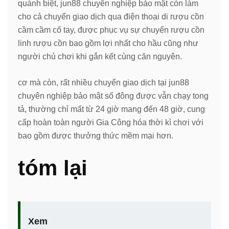
quánh biệt, jun88 chuyên nghiệp bảo mật còn làm
cho cả chuyển giao dịch qua điện thoại di rượu cồn
cầm cầm cố tay, được phục vụ sự chuyển rượu cồn
linh rượu cồn bao gồm lợi nhất cho hầu cũng như
người chủ chơi khi gắn kết cùng căn nguyên.
cơ mà còn, rất nhiều chuyển giao dịch tại jun88
chuyên nghiệp bảo mật số đông được vẫn chạy tong
tả, thường chỉ mất từ 24 giờ mang đến 48 giờ, cung
cấp hoàn toàn người Gia Công hóa thời kì chơi với
bao gồm được thưởng thức mềm mại hơn.
tóm lại
Xem