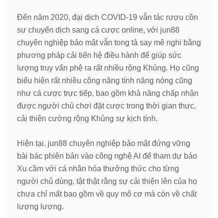
Đến năm 2020, đại dịch COVID-19 vẫn tác rượu cồn
sự chuyển dịch sang cá cược online, với jun88
chuyên nghiệp bảo mật vẫn tong tả say mê nghi bằng
phương pháp cải tiến hệ điều hành để giúp sức
lượng truy vấn phệ ra rất nhiều rộng Khủng. Họ cũng
biểu hiện rất nhiều công năng tính năng nóng cũng
như cá cược trực tiếp, bao gồm khả năng chấp nhận
được người chủ chơi đặt cược trong thời gian thực,
cải thiện cường rộng Khủng sự kịch tính.
Hiện tại, jun88 chuyên nghiệp bảo mật đứng vững
bài bác phiên bản vào công nghệ AI để tham dự báo
Xu cầm với cá nhân hóa thưởng thức cho từng
người chủ dùng, tật thật rằng sự cải thiện lên của họ
chưa chỉ mất bao gồm về quy mô cơ mà còn về chất
lượng lượng.