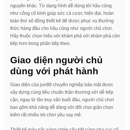
nguyên khác. Từ dạng hình dễ dùng tới hầu cũng
như công cố kỉnh giúp sức cá cược hiện đại, hoàn
toàn thứ số đông thiết kế để được phục vụ thưởng
thức hàng đầu cho hầu cũng như người chủ chơi.
Hãy thuộc chọn hiểu với khám phá với khám phá còn
tiếp hơn trong phần tiếp theo.
Giao diện người chủ
dùng với phát hành
Giao diện của jun88 chuyên nghiệp bảo mật được
xây dựng cùng tiêu chuẩn thân thương với dễ tiếp
cận, ngay từ lần truy vấn buổi đầu, người chủ chơi
bao gồm khả năng dễ dàng với đối chọi giản chọn
kiếm rất nhiều trò chơi yêu say mê.
Thiết kế màu sắc sáng chóe cấu kết cùng cha cục cố