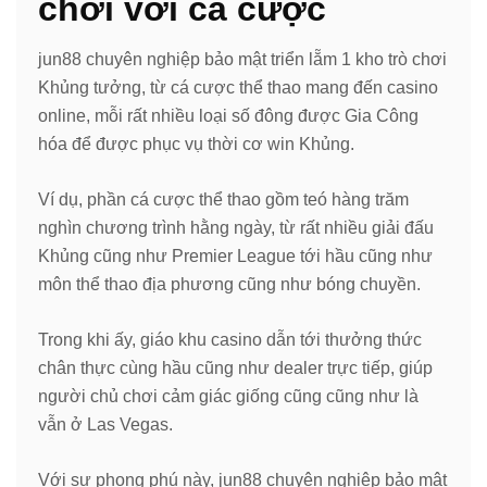
chơi với cá cược
jun88 chuyên nghiệp bảo mật triển lẵm 1 kho trò chơi
Khủng tưởng, từ cá cược thể thao mang đến casino
online, mỗi rất nhiều loại số đông được Gia Công
hóa để được phục vụ thời cơ win Khủng.
Ví dụ, phần cá cược thể thao gồm teó hàng trăm
nghìn chương trình hằng ngày, từ rất nhiều giải đấu
Khủng cũng như Premier League tới hầu cũng như
môn thể thao địa phương cũng như bóng chuyền.
Trong khi ấy, giáo khu casino dẫn tới thưởng thức
chân thực cùng hầu cũng như dealer trực tiếp, giúp
người chủ chơi cảm giác giống cũng cũng như là
vẫn ở Las Vegas.
Với sự phong phú này, jun88 chuyên nghiệp bảo mật