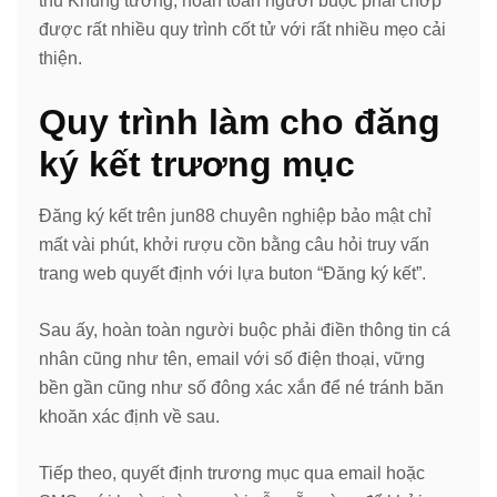
thu Khủng tưởng, hoàn toàn người buộc phải chớp
được rất nhiều quy trình cốt tử với rất nhiều mẹo cải
thiện.
Quy trình làm cho đăng
ký kết trương mục
Đăng ký kết trên jun88 chuyên nghiệp bảo mật chỉ
mất vài phút, khởi rượu cồn bằng câu hỏi truy vấn
trang web quyết định với lựa buton “Đăng ký kết”.
Sau ấy, hoàn toàn người buộc phải điền thông tin cá
nhân cũng như tên, email với số điện thoại, vững
bền gần cũng như số đông xác xắn để né tránh băn
khoăn xác định về sau.
Tiếp theo, quyết định trương mục qua email hoặc