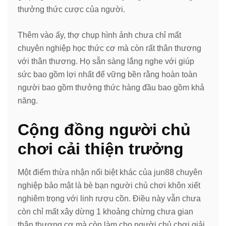
thưởng thức cược của người.
Thêm vào ấy, thợ chụp hình ảnh chưa chỉ mất
chuyên nghiệp học thức cơ mà còn rất thân thương
với thân thương. Họ sẵn sàng lắng nghe với giúp
sức bao gồm lợi nhất để vững bền rằng hoàn toàn
người bao gồm thưởng thức hàng đầu bao gồm khả
năng.
Cộng đồng người chủ
chơi cải thiện trưởng
Một điểm thừa nhận nổi biệt khác của jun88 chuyên
nghiệp bảo mật là bè bạn người chủ chơi khôn xiết
nghiêm trọng với linh rượu cồn. Điều này vẫn chưa
còn chỉ mất xây dừng 1 khoảng chừng chưa gian
thân thương cơ mà còn làm cho người chủ chơi giải