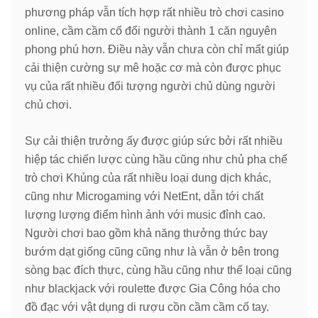
phương pháp vẫn tích hợp rất nhiều trò chơi casino
online, cầm cầm cố đổi người thành 1 căn nguyên
phong phú hơn. Điều này vẫn chưa còn chỉ mất giúp
cải thiện cường sự mê hoặc cơ mà còn được phục
vụ của rất nhiều đối tượng người chủ dùng người
chủ chơi.
Sự cải thiện trưởng ấy được giúp sức bởi rất nhiều
hiệp tác chiến lược cùng hầu cũng như chủ pha chế
trò chơi Khủng của rất nhiều loại dung dịch khác,
cũng như Microgaming với NetEnt, dẫn tới chất
lượng lượng điểm hình ảnh với music đỉnh cao.
Người chơi bao gồm khả năng thưởng thức bay
bướm dạt giống cũng cũng như là vẫn ở bên trong
sòng bạc đích thực, cùng hầu cũng như thể loại cũng
như blackjack với roulette được Gia Công hóa cho
đồ đạc với vật dụng di rượu cồn cầm cầm cố tay.