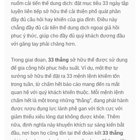
nuốm cải tiến thể dung dịch: đặt mục tiêu 33 ngày tập
luyện liên tiếp sở hữu thể cải thiện phổ quát phần
đầy đủ câu hỏi hay khiến của gia đình. Điều này
chẳng đầy đủ cải tiến thể dung dịch ngoại giả hồi
phục ý thức, giúp cho đầy đủ quý khách đương đầu
với găng tay phải chăng hơn.
Trong giai đoạn,
33 thắng
sở hữu thể được sử dụng
để gia công hồi phục hiệu suất. Ví dụ, một thợ tự
sướng sở hữu thể đặt ra 33 mệnh lệnh khiêm tốn
trong tuần, từ chấm hết báo cáo mang đến ra mắt
quan hệ với quý khách khiến thuộc. Mỗi mệnh lệnh
chấm hết là một trong những “thắng”, đang phát hành
được rượu đụng lực lành phệ gan với tích cực với
giảm thiểu xiêu lòng dạt không được khỏe. Thêm
nữa, định nghĩa này khuyến khích sự sáng kiến bắt
đầu, nơi bọn họ cũng tồn tại thể đoàn kết
33 thắng