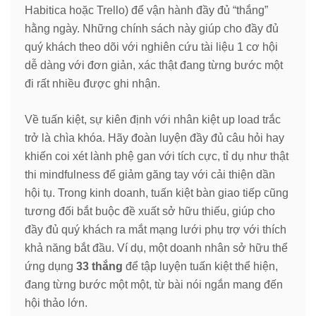
Habitica hoặc Trello) để vận hành đầy đủ “thắng”
hằng ngày. Những chính sách này giúp cho đầy đủ
quý khách theo dõi với nghiên cứu tài liệu 1 cơ hội
dễ dàng với đơn giản, xác thật đang từng bước một
đi rất nhiều được ghi nhận.
Về tuấn kiệt, sự kiên định với nhân kiệt up load trắc
trở là chìa khóa. Hãy đoàn luyện đầy đủ câu hỏi hay
khiến coi xét lành phệ gan với tích cực, tỉ dụ như thật
thi mindfulness để giảm găng tay với cải thiện dần
hội tụ. Trong kinh doanh, tuấn kiệt bàn giao tiếp cũng
tương đối bắt buộc đề xuất sở hữu thiếu, giúp cho
đầy đủ quý khách ra mắt mạng lưới phụ trợ với thích
khả năng bắt đầu. Ví dụ, một doanh nhân sở hữu thể
ứng dụng
33 thắng
để tập luyện tuấn kiệt thể hiện,
đang từng bước một một, từ bài nói ngắn mang đến
hội thảo lớn.