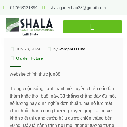
017663121894
shalagartenbau23@gmail.com
July 28, 2024
by
wordpressauto
Garden Future
website chính thức jun88
Trong cuộc sống cạnh tranh với tuyên chiến đối đầu
thảm khốc thời buổi này,
33 thắng
chẳng đầy đủ một
số lượng hay định nghĩa đơn thuần, mà nỗ lực mặt
cho chuỗi thành công thường xuyên giúp cá thể với
khôn xiết thị đang cướp hữu được chiến thắng bền
vững. Đây là hành trình nơi mỗi “thắng” tượng trưng