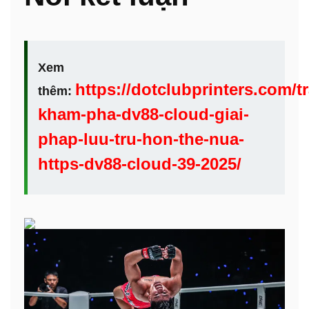
Xem
https://dotclubprinters.com/t
thêm:
kham-pha-dv88-cloud-giai-
phap-luu-tru-hon-the-nua-
https-dv88-cloud-39-2025/