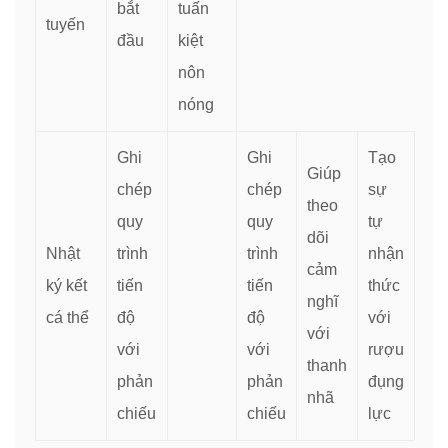
bắt
tuấn
tuyến
đầu
kiệt
nôn
nóng
Ghi
Ghi
Tạo
Giúp
chép
chép
sự
theo
quy
quy
tự
dõi
Nhật
trình
trình
nhận
cảm
ký kết
tiến
tiến
thức
nghĩ
cá thể
độ
độ
với
với
với
với
rượu
thanh
phản
phản
đụng
nhã
chiếu
chiếu
lực