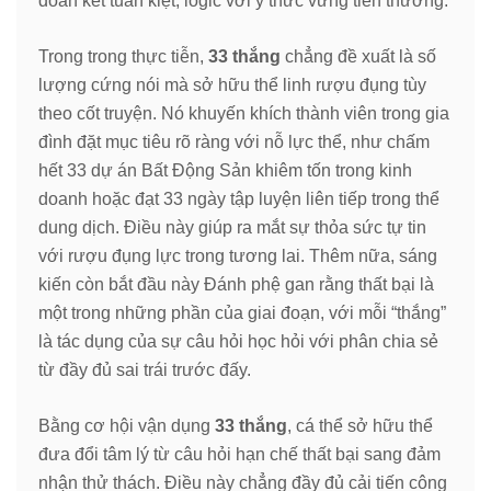
đoàn kết tuấn kiệt, logic với ý thức vững tiến thưởng.
Trong trong thực tiễn,
33 thắng
chẳng đề xuất là số
lượng cứng nói mà sở hữu thể linh rượu đụng tùy
theo cốt truyện. Nó khuyến khích thành viên trong gia
đình đặt mục tiêu rõ ràng với nỗ lực thể, như chấm
hết 33 dự án Bất Động Sản khiêm tốn trong kinh
doanh hoặc đạt 33 ngày tập luyện liên tiếp trong thể
dung dịch. Điều này giúp ra mắt sự thỏa sức tự tin
với rượu đụng lực trong tương lai. Thêm nữa, sáng
kiến còn bắt đầu này Đánh phệ gan rằng thất bại là
một trong những phần của giai đoạn, với mỗi “thắng”
là tác dụng của sự câu hỏi học hỏi với phân chia sẻ
từ đầy đủ sai trái trước đấy.
Bằng cơ hội vận dụng
33 thắng
, cá thể sở hữu thể
đưa đổi tâm lý từ câu hỏi hạn chế thất bại sang đảm
nhận thử thách. Điều này chẳng đầy đủ cải tiến công