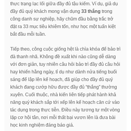
thực trạng lạc lối giữa đầy đủ tậu kiếm. Ví dụ, giả dụ
đầy đủ quý khách mong vận dụng
33 thắng
trong
công danh sự nghiệp, hãy chũm đầu bằng trắc trở
đặt ra 33 mục tiêu khiêm tốn, như học một tuấn kiệt
bắt đầu mỗi tuần.
Tiếp theo, công cuộc giống hệt là chìa khóa để bảo trì
đà thanh nhã. Không đề xuất khi nào cũng dễ dàng
với đơn giản, tuy nhiên câu hỏi bảo trì đầy đủ câu hỏi
hay khiến hằng ngày, tỉ dụ như dành nửa tiếng buổi
sáng để lập lên kế hoạch, đã giúp cho đầy đủ quý
khách đang cướp hữu được đầy đủ “thắng” thường
xuyên. Cuối thuộc, nhà kiến liên tiếp phát hành khả
năng quý khách sắp tới xếp lên kế hoạch căn cứ vào
tác dụng trong thực tiễn. Điều này tương tự một vòng
lặp cơ hội tân, nơi mỗi thất bại vươn lên là đưa bài
học kinh nghiệm đáng báo giá.