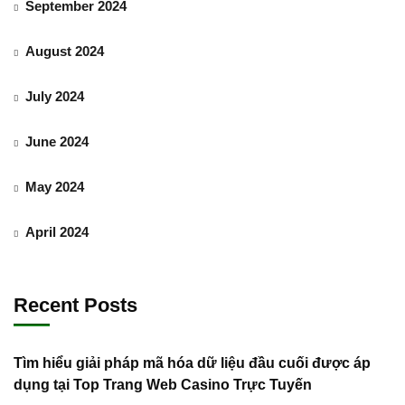
September 2024
August 2024
July 2024
June 2024
May 2024
April 2024
Recent Posts
Tìm hiểu giải pháp mã hóa dữ liệu đầu cuối được áp
dụng tại Top Trang Web Casino Trực Tuyến