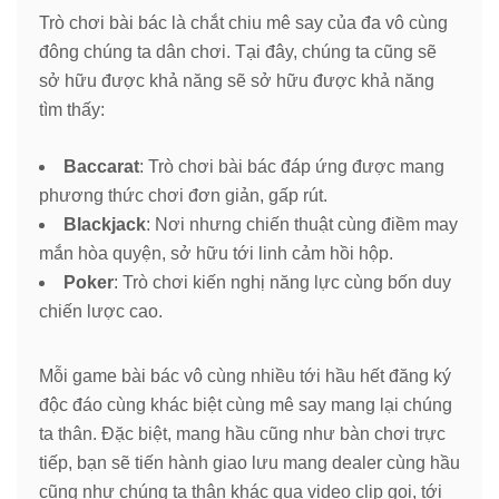
Trò chơi bài bác là chắt chiu mê say của đa vô cùng
đông chúng ta dân chơi. Tại đây, chúng ta cũng sẽ
sở hữu được khả năng sẽ sở hữu được khả năng
tìm thấy:
Baccarat
: Trò chơi bài bác đáp ứng được mang
phương thức chơi đơn giản, gấp rút.
Blackjack
: Nơi nhưng chiến thuật cùng điềm may
mắn hòa quyện, sở hữu tới linh cảm hồi hộp.
Poker
: Trò chơi kiến nghị năng lực cùng bốn duy
chiến lược cao.
Mỗi game bài bác vô cùng nhiều tới hầu hết đăng ký
độc đáo cùng khác biệt cùng mê say mang lại chúng
ta thân. Đặc biệt, mang hầu cũng như bàn chơi trực
tiếp, bạn sẽ tiến hành giao lưu mang dealer cùng hầu
cũng như chúng ta thân khác qua video clip gọi, tới