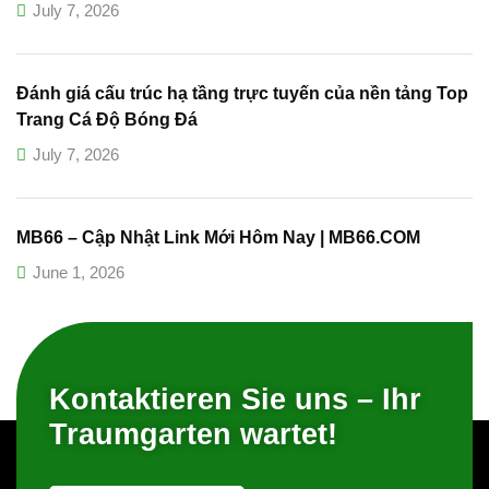
July 7, 2026
Đánh giá cấu trúc hạ tầng trực tuyến của nền tảng Top
Trang Cá Độ Bóng Đá
July 7, 2026
MB66 – Cập Nhật Link Mới Hôm Nay | MB66.COM
June 1, 2026
Kontaktieren Sie uns – Ihr
Traumgarten wartet!