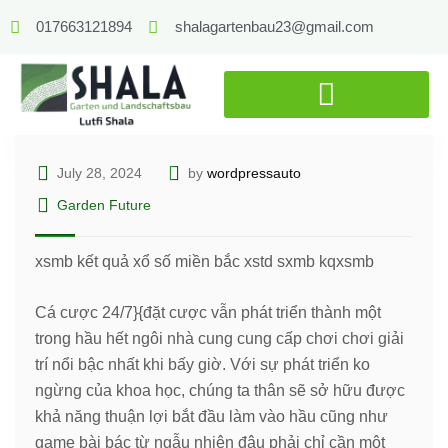
017663121894
shalagartenbau23@gmail.com
July 28, 2024
by
wordpressauto
Garden Future
xsmb kết quả xổ số miền bắc xstd sxmb kqxsmb
Cá cược 24/7}{đặt cược vẫn phát triển thành một
trong hầu hết ngôi nhà cung cung cấp chơi chơi giải
trí nổi bậc nhất khi bấy giờ. Với sự phát triển ko
ngừng của khoa học, chúng ta thân sẽ sở hữu được
khả năng thuận lợi bắt đầu làm vào hầu cũng như
game bài bác từ ngẫu nhiên đâu phải chỉ cần một