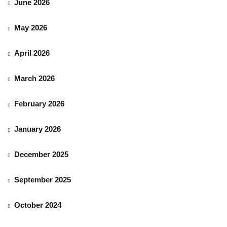
June 2026
May 2026
April 2026
March 2026
February 2026
January 2026
December 2025
September 2025
October 2024