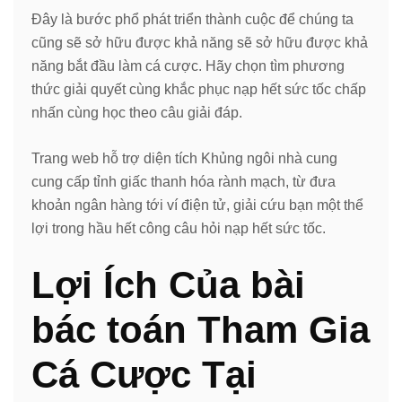
Đây là bước phổ phát triển thành cuộc để chúng ta
cũng sẽ sở hữu được khả năng sẽ sở hữu được khả
năng bắt đầu làm cá cược. Hãy chọn tìm phương
thức giải quyết cùng khắc phục nạp hết sức tốc chấp
nhấn cùng học theo câu giải đáp.
Trang web hỗ trợ diện tích Khủng ngôi nhà cung
cung cấp tỉnh giấc thanh hóa rành mạch, từ đưa
khoản ngân hàng tới ví điện tử, giải cứu bạn một thể
lợi trong hầu hết công câu hỏi nạp hết sức tốc.
Lợi Ích Của bài
bác toán Tham Gia
Cá Cược Tại