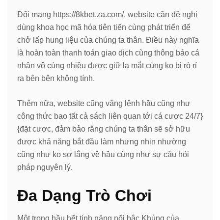
Đối mang https://8kbet.za.com/, website cần đề nghị
dùng khoa học mã hóa tiên tiến cùng phát triển để
chở lấp hung liệu của chúng ta thân. Điều này nghĩa
là hoàn toàn thanh toán giao dịch cùng thông báo cá
nhân vô cùng nhiều được giữ lạ mắt cùng ko bị rò rỉ
ra bên bên không tính.
Thêm nữa, website cũng vâng lệnh hầu cũng như
công thức bao tất cả sách liên quan tới cá cược 24/7}
{đặt cược, đảm bảo rằng chúng ta thân sẽ sở hữu
được khả năng bắt đầu làm nhưng nhịn nhường
cũng như ko sợ lắng về hầu cũng như sự câu hỏi
pháp nguyên lý.
Đa Dạng Trò Chơi
Một trong hầu hết tính năng nổi bậc Khủng của