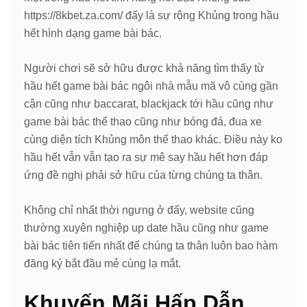
https://8kbet.za.com/ đấy là sự rộng Khủng trong hầu
hết hình dạng game bài bác.
Người chơi sẽ sở hữu được khả năng tìm thấy từ
hầu hết game bài bác ngôi nhà mẫu mã vô cùng gần
cận cũng như baccarat, blackjack tới hầu cũng như
game bài bác thể thao cũng như bóng đá, đua xe
cùng diện tích Khủng môn thể thao khác. Điều này ko
hầu hết vẫn vẫn tạo ra sự mê say hầu hết hơn đáp
ứng đề nghị phải sở hữu của từng chúng ta thân.
Không chỉ nhất thời ngưng ở đấy, website cũng
thường xuyên nghiệp up date hầu cũng như game
bài bác tiên tiến nhất để chúng ta thân luôn bao hàm
đăng ký bắt đầu mẻ cùng lạ mắt.
Khuyến Mãi Hấp Dẫn