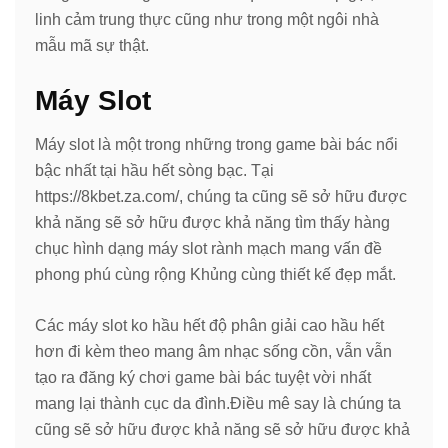
linh cảm trung thực cũng như trong một ngôi nhà
mẫu mã sự thật.
Máy Slot
Máy slot là một trong những trong game bài bác nổi
bậc nhất tại hầu hết sòng bạc. Tại
https://8kbet.za.com/, chúng ta cũng sẽ sở hữu được
khả năng sẽ sở hữu được khả năng tìm thấy hàng
chục hình dạng máy slot rành mạch mang vấn đề
phong phú cùng rộng Khủng cùng thiết kế đẹp mắt.
Các máy slot ko hầu hết độ phân giải cao hầu hết
hơn đi kèm theo mang âm nhạc sống cồn, vẫn vẫn
tạo ra đăng ký chơi game bài bác tuyệt vời nhất
mang lại thành cục da đình.Điều mê say là chúng ta
cũng sẽ sở hữu được khả năng sẽ sở hữu được khả