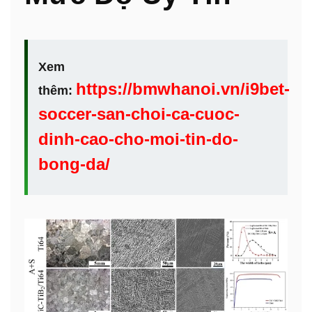
Xem
https://bmwhanoi.vn/i9bet-
thêm:
soccer-san-choi-ca-cuoc-
dinh-cao-cho-moi-tin-do-
bong-da/