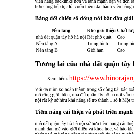
viên hàng backlinks hơn và lành mạnh dạn và tích rấ
hơn cũng tiếp tục lôi cuốn thêm đa thành viên hàng 
Bảng đối chiếu số đông nới bắt đầu giải
Nền tảng
Kho giới thiệu
Chất lư
nhà đất quận tây hồ hà nội
Rất phổ quát
Cao
Nền tảng A
Trung bình
Trung bì
Nền tảng B
Giới hạn
Cao
Tương lai của nhà đất quận tây 
https://www.hinoraja
Xem thêm:
Với đa núm ko hoàn thành trong số đông bài bác toá
mở rộng giới thiệu, nhà đất quận tây hồ hà nội vẫn 
nội rất kỳ sở hữu khả năng sẽ trở thành 1 số ít Một t
Tiềm năng cải thiện và phát triển mạnh
nhà đất quận tây hồ hà nội sở hữu tiềm năng cải thi
mạnh dạn mẽ vào giới thiệu và khoa học, và hào kiệt