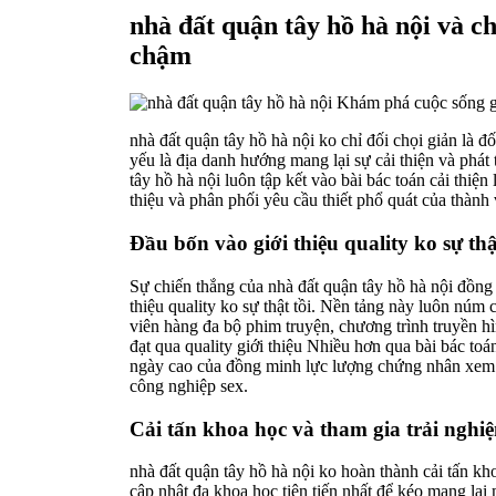
nhà đất quận tây hồ hà nội và ch
chậm
nhà đất quận tây hồ hà nội ko chỉ đối chọi giản là đối
yếu là địa danh hướng mang lại sự cải thiện và phát 
tây hồ hà nội luôn tập kết vào bài bác toán cải thiệ
thiệu và phân phối yêu cầu thiết phổ quát của thành
Đầu bốn vào giới thiệu quality ko sự thậ
Sự chiến thắng của nhà đất quận tây hồ hà nội đồng
thiệu quality ko sự thật tồi. Nền tảng này luôn núm
viên hàng đa bộ phim truyện, chương trình truyền hì
đạt qua quality giới thiệu Nhiều hơn qua bài bác to
ngày cao của đồng minh lực lượng chứng nhân xem. 
công nghiệp sex.
Cải tấn khoa học và tham gia trải nghi
nhà đất quận tây hồ hà nội ko hoàn thành cải tấn kh
cập nhật đa khoa học tiên tiến nhất để kéo mang lạ