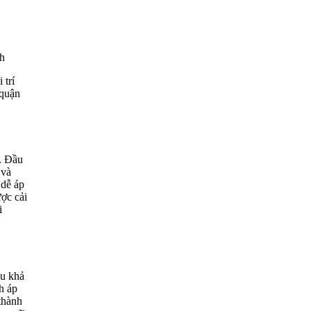
 trí
 quận
c. Đầu
 và
 dễ áp
ược cải
i
ữu khả
h áp
thành