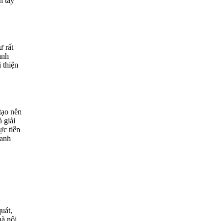
n tây
ư rất
anh
 thiện
tạo nên
 giải
ực tiễn
oanh
quát,
hà nội,