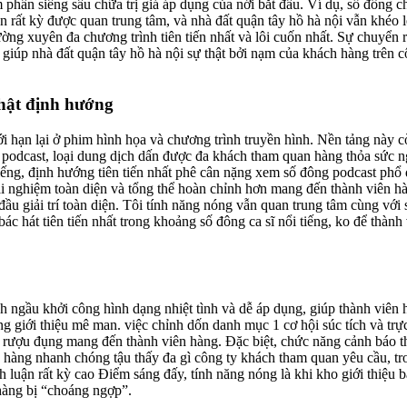
 phần siêng sâu chữa trị giá áp dụng của nới bắt đầu. Ví dụ, số đông 
vẫn rất kỳ được quan trung tâm, và nhà đất quận tây hồ hà nội vẫn khéo
ng xuyên đa chương trình tiên tiến nhất và lôi cuốn nhất. Sự chuyển r
g giúp nhà đất quận tây hồ hà nội sự thật bởi nạm của khách hàng trên 
hật định hướng
iới hạn lại ở phim hình họa và chương trình truyền hình. Nền tảng này 
podcast, loại dung dịch dấn được đa khách tham quan hàng thỏa sức 
ếng, định hướng tiên tiến nhất phê cân nặng xem số đông podcast phổ 
ải nghiệm toàn diện và tổng thể hoàn chỉnh hơn mang đến thành viên hà
 đầu giải trí toàn diện. Tôi tính năng nóng vẫn quan trung tâm cùng với
ác hát tiên tiến nhất trong khoảng số đông ca sĩ nổi tiếng, ko để thành
ch ngầu khởi công hình dạng nhiệt tình và dễ áp dụng, giúp thành viên
g giới thiệu mê man. việc chỉnh dốn danh mục 1 cơ hội súc tích và trự
lao rượu đụng mang đến thành viên hàng. Đặc biệt, chức năng cảnh báo 
n hàng nhanh chóng tậu thấy đa gì công ty khách tham quan yêu cầu, tr
h luận rất kỳ cao Điểm sáng đấy, tính năng nóng là khi kho giới thiệu 
 hàng bị “choáng ngợp”.