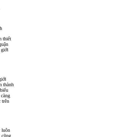
i
 thiết
 quận
 giới
giới
n thành
 biểu
t càng
 trên
y luôn
g cũng