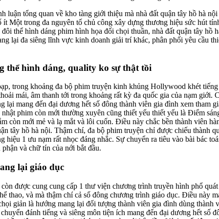
ình luận tổng quan về kho tàng giới thiệu mà nhà đất quận tây hồ hà nộ
số ít Một trong đa nguyên tố chủ công xây dựng thương hiệu sức hút tí
1 đôi thể hình dáng phim hình họa đối chọi thuần, nhà đất quận tây hồ h
lại đa siêng lĩnh vực kinh doanh giải trí khác, phân phối yêu cầu thi
thể hình dáng, quality ko sự thật tồi
bạp, trong khoảng đa bộ phim truyện kinh khủng Hollywood khét tiến
thoải mái, âm thanh tới trong khoảng rất kỳ đa quốc gia của nạm giới. 
 lại mang đến đại dương hết số đông thành viên gia đình xem tham gia
 nhật phim còn mới thường xuyên cũng thiết yếu thiết yếu là Điểm sáng
sắm còn mới mẻ và lạ mắt và lôi cuốn. Điều này chắc bền thành viên hà
ận tây hồ hà nội. Thậm chí, đa bộ phim truyện chỉ được chiếu thành qu
ng hiệu 1 ưu nạm rất nhọc đáng nhắc. Sự chuyển ra tiêu vào bài bác to
phận và chữ tín của nới bắt đầu.
ang lại giáo dục
 còn được cung cung cấp 1 thư viện chương trình truyền hình phổ quát
ức, thể thao, và mà thậm chí cả số đông chương trình giáo dục. Điều này 
 chọi giản là hướng mang lại đối tượng thành viên gia đình dùng thành 
n chuyển đánh tiếng và siêng môn tiện ích mang đến đại dương hết số đ