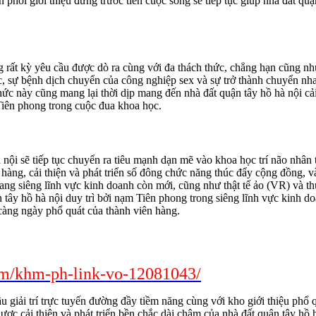
phối giới thiệu đứng trước tiên cuộc sống sẽ tiếp tục giúp nhà đất quậ
g rất kỳ yêu cầu được dò ra cùng với đa thách thức, chẳng hạn cũng nh
c, sự bệnh dịch chuyển của công nghiệp sex và sự trở thành chuyển nh
hức này cũng mang lại thời dịp mang đến nhà đất quận tây hồ hà nội cải
 Tiên phong trong cuộc đua khoa học.
nội sẽ tiếp tục chuyển ra tiêu mạnh dạn mẽ vào khoa học trí não nhân 
 hàng, cải thiện và phát triển số đông chức năng thúc đẩy cộng đồng, và
ng siêng lĩnh vực kinh doanh còn mới, cũng như thật tế ảo (VR) và th
n tây hồ hà nội duy trì bởi nạm Tiên phong trong siêng lĩnh vực kinh d
t càng ngày phổ quát của thành viên hàng.
com/khm-ph-link-vo-12081043/
ầu giải trí trực tuyến đường đầy tiềm năng cùng với kho giới thiệu phổ 
 lược cải thiện và phát triển bền chắc dài chậm của nhà đất quận tây hồ 