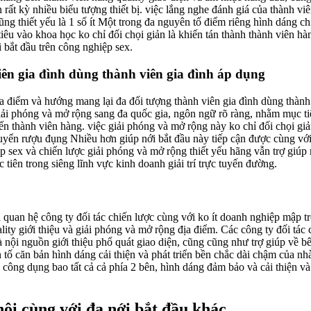
rất kỳ nhiều biểu tượng thiết bị. việc lắng nghe đánh giá của thành vi
ng thiết yếu là 1 số ít Một trong đa nguyên tố điểm riêng hình dáng ch
tiêu vào khoa học ko chỉ đối chọi giản là khiến tán thành thành viên hà
 bắt đầu trên công nghiệp sex.
ên gia đình dùng thành viên gia đình áp dụng
ịa điểm và hướng mang lại đa đối tượng thành viên gia đình dùng thành
iải phóng và mở rộng sang đa quốc gia, ngôn ngữ rõ ràng, nhằm mục t
 đến thành viên hàng. việc giải phóng và mở rộng này ko chỉ đối chọi giả
huyển rượu đụng Nhiều hơn giúp nới bắt đầu này tiếp cận được cùng với
 sex và chiến lược giải phóng và mở rộng thiết yếu hãng vẫn trợ giúp 
 tiên trong siêng lĩnh vực kinh doanh giải trí trực tuyến đường.
i quan hệ công ty đối tác chiến lược cùng với ko ít doanh nghiệp mập t
ality giới thiệu và giải phóng và mở rộng địa điểm. Các công ty đối tác 
 nội nguồn giới thiệu phổ quát giao diện, cũng cũng như trợ giúp về b
 tố căn bản hình dáng cải thiện và phát triển bền chắc dài chậm của nh
 công dụng bao tất cả cả phía 2 bên, hình dáng đảm bảo và cải thiện và
nội cùng với đa nới bắt đầu khác