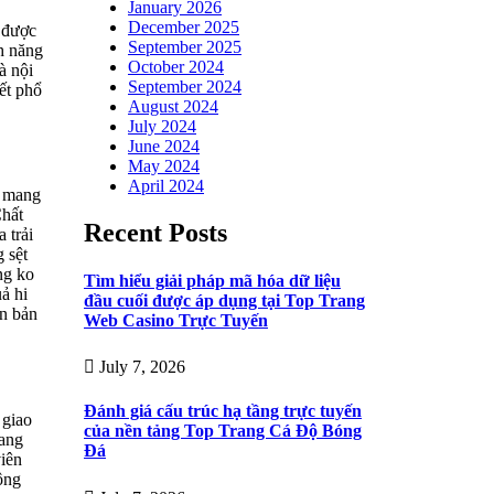
January 2026
December 2025
i được
September 2025
nh năng
October 2024
à nội
September 2024
ết phổ
August 2024
July 2024
June 2024
May 2024
April 2024
g mang
Chất
Recent Posts
 trải
 sệt
ng ko
Tìm hiểu giải pháp mã hóa dữ liệu
ả hi
đầu cuối được áp dụng tại Top Trang
án bản
Web Casino Trực Tuyến
July 7, 2026
Đánh giá cấu trúc hạ tầng trực tuyến
 giao
của nền tảng Top Trang Cá Độ Bóng
mang
Đá
viên
ông