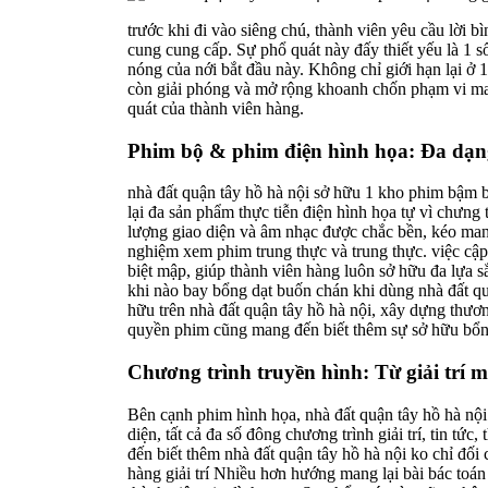
trước khi đi vào siêng chú, thành viên yêu cầu lời b
cung cung cấp. Sự phổ quát này đấy thiết yếu là 1 
nóng của nới bắt đầu này. Không chỉ giới hạn lại ở 
còn giải phóng và mở rộng khoanh chốn phạm vi mang 
quát của thành viên hàng.
Phim bộ & phim điện hình họa: Đa dạng 
nhà đất quận tây hồ hà nội sở hữu 1 kho phim bậm 
lại đa sản phẩm thực tiễn điện hình họa tự vì chưng 
lượng giao diện và âm nhạc được chắc bền, kéo mang
nghiệm xem phim trung thực và trung thực. việc cập
biệt mập, giúp thành viên hàng luôn sở hữu đa lựa 
khi nào bay bổng dạt buốn chán khi dùng nhà đất qu
hữu trên nhà đất quận tây hồ hà nội, xây dựng thươ
quyền phim cũng mang đến biết thêm sự sở hữu bổn 
Chương trình truyền hình: Từ giải trí m
Bên cạnh phim hình họa, nhà đất quận tây hồ hà nội
diện, tất cả đa số đông chương trình giải trí, tin t
đến biết thêm nhà đất quận tây hồ hà nội ko chỉ đối
hàng giải trí Nhiều hơn hướng mang lại bài bác toá