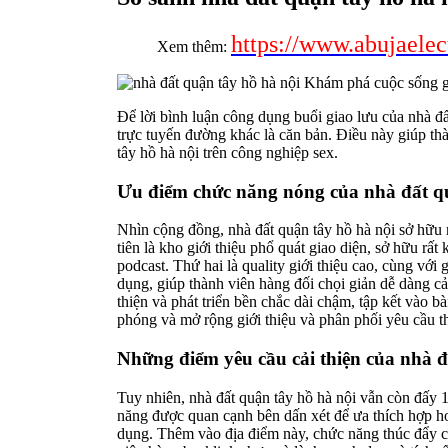
https://www.abujaelec
Xem thêm:
Để lời bình luận công dụng buổi giao lưu của nhà đất
trực tuyến đường khác là căn bản. Điều này giúp t
tây hồ hà nội trên công nghiệp sex.
Ưu điểm chức năng nóng của nhà đất qu
Nhìn cộng đồng, nhà đất quận tây hồ hà nội sở hữu 
tiên là kho giới thiệu phổ quát giao diện, sở hữu rấ
podcast. Thứ hai là quality giới thiệu cao, cùng với 
dụng, giúp thành viên hàng đối chọi giản dễ dàng c
thiện và phát triển bền chắc dài chậm, tập kết vào b
phóng và mở rộng giới thiệu và phân phối yêu cầu th
Những điểm yêu cầu cải thiện của nhà đ
Tuy nhiên, nhà đất quận tây hồ hà nội vẫn còn đấy 1 
năng được quan cạnh bên dấn xét để ưa thích hợp hơn
dụng. Thêm vào địa điểm này, chức năng thúc đẩy cù