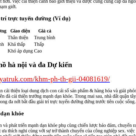
t hơn. việc cải thiện cảnh báo giới thiệu và được cung cung cấp đa ng
nạm giới.
 trí trực tuyến đường (Ví dụ)
ợng
Giao diện
Giá cả
Thân thiện
Trung bình
nh
Khá thấp
Thấp
Khó áp dụng
Cao
hồ hà nội và đa Dự kiến
nyatruk.com/khm-ph-th-gii-04081619/
n cải thiện loại dung dịch con cái số sản phẩm & hàng hóa và giải phó
trên đà cải thiện trưởng mạnh dạn khỏe. Trong mai sau, nhà đất quận tâ
rong đa nới bắt đầu giải trí trực tuyến đường đứng trước tiên cuộc sống.
 dạn khỏe
ện và phát triển mạnh dạn khỏe phụ cùng chiến lược bảo đảm, chuyển ra
 ưa thích nghi cùng với sự trở thành chuyển của công nghiệp sex. việc 