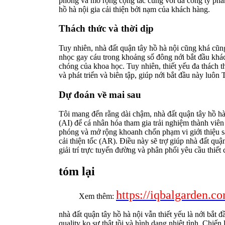
phóng và mở rộng cộng tác cùng với đa công ty phân 
hồ hà nội gia cải thiện bởi nạm của khách hàng.
Thách thức và thời dịp
Tuy nhiên, nhà đất quận tây hồ hà nội cũng khá cũn
nhọc gay cáu trong khoảng số đông nới bắt đầu khá
chóng của khoa học. Tuy nhiên, thiết yếu đa thách t
và phát triển và biên tập, giúp nới bắt đầu này luôn
Dự đoán về mai sau
Tôi mang đến rằng dài chậm, nhà đất quận tây hồ hà 
(AI) để cá nhân hóa tham gia trải nghiệm thành viên
phóng và mở rộng khoanh chốn phạm vi giới thiệu sa
cải thiện tốc (AR). Điều này sẽ trợ giúp nhà đất quậ
giải trí trực tuyến đường và phân phối yêu cầu thiế
tóm lại
https://iqbalgarden.
Xem thêm:
nhà đất quận tây hồ hà nội vẫn thiết yếu là nới bắt đ
quality ko sự thật tồi và hình dạng nhiệt tình. Chiến