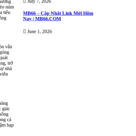
July 7, 2026
chương
 léo núm
a tiêu
MB66 – Cập Nhật Link Mới Hôm
công
Nay | MB66.COM
June 1, 2026
còn vẫn
ngóng
quát
ng, trở
 sự nhà
 viên
 hàng
c giác
thông
ong cả
bậm bạp