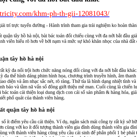
tricity.com/khm-ph-th-gii-12081043/
 quận tây hồ hà nội, bài bác toán đối chiếu cùng với đa nới bắt đầu giải
hành viên hiểu rõ hơn về bởi nạm và mức sự khó khăn nhọc của nhà đất
ận tây hồ hà nội
rất kỳ đa nổi trội hơn chức năng nóng đối cùng với đa nới bắt đầu khá
t kỳ đa thể hình dáng phim hình họa, chương trình truyền hình, âm thanh
giao diện và âm nhạc sắc nét, rõ ràng. Thứ tía là hình dạng nhiệt tình và
ảnh báo và tầm nã vấn số đông giới thiệu mê man. Cuối cùng là chiến l
ài bác toán cải thiện loại dung dịch con cái số sản phẩm & hàng hóa, giả
iết phổ quát của thành viên hàng.
ất quận tây hồ hà nội
số ít điểm yêu cầu cải thiện. Ví dụ, ngân sách mái công ty rất kỳ sở h
 cùng với ko ít đối tượng thành viên gia đình dùng thành viên gia đìn
ng với thành viên hàng cũng yêu cầu cải sinh để phân phối 1 bè phái 