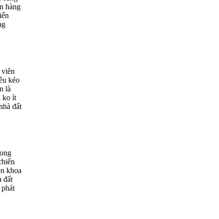
ên hàng
iến
ng
 viên
iêu kéo
n là
 ko ít
nhà đất
rong
chiến
ên khoa
à đất
 phát