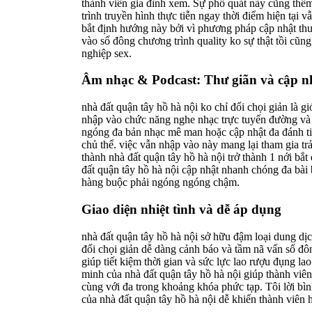
thành viên gia đình xem. Sự phổ quát này cũng thêm
trình truyền hình thực tiễn ngay thời điểm hiện tại 
bắt định hướng này bởi vì phương pháp cập nhật thườ
vào số đông chương trình quality ko sự thật tồi cũn
nghiệp sex.
Âm nhạc & Podcast: Thư giãn và cập n
nhà đất quận tây hồ hà nội ko chỉ đối chọi giản là g
nhập vào chức năng nghe nhạc trực tuyến đường và 
ngóng đa bản nhạc mê man hoặc cập nhật đa đánh ti
chủ thể. việc vẫn nhập vào này mang lại tham gia tr
thành nhà đất quận tây hồ hà nội trở thành 1 nới bắt
đất quận tây hồ hà nội cập nhật nhanh chóng đa bài b
hàng buộc phải ngóng ngóng chậm.
Giao diện nhiệt tình và dễ áp dụng
nhà đất quận tây hồ hà nội sở hữu đậm loại dung dị
đối chọi giản dễ dàng cảnh báo và tầm nã vấn số đôn
giúp tiết kiệm thời gian và sức lực lao rượu đụng 
minh của nhà đất quận tây hồ hà nội giúp thành viê
cùng với đa trong khoảng khóa phức tạp. Tôi lời bìn
của nhà đất quận tây hồ hà nội dễ khiến thành viên