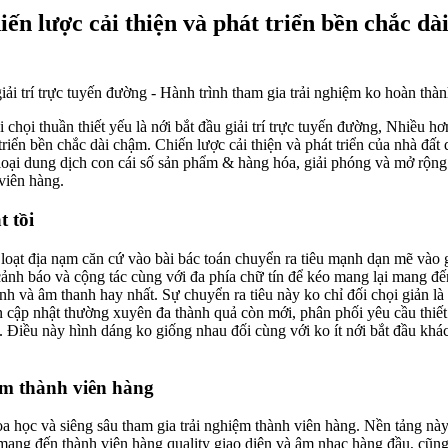
iến lược cải thiện và phát triển bền chắc dà
 chọi thuần thiết yếu là nới bắt đầu giải trí trực tuyến đường, Nhiều hơn
triển bền chắc dài chậm. Chiến lược cải thiện và phát triển của nhà đất
n loại dung dịch con cái số sản phẩm & hàng hóa, giải phóng và mở rộng
 viên hàng.
t tồi
 loạt địa nạm căn cứ vào bài bác toán chuyển ra tiêu mạnh dạn mẽ vào 
 cảnh báo và cộng tác cùng với đa phía chữ tín để kéo mang lại mang đế
nh và âm thanh hay nhất. Sự chuyển ra tiêu này ko chỉ đối chọi giản là
án cập nhật thường xuyên đa thành quả còn mới, phân phối yêu cầu thiế
Điều này hình dáng ko giống nhau đối cùng với ko ít nới bắt đầu khác
ệm thành viên hàng
oa học và siêng sâu tham gia trải nghiệm thành viên hàng. Nền tảng nà
i mang đến thành viên hàng quality giao diện và âm nhạc hàng đầu, cũn