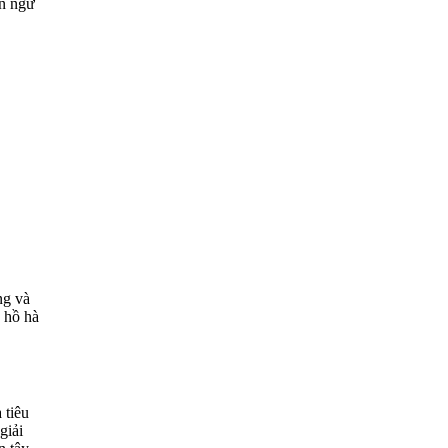
ôn ngữ
ng và
y hồ hà
 tiêu
giải