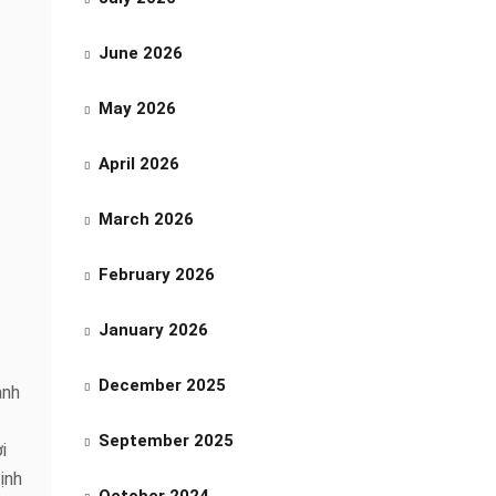
June 2026
May 2026
April 2026
March 2026
February 2026
January 2026
December 2025
ành
September 2025
i
ịnh