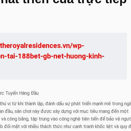
stheroyalresidences.vn/wp-
en-tai-188bet-gb-net-huong-kinh-
thú vị từ khi thành lập, đánh dấu sự phát triển mạnh mẽ trong ng
Ban đầu, sân chơi này được xây dựng với mục tiêu mang đến một
 và công bằng, tập trung vào công nghệ tiên tiến để bảo vệ ngườ
 đối mặt với nhiều thách thức như cạnh tranh khốc liệt và quy đ