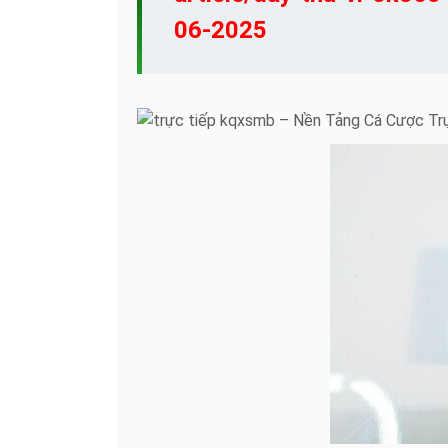
06-2025