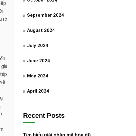
October 2024
iếp
ới
September 2024
u rõ
August 2024
July 2024
đến
June 2024
 gia
 tập
May 2024
 vệ
.
April 2024
ng
g
p.
Recent Posts
ềm
Tìm hiểu giải pháp mã hóa dữ