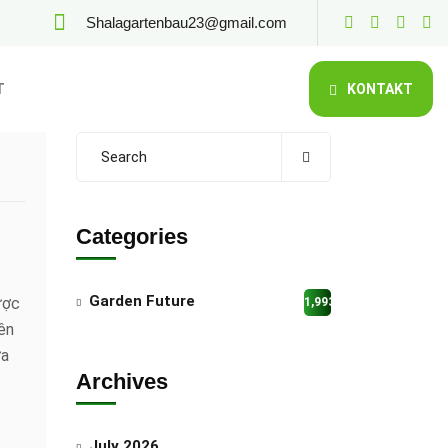
Shalagartenbau23@gmail.com
T
KONTAKT
Categories
Garden Future
ược
1,993
ên
ựa
Archives
July 2026