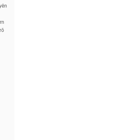
yên
rn
rõ