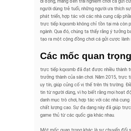
di động, mang đến trải nghiệm chơi cá gửi cư
người dùng trẻ tuổi, những người ưa thích sự
phát triển, hợp tác với các nhà cung cấp ph
trực tiếp kqxsmb không chỉ tồn tại mà còn p
ngành. Qua đó, chúng ta thấy rằng ý tưởng b
tạo ra một cộng đồng chơi cá gửi cược lành
Các mốc quan trọng 
trực tiếp kqxsmb đã đạt được nhiều thành t
trưởng thành của sân chơi. Năm 2015, trực 
uy tín, giúp củng cố vị thế trên thị trường
tin từ người dùng, vì họ biết rằng mọi hoạt
danh mục trò chơi, hợp tác với các nhà cu
chất lượng cao. Sự đa dạng này đã giúp trực 
game thủ từ các quốc gia khác nhau.
Một mốc quan trọng khác là sự chuyển đổi 