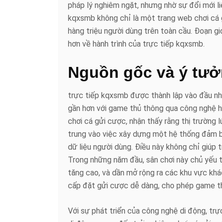
pháp lý nghiêm ngặt, nhưng nhờ sự đổi mới li
kqxsmb không chỉ là một trang web chơi cá g
hàng triệu người dùng trên toàn cầu. Đoạn giớ
hơn về hành trình của trực tiếp kqxsmb.
Nguồn gốc và ý tưở
trực tiếp kqxsmb được thành lập vào đầu nh
gần hơn với game thủ thông qua công nghệ h
chơi cá gửi cược, nhận thấy rằng thị trường 
trung vào việc xây dựng một hệ thống đảm b
dữ liệu người dùng. Điều này không chỉ giúp
Trong những năm đầu, sân chơi này chủ yếu t
tăng cao, và dần mở rộng ra các khu vực kh
cấp đặt gửi cược dễ dàng, cho phép game th
Với sự phát triển của công nghệ di động, t