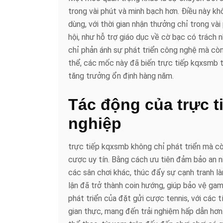
trong vài phút và minh bạch hơn. Điều này khô
dùng, với thời gian nhận thưởng chỉ trong và
hội, như hỗ trợ giáo dục về cờ bạc có trách 
chỉ phản ánh sự phát triển công nghệ mà còn
thể, các mốc này đã biến trực tiếp kqxsmb t
tăng trưởng ổn định hàng năm.
Tác động của trực 
nghiệp
trực tiếp kqxsmb không chỉ phát triển mà c
cược uy tín. Bằng cách ưu tiên đảm bảo an n
các sân chơi khác, thúc đẩy sự cạnh tranh là
lận đã trở thành coin hướng, giúp bảo vệ ga
phát triển của đặt gửi cược tennis, với các t
gian thực, mang đến trải nghiệm hấp dẫn hơn