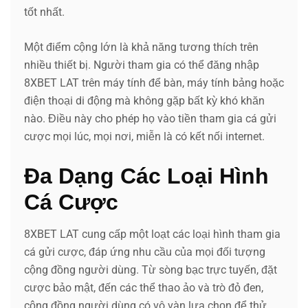
tốt nhất.
Một điểm cộng lớn là khả năng tương thích trên
nhiều thiết bị. Người tham gia có thể đăng nhập
8XBET LAT trên máy tính để bàn, máy tính bảng hoặc
điện thoại di động mà không gặp bất kỳ khó khăn
nào. Điều này cho phép họ vào tiền tham gia cá gửi
cược mọi lúc, mọi nơi, miễn là có kết nối internet.
Đa Dạng Các Loại Hình
Cá Cược
8XBET LAT cung cấp một loạt các loại hình tham gia
cá gửi cược, đáp ứng nhu cầu của mọi đối tượng
cộng đồng người dùng. Từ sòng bạc trực tuyến, đặt
cược bảo mật, đến các thể thao ảo và trò đỏ đen,
cộng đồng người dùng có vô vàn lựa chọn để thử