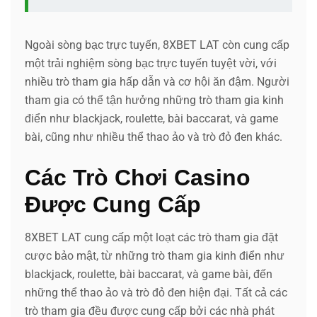
Ngoài sòng bạc trực tuyến, 8XBET LAT còn cung cấp
một trải nghiệm sòng bạc trực tuyến tuyệt vời, với
nhiều trò tham gia hấp dẫn và cơ hội ăn đậm. Người
tham gia có thể tận hưởng những trò tham gia kinh
điển như blackjack, roulette, bài baccarat, và game
bài, cũng như nhiều thể thao ảo và trò đỏ đen khác.
Các Trò Chơi Casino
Được Cung Cấp
8XBET LAT cung cấp một loạt các trò tham gia đặt
cược bảo mật, từ những trò tham gia kinh điển như
blackjack, roulette, bài baccarat, và game bài, đến
những thể thao ảo và trò đỏ đen hiện đại. Tất cả các
trò tham gia đều được cung cấp bởi các nhà phát