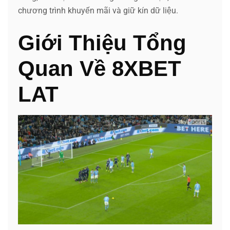
chương trình khuyến mãi và giữ kín dữ liệu.
Giới Thiệu Tổng
Quan Về 8XBET
LAT