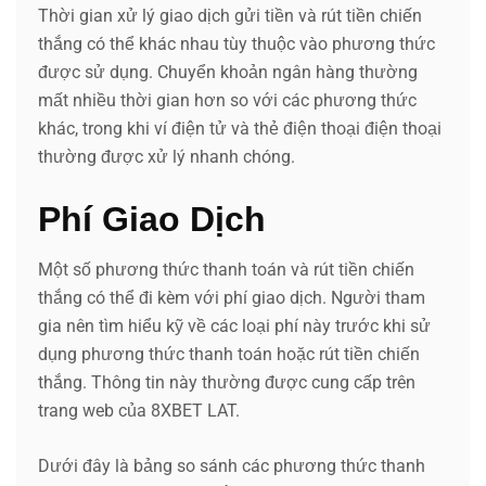
Thời gian xử lý giao dịch gửi tiền và rút tiền chiến
thắng có thể khác nhau tùy thuộc vào phương thức
được sử dụng. Chuyển khoản ngân hàng thường
mất nhiều thời gian hơn so với các phương thức
khác, trong khi ví điện tử và thẻ điện thoại điện thoại
thường được xử lý nhanh chóng.
Phí Giao Dịch
Một số phương thức thanh toán và rút tiền chiến
thắng có thể đi kèm với phí giao dịch. Người tham
gia nên tìm hiểu kỹ về các loại phí này trước khi sử
dụng phương thức thanh toán hoặc rút tiền chiến
thắng. Thông tin này thường được cung cấp trên
trang web của 8XBET LAT.
Dưới đây là bảng so sánh các phương thức thanh