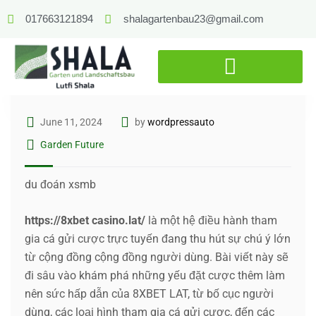
017663121894
shalagartenbau23@gmail.com
June 11, 2024
by
wordpressauto
Garden Future
du đoán xsmb
https://8xbet casino.lat/
là một hệ điều hành tham
gia cá gửi cược trực tuyến đang thu hút sự chú ý lớn
từ cộng đồng cộng đồng người dùng. Bài viết này sẽ
đi sâu vào khám phá những yếu đặt cược thêm làm
nên sức hấp dẫn của 8XBET LAT, từ bố cục người
dùng, các loại hình tham gia cá gửi cược, đến các