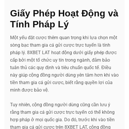
Giấy Phép Hoạt Động và
Tính Pháp Lý
Một yếu đặt cược thêm quan trọng khi lựa chọn một
sòng bạc tham gia cá gửi cược trực tuyến là tính
pháp lý. 8XBET LAT hoạt động dưới giấy phép được
cấp bởi một tổ chức uy tín trong ngành, đảm bảo
tuân thủ các quy định và tiêu chuẩn quốc tế. Điều
này giúp cộng đồng người dùng yên tâm hơn khi vào
tiền tham gia cá gửi cược, biết rằng quyền lợi của
mình được bảo vệ.
Tuy nhiên, cộng đồng người dùng cũng cần lưu ý
rằng tham gia cá gửi cược trực tuyến có thể không
hợp pháp ở mọi quốc gia. Do đó, trước khi vào tiền
tham gia cá gửi cược trên 8XBET LAT, cộng đồng