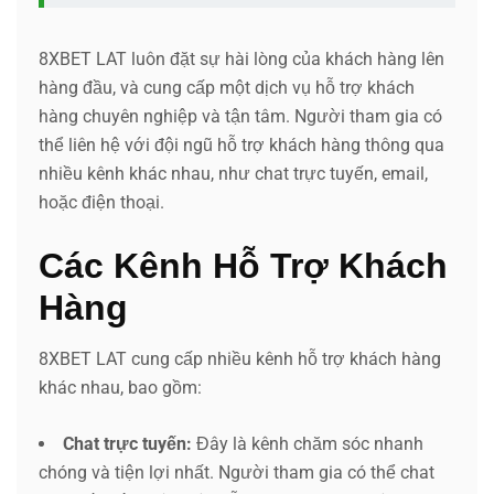
8XBET LAT luôn đặt sự hài lòng của khách hàng lên
hàng đầu, và cung cấp một dịch vụ hỗ trợ khách
hàng chuyên nghiệp và tận tâm. Người tham gia có
thể liên hệ với đội ngũ hỗ trợ khách hàng thông qua
nhiều kênh khác nhau, như chat trực tuyến, email,
hoặc điện thoại.
Các Kênh Hỗ Trợ Khách
Hàng
8XBET LAT cung cấp nhiều kênh hỗ trợ khách hàng
khác nhau, bao gồm:
Chat trực tuyến:
Đây là kênh chăm sóc nhanh
chóng và tiện lợi nhất. Người tham gia có thể chat