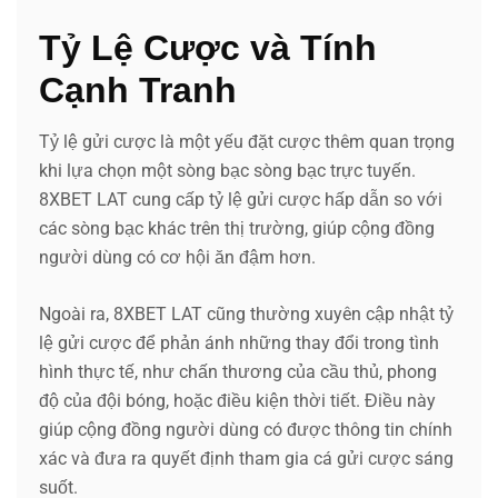
Tỷ Lệ Cược và Tính
Cạnh Tranh
Tỷ lệ gửi cược là một yếu đặt cược thêm quan trọng
khi lựa chọn một sòng bạc sòng bạc trực tuyến.
8XBET LAT cung cấp tỷ lệ gửi cược hấp dẫn so với
các sòng bạc khác trên thị trường, giúp cộng đồng
người dùng có cơ hội ăn đậm hơn.
Ngoài ra, 8XBET LAT cũng thường xuyên cập nhật tỷ
lệ gửi cược để phản ánh những thay đổi trong tình
hình thực tế, như chấn thương của cầu thủ, phong
độ của đội bóng, hoặc điều kiện thời tiết. Điều này
giúp cộng đồng người dùng có được thông tin chính
xác và đưa ra quyết định tham gia cá gửi cược sáng
suốt.