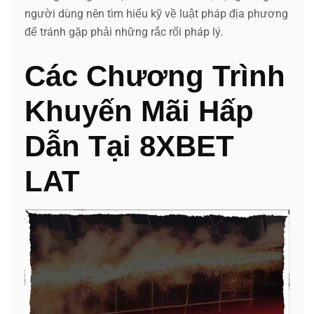
người dùng nên tìm hiểu kỹ về luật pháp địa phương
để tránh gặp phải những rắc rối pháp lý.
Các Chương Trình
Khuyến Mãi Hấp
Dẫn Tại 8XBET
LAT