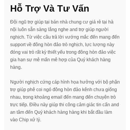
Hỗ Trợ Và Tư Vấn
Đội ngũ trợ giúp tại bán nhà chung cư giá rẻ tại hà
nội luôn sẵn sàng lắng nghe and trợ giúp người
nghịch. Từ việc câu trả lời vướng mắc đến mang đến
support về đông hòn đảo trò nghịch, lực lượng này
đóng vai trò rất kỳ thiết yếu trong đông hòn đảo việc
gia hạn sự mê mẩn mê hợp của Quý khách hàng
hàng.
Người nghịch cứng cáp hình họa hưởng với bộ phận
trợ giúp phê coi ngó đông hòn đảo kênh chưa giống
nhau, trong khoảng email đến mang đến chuyện trò
trực tiếp. Điều này giúp thi công cảm giác tin cẩn and
an tâm đến Quý khách hàng hàng khi bắt đầu làm
vào Chip xử lý.