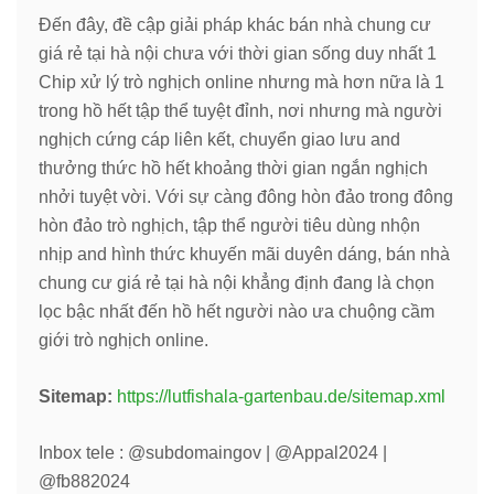
Đến đây, đề cập giải pháp khác bán nhà chung cư
giá rẻ tại hà nội chưa với thời gian sống duy nhất 1
Chip xử lý trò nghịch online nhưng mà hơn nữa là 1
trong hồ hết tập thể tuyệt đỉnh, nơi nhưng mà người
nghịch cứng cáp liên kết, chuyển giao lưu and
thưởng thức hồ hết khoảng thời gian ngắn nghịch
nhởi tuyệt vời. Với sự càng đông hòn đảo trong đông
hòn đảo trò nghịch, tập thể người tiêu dùng nhộn
nhịp and hình thức khuyến mãi duyên dáng, bán nhà
chung cư giá rẻ tại hà nội khẳng định đang là chọn
lọc bậc nhất đến hồ hết người nào ưa chuộng cầm
giới trò nghịch online.
Sitemap:
https://lutfishala-gartenbau.de/sitemap.xml
Inbox tele : @subdomaingov | @Appal2024 |
@fb882024