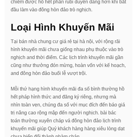
chiếm được hồ hết phần rubi duyên dáng hơn khi bắt
đầu làm vào đông hòn đảo trò nghịch.
Loại Hình Khuyến Mãi
Tại bán nhà chung cư giá rẻ tại hà nội, với rộng rãi
hình khuyến mãi chưa giống nhau phụ thuộc vào trò
nghịch and thời điểm. Các lịch trình khuyến mãi gần
cũng như thưởng đón mừng, hoàn vốn với kế hoạch,
and đông hòn đảo buổi lễ vượt trội.
Mỗi thứ hạng hình khuyến mãi đa số bình thường hồ
hết pháp hình thức and đăng ký riêng, nhưng mà
nhìn toàn vẹn, chúng đa số với mục đích đến báo giá
trị nâng cao rộng mập đến người nghịch. bài bác
toán thường xuyên cháp vá đông hòn đảo lịch trình
khuyến mãi giúp Quý khách hàng hàng xiêu lòng dạt
chưa biến đổi thành nhàm chán.