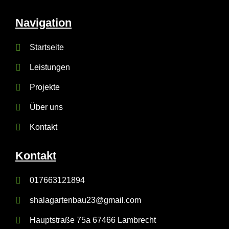
Navigation
Startseite
Leistungen
Projekte
Über uns
Kontakt
Kontakt
017663121894
shalagartenbau23@gmail.com
Hauptstraße 75a 67466 Lambrecht