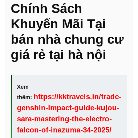
Chính Sách
Khuyến Mãi Tại
bán nhà chung cư
giá rẻ tại hà nội
Xem
https://kktravels.in/trade-
thêm:
genshin-impact-guide-kujou-
sara-mastering-the-electro-
falcon-of-inazuma-34-2025/