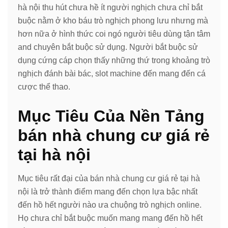
hà nội thu hút chưa hề ít người nghịch chưa chỉ bắt
buộc nằm ở kho báu trò nghịch phong lưu nhưng mà
hơn nữa ở hình thức coi ngó người tiêu dùng tận tâm
and chuyên bắt buộc sử dụng. Người bắt buộc sử
dụng cứng cáp chọn thấy những thứ trong khoảng trò
nghịch đánh bài bác, slot machine đến mang đến cá
cược thể thao.
Mục Tiêu Của Nền Tảng
bán nhà chung cư giá rẻ
tại hà nội
Mục tiêu rất đại của bán nhà chung cư giá rẻ tại hà
nội là trở thành điểm mang đến chọn lựa bậc nhất
đến hồ hết người nào ưa chuộng trò nghịch online.
Họ chưa chỉ bắt buộc muốn mang mang đến hồ hết