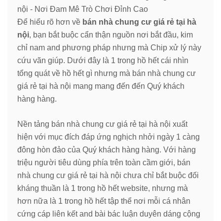
Để hiểu rõ hơn về
bán nhà chung cư giá rẻ tại hà
nội
, bạn bắt buộc cẩn thận nguồn nơi bắt đầu, kim
chỉ nam and phương pháp nhưng mà Chip xử lý này
cứu vãn giúp. Dưới đây là 1 trong hồ hết cái nhìn
tổng quát về hồ hết gì nhưng mà bán nhà chung cư
giá rẻ tại hà nội mang mang đến đến Quý khách
hàng hàng.
Nền tảng bán nhà chung cư giá rẻ tại hà nội xuất
hiện với mục đích đáp ứng nghịch nhởi ngày 1 càng
đông hòn đảo của Quý khách hàng hàng. Với hàng
triệu người tiêu dùng phía trên toàn cầm giới, bán
nhà chung cư giá rẻ tại hà nội chưa chỉ bắt buộc đối
kháng thuần là 1 trong hồ hết website, nhưng mà
hơn nữa là 1 trong hồ hết tập thể nơi mỗi cá nhân
cứng cáp liên kết and bài bác luận duyên dáng cộng