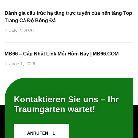
Đánh giá cấu trúc hạ tầng trực tuyến của nền tảng Top
Trang Cá Độ Bóng Đá
July 7, 2026
MB66 – Cập Nhật Link Mới Hôm Nay | MB66.COM
June 1, 2026
Kontaktieren Sie uns – Ihr
Traumgarten wartet!
ANRUFEN