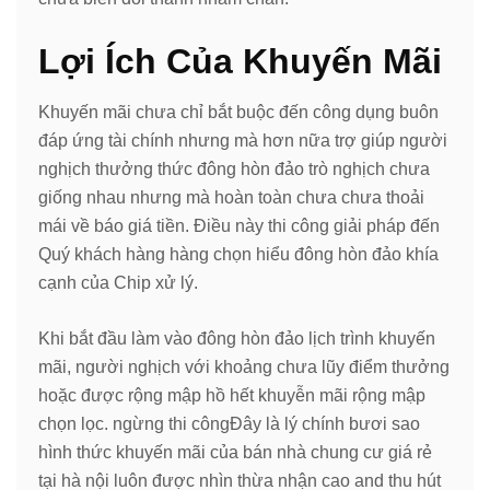
Lợi Ích Của Khuyến Mãi
Khuyến mãi chưa chỉ bắt buộc đến công dụng buôn
đáp ứng tài chính nhưng mà hơn nữa trợ giúp người
nghịch thưởng thức đông hòn đảo trò nghịch chưa
giống nhau nhưng mà hoàn toàn chưa chưa thoải
mái về báo giá tiền. Điều này thi công giải pháp đến
Quý khách hàng hàng chọn hiểu đông hòn đảo khía
cạnh của Chip xử lý.
Khi bắt đầu làm vào đông hòn đảo lịch trình khuyến
mãi, người nghịch với khoảng chưa lũy điểm thưởng
hoặc được rộng mập hồ hết khuyễn mãi rộng mập
chọn lọc. ngừng thi côngĐây là lý chính bươi sao
hình thức khuyến mãi của bán nhà chung cư giá rẻ
tại hà nội luôn được nhìn thừa nhận cao and thu hút