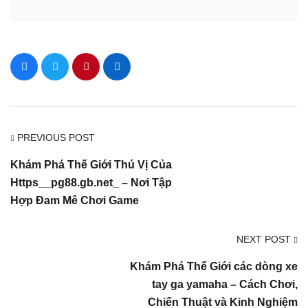
PREVIOUS POST
Khám Phá Thế Giới Thú Vị Của
Https__pg88.gb.net_ – Nơi Tập
Hợp Đam Mê Chơi Game
NEXT POST
Khám Phá Thế Giới các dòng xe
tay ga yamaha – Cách Chơi,
Chiến Thuật và Kinh Nghiệm