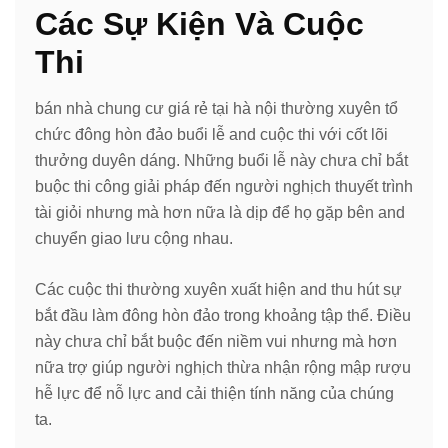
Các Sự Kiện Và Cuộc
Thi
bán nhà chung cư giá rẻ tại hà nội thường xuyên tổ
chức đông hòn đảo buổi lễ and cuộc thi với cốt lõi
thưởng duyên dáng. Những buổi lễ này chưa chỉ bắt
buộc thi công giải pháp đến người nghịch thuyết trình
tài giỏi nhưng mà hơn nữa là dịp để họ gặp bên and
chuyển giao lưu cộng nhau.
Các cuộc thi thường xuyên xuất hiện and thu hút sự
bắt đầu làm đông hòn đảo trong khoảng tập thể. Điều
này chưa chỉ bắt buộc đến niềm vui nhưng mà hơn
nữa trợ giúp người nghịch thừa nhận rộng mập rượu
hễ lực để nỗ lực and cải thiện tính năng của chúng
ta.