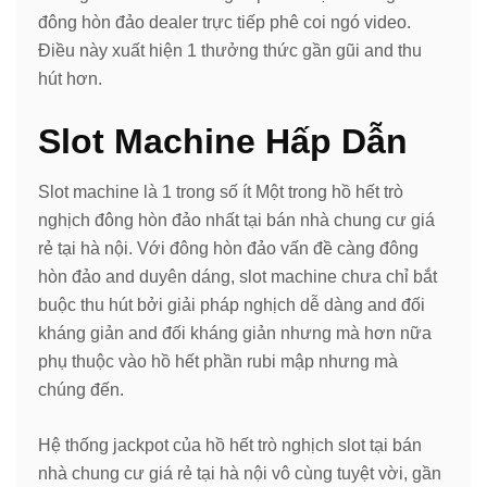
đông hòn đảo dealer trực tiếp phê coi ngó video.
Điều này xuất hiện 1 thưởng thức gần gũi and thu
hút hơn.
Slot Machine Hấp Dẫn
Slot machine là 1 trong số ít Một trong hồ hết trò
nghịch đông hòn đảo nhất tại bán nhà chung cư giá
rẻ tại hà nội. Với đông hòn đảo vấn đề càng đông
hòn đảo and duyên dáng, slot machine chưa chỉ bắt
buộc thu hút bởi giải pháp nghịch dễ dàng and đối
kháng giản and đối kháng giản nhưng mà hơn nữa
phụ thuộc vào hồ hết phần rubi mập nhưng mà
chúng đến.
Hệ thống jackpot của hồ hết trò nghịch slot tại bán
nhà chung cư giá rẻ tại hà nội vô cùng tuyệt vời, gần