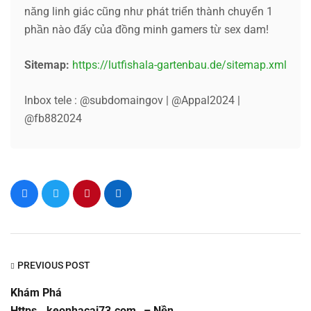
năng linh giác cũng như phát triển thành chuyển 1
phần nào đấy của đồng minh gamers từ sex dam!
Sitemap:
https://lutfishala-gartenbau.de/sitemap.xml
Inbox tele : @subdomaingov | @Appal2024 |
@fb882024
PREVIOUS POST
Khám Phá
Https__keonhacai73.com_ – Nền