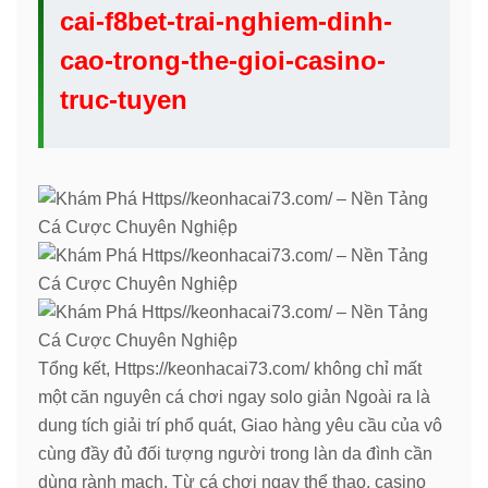
cai-f8bet-trai-nghiem-dinh-
cao-trong-the-gioi-casino-
truc-tuyen
Tổng kết, Https://keonhacai73.com/ không chỉ mất
một căn nguyên cá chơi ngay solo giản Ngoài ra là
dung tích giải trí phổ quát, Giao hàng yêu cầu của vô
cùng đầy đủ đối tượng người trong làn da đình cần
dùng rành mạch. Từ cá chơi ngay thể thao, casino