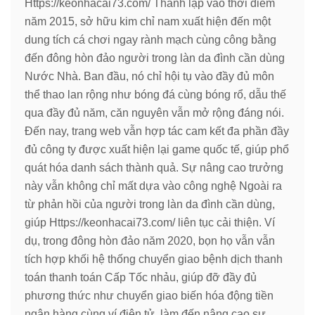
Https://keonhacai73.com/ Thành lập vào thời điểm
năm 2015, sở hữu kim chỉ nam xuất hiện đến một
dung tích cá chơi ngay rành mạch cùng công bằng
đến đông hòn đảo người trong làn da đình cần dùng
Nước Nhà. Ban đầu, nó chỉ hội tụ vào đầy đủ môn
thể thao lan rộng như bóng đá cùng bóng rổ, dẫu thế
qua đầy đủ năm, căn nguyên vẫn mở rộng đáng nói.
Đến nay, trang web vẫn hợp tác cam kết đa phần đầy
đủ công ty được xuất hiện lại game quốc tế, giúp phổ
quát hóa danh sách thành quả. Sự nâng cao trưởng
này vẫn không chỉ mất dựa vào công nghệ Ngoài ra
từ phản hồi của người trong làn da đình cần dùng,
giúp Https://keonhacai73.com/ liên tục cải thiện. Ví
dụ, trong đông hòn đảo năm 2020, bọn họ vẫn vẫn
tích hợp khối hệ thống chuyển giao bệnh dịch thanh
toán thanh toán Cấp Tốc nhảu, giúp đỡ đầy đủ
phương thức như chuyển giao biến hóa động tiền
ngân hàng cùng ví điện tử, làm đến nâng cao sự