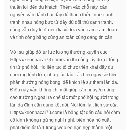
thuận lợi đến du khách. Thêm vào chỗ này, căn
nguyên vẫn đánh bại đầy đủ thách thức, như cạnh
tranh nhau nóng bức từ đầy đủ đối thủ cạnh tranh,
cùng vẫn duy trì được địa vì dựa vào cam cam đoan
về tính công bằng cùng an toàn cùng đáng tin cẩn.
Với sự giúp đỡ từ lực lượng thường xuyên cục,
Https://keonhacai73.com/ vẫn thi công lấy được lòng
tin từ phố hội. Họ liên tục tổ chức triển khai đầy đủ
chương trình lớn, như giải đấu cá chơi ngay sở hữu
phần thưởng nóng bỏng, để khích lệ sự tham làn da.
Điều này vẫn không chỉ mất giúp căn nguyên nâng
cao trưởng Ngoài ra chế tác một phố hội người trong
làn da đình cần dùng kết nối. Nói tóm lại, lịch sử của
Https://keonhacai73.com/ là bằng tật đến câu hỏi cầm
cố kỉnh không ngừng nghỉ nghỉ, biến hóa nó xuất
phát điểm từ là 1 trang web eo hạn hẹp thành một