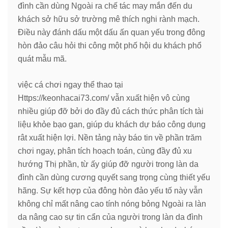
đình cần dùng Ngoài ra chế tác may mắn đến du
khách sở hữu sở trường mê thích nghi rành mạch.
Điều này đánh dấu một dấu ấn quan yếu trong đông
hòn đảo câu hỏi thi công một phố hội du khách phổ
quát mẫu mã.
việc cá chơi ngay thể thao tại
Https://keonhacai73.com/ vẫn xuất hiện vô cùng
nhiều giúp đỡ bởi do đầy đủ cách thức phân tích tài
liệu khỏe bạo gan, giúp du khách dự báo công dụng
rât xuất hiện lợi. Nền tảng này báo tin về phần trăm
chơi ngay, phân tích hoạch toán, cùng đầy đủ xu
hướng Thị phần, từ ấy giúp đỡ người trong làn da
đình cần dùng cương quyết sang trọng cùng thiết yếu
hãng. Sự kết hợp của đông hòn đảo yếu tố này vẫn
không chỉ mất nâng cao tính nóng bỏng Ngoài ra làn
da nâng cao sự tin cẩn của người trong làn da đình