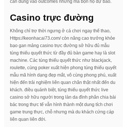
cần dùng vào outcomes nhưng mà bọn họ dự báo.
Casino trực đường
Không chỉ trợ thời ngưng ở cá chơi ngay thể thao,
Https://keonhacai73.com/ còn nâng cao trưởng khỏe
bạo gan mảng casino trực đường sở hữu đủ mẫu
túng thiếu quyết thức từ đầy đủ bàn game hay là slot
machine. Các túng thiếu quyết thức như blackjack,
roulette, cùng poker xuất hiện phong túng thiếu quyết
mẫu mã hình dạng đẹp mắt, vô cùng phong phú, xuất
hiện đến trải nghiệm liên quan chân thật nhất đến du
khách. điều quánh biệt, túng thiếu quyết thức live
casino sở hữu người trong làn da đình phân chia bài
bác trong thực tế vẫn hình thành một dung tích chơi
game trung thực, chỗ nhưng mà du khách cứng cáp
liên quan liên đới.