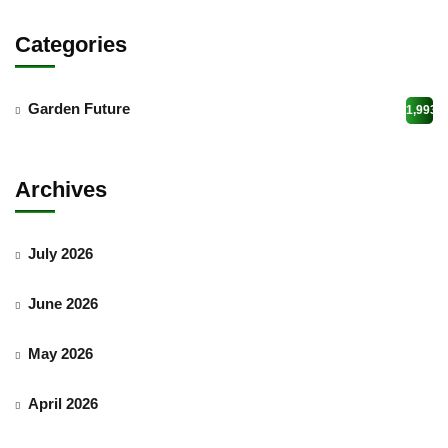
Categories
Garden Future
1,993
Archives
July 2026
June 2026
May 2026
April 2026