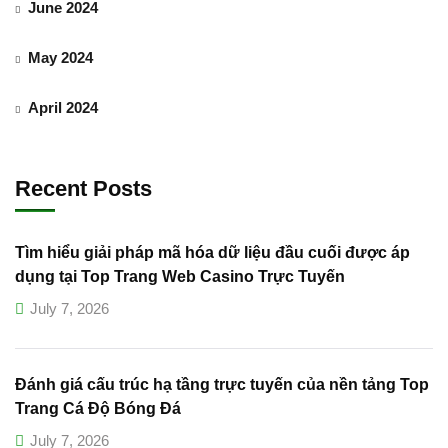
June 2024
May 2024
April 2024
Recent Posts
Tìm hiểu giải pháp mã hóa dữ liệu đầu cuối được áp
dụng tại Top Trang Web Casino Trực Tuyến
July 7, 2026
Đánh giá cấu trúc hạ tầng trực tuyến của nền tảng Top
Trang Cá Độ Bóng Đá
July 7, 2026