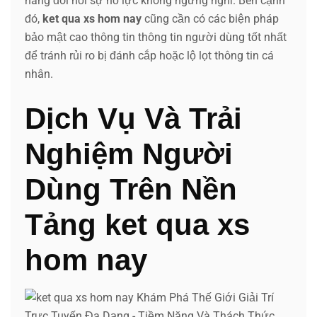
hàng đòi hỏi sự nỗ lực không ngừng nghỉ. Bên cạnh
đó,
ket qua xs hom nay
cũng cần có các biện pháp
bảo mật cao thông tin thông tin người dùng tốt nhất
để tránh rủi ro bị đánh cắp hoặc lộ lọt thông tin cá
nhân.
Dịch Vụ Và Trải
Nghiệm Người
Dùng Trên Nền
Tảng ket qua xs
hom nay