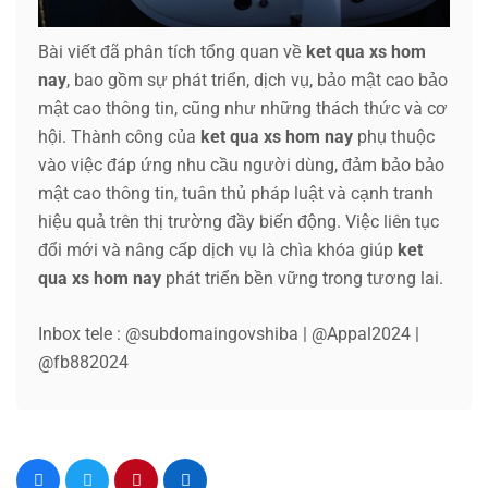
Bài viết đã phân tích tổng quan về
ket qua xs hom
nay
, bao gồm sự phát triển, dịch vụ, bảo mật cao bảo
mật cao thông tin, cũng như những thách thức và cơ
hội. Thành công của
ket qua xs hom nay
phụ thuộc
vào việc đáp ứng nhu cầu người dùng, đảm bảo bảo
mật cao thông tin, tuân thủ pháp luật và cạnh tranh
hiệu quả trên thị trường đầy biến động. Việc liên tục
đổi mới và nâng cấp dịch vụ là chìa khóa giúp
ket
qua xs hom nay
phát triển bền vững trong tương lai.
Inbox tele : @subdomaingovshiba | @Appal2024 |
@fb882024