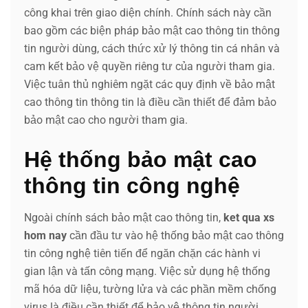
công khai trên giao diện chính. Chính sách này cần
bao gồm các biện pháp bảo mật cao thông tin thông
tin người dùng, cách thức xử lý thông tin cá nhân và
cam kết bảo vệ quyền riêng tư của người tham gia.
Việc tuân thủ nghiêm ngặt các quy định về bảo mật
cao thông tin thông tin là điều cần thiết để đảm bảo
bảo mật cao cho người tham gia.
Hệ thống bảo mật cao
thông tin công nghệ
Ngoài chính sách bảo mật cao thông tin,
ket qua xs
hom nay
cần đầu tư vào hệ thống bảo mật cao thông
tin công nghệ tiên tiến để ngăn chặn các hành vi
gian lận và tấn công mạng. Việc sử dụng hệ thống
mã hóa dữ liệu, tường lửa và các phần mềm chống
virus là điều cần thiết để bảo vệ thông tin người