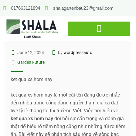
017663121894
shalagartenbau23@gmail.com
June 12, 2024
by
wordpressauto
Garden Future
ket qua xs hom nay
ket qua xs hom nay là một cái tên đang được nhắc
đến nhiều trong cộng đồng người tham gia cá đặt
live tỷ lệ thắng tại thị trường Việt. Việc tìm hiểu về
ket qua xs hom nay
đòi hỏi sự cẩn trọng và đánh giá
thật để hiểu rõ tiềm năng cũng như những rủi ro tiềm
ẩn. Bài viết này sẽ phân tích sâu rộng về sòng bạc