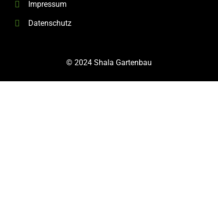
Impressum
Datenschutz
© 2024 Shala Gartenbau