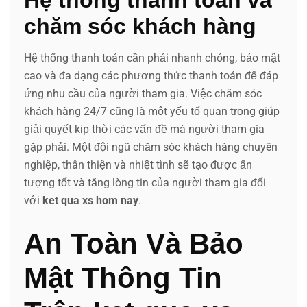
Hệ thống thanh toán và
chăm sóc khách hàng
Hệ thống thanh toán cần phải nhanh chóng, bảo mật
cao và đa dạng các phương thức thanh toán để đáp
ứng nhu cầu của người tham gia. Việc chăm sóc
khách hàng 24/7 cũng là một yếu tố quan trọng giúp
giải quyết kịp thời các vấn đề mà người tham gia
gặp phải. Một đội ngũ chăm sóc khách hàng chuyên
nghiệp, thân thiện và nhiệt tình sẽ tạo được ấn
tượng tốt và tăng lòng tin của người tham gia đối
với
ket qua xs hom nay
.
An Toàn Và Bảo
Mật Thông Tin