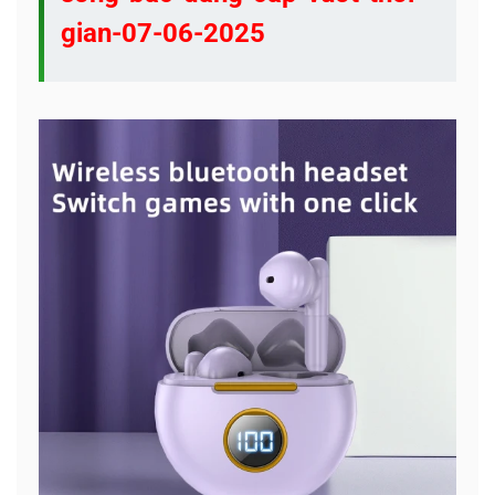
gian-07-06-2025