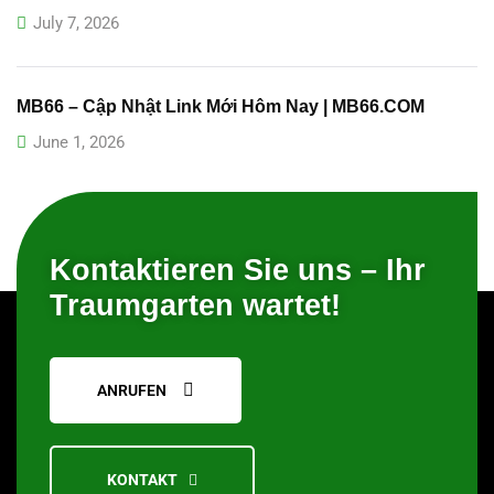
July 7, 2026
MB66 – Cập Nhật Link Mới Hôm Nay | MB66.COM
June 1, 2026
Kontaktieren Sie uns – Ihr
Traumgarten wartet!
ANRUFEN
KONTAKT