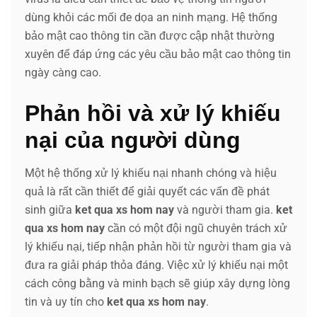
dùng khỏi các mối đe dọa an ninh mạng. Hệ thống
bảo mật cao thông tin cần được cập nhật thường
xuyên để đáp ứng các yêu cầu bảo mật cao thông tin
ngày càng cao.
Phản hồi và xử lý khiếu
nại của người dùng
Một hệ thống xử lý khiếu nại nhanh chóng và hiệu
quả là rất cần thiết để giải quyết các vấn đề phát
sinh giữa
ket qua xs hom nay
và người tham gia.
ket
qua xs hom nay
cần có một đội ngũ chuyên trách xử
lý khiếu nại, tiếp nhận phản hồi từ người tham gia và
đưa ra giải pháp thỏa đáng. Việc xử lý khiếu nại một
cách công bằng và minh bạch sẽ giúp xây dựng lòng
tin và uy tín cho
ket qua xs hom nay
.