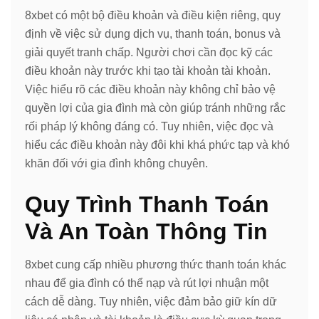
8xbet có một bộ điều khoản và điều kiện riêng, quy
định về việc sử dụng dịch vụ, thanh toán, bonus và
giải quyết tranh chấp. Người chơi cần đọc kỹ các
điều khoản này trước khi tạo tài khoản tài khoản.
Việc hiểu rõ các điều khoản này không chỉ bảo vệ
quyền lợi của gia đình mà còn giúp tránh những rắc
rối pháp lý không đáng có. Tuy nhiên, việc đọc và
hiểu các điều khoản này đôi khi khá phức tạp và khó
khăn đối với gia đình không chuyên.
Quy Trình Thanh Toán
Và An Toàn Thông Tin
8xbet cung cấp nhiều phương thức thanh toán khác
nhau để gia đình có thể nạp và rút lợi nhuận một
cách dễ dàng. Tuy nhiên, việc đảm bảo giữ kín dữ