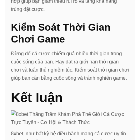
hợp giúp bạn giảm thiểu rủi ro và tăng khả năng
trúng đặt cược.
Kiểm Soát Thời Gian
Chơi Game
Đừng để cá cược chiếm quá nhiều thời gian trong
cuộc sống của bạn. Hãy đặt ra giới hạn thời gian
chơi và tuân thủ nghiêm túc. Kiểm soát thời gian chơi
giúp bạn cân bằng cuộc sống và tránh nghiện game.
Kết luận
8xbet, như bất kỳ hệ điều hành mạng cá cược uy tín