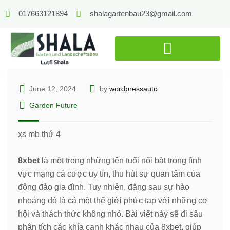
017663121894
shalagartenbau23@gmail.com
June 12, 2024
by
wordpressauto
Garden Future
xs mb thứ 4
8xbet
là một trong những tên tuổi nổi bật trong lĩnh
vực mạng cá cược uy tín, thu hút sự quan tâm của
đông đảo gia đình. Tuy nhiên, đằng sau sự hào
nhoáng đó là cả một thế giới phức tạp với những cơ
hội và thách thức không nhỏ. Bài viết này sẽ đi sâu
phân tích các khía cạnh khác nhau của 8xbet, giúp