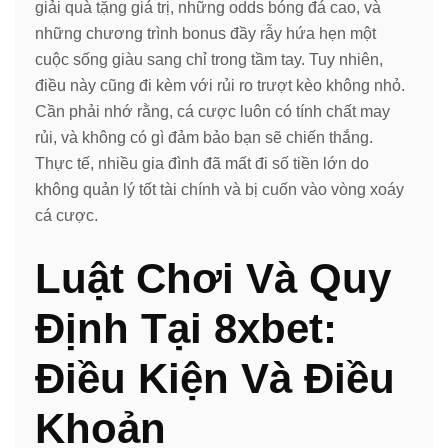
giải quà tặng giá trị, những odds bóng đá cao, và
những chương trình bonus đầy rẫy hứa hẹn một
cuộc sống giàu sang chỉ trong tầm tay. Tuy nhiên,
điều này cũng đi kèm với rủi ro trượt kèo không nhỏ.
Cần phải nhớ rằng, cá cược luôn có tính chất may
rủi, và không có gì đảm bảo bạn sẽ chiến thắng.
Thực tế, nhiều gia đình đã mất đi số tiền lớn do
không quản lý tốt tài chính và bị cuốn vào vòng xoáy
cá cược.
Luật Chơi Và Quy
Định Tại 8xbet:
Điều Kiện Và Điều
Khoản