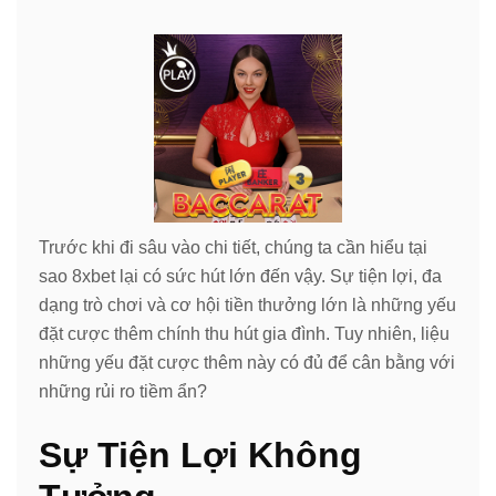
Trước khi đi sâu vào chi tiết, chúng ta cần hiểu tại
sao 8xbet lại có sức hút lớn đến vậy. Sự tiện lợi, đa
dạng trò chơi và cơ hội tiền thưởng lớn là những yếu
đặt cược thêm chính thu hút gia đình. Tuy nhiên, liệu
những yếu đặt cược thêm này có đủ để cân bằng với
những rủi ro tiềm ẩn?
Sự Tiện Lợi Không