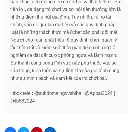
nào khác, đều mang đến cả cơ hội và thách thức. Sự
tiện lợi, đa dạng trò chơi và cơ hội tiền thưởng lớn là
những điểm thu hút gia đình. Tuy nhiên, rủi ro tài
chính, vấn đề giữ kín dữ liệu và các quy định pháp
luật là những thách thức mà 8xbet cần phải đối mặt.
Người chơi cần phải hiểu rõ quy định chơi, quản lý
tài chính tốt và kiểm soát thời gian để có những trải
nghiệm cá đặt đặt cược phòng ngừa và lành mạnh.
Sự thành công trong lĩnh vực này phụ thuộc vào sự
cẩn trọng, kiến thức và sự tỉnh táo của gia đình cũng
như sự minh bạch và cam kết của trò chơi bài.
Inbox tele : @subdomaingovshiba | @Appal2024 |
@fb882024