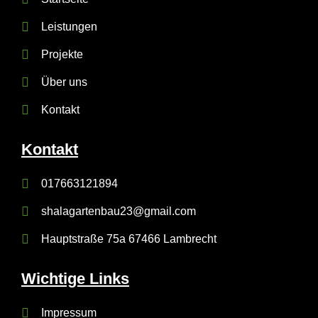
Leistungen
Projekte
Über uns
Kontakt
Kontakt
017663121894
shalagartenbau23@gmail.com
Hauptstraße 75a 67466 Lambrecht
Wichtige Links
Impressum