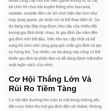
8xbet cung cấp một thư viện game khổng lồ, từ các
trò chơi trò chơi bài truyền thống như baccarat,
roulette, roulette đến các trò chơi hiện đại hơn như
máy quay game, dự đoán số và thể thao điện tử. Sự
đa dạng này đáp ứng được nhu cầu của nhiều đối
tượng gia đình khác nhau, từ gia đình lâu năm đến
gia đình mới bắt đầu. Việc liên tục cập nhật và bổ
sung trò chơi mới cũng giúp giữ chân gia đình và tạo
sự hứng thú. Tuy nhiên, sự đa dạng này cũng có thể
khiến gia đình bị phân tâm và dễ dàng đánh mất kiểm
soát ngân sách của mình.
Cơ Hội Thắng Lớn Và
Rủi Ro Tiềm Tàng
Cơ hội tiền thưởng lớn luôn là một trong những yếu
đặt cược thêm thu hút gia đình đến với 8xbet. Những