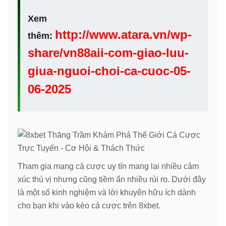
Xem
http://www.atara.vn/wp-
thêm:
share/vn88aii-com-giao-luu-
giua-nguoi-choi-ca-cuoc-05-
06-2025
Tham gia mạng cá cược uy tín mang lại nhiều cảm
xúc thú vị nhưng cũng tiềm ẩn nhiều rủi ro. Dưới đây
là một số kinh nghiệm và lời khuyên hữu ích dành
cho bạn khi vào kèo cá cược trên 8xbet.