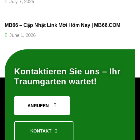
July 7, 2026
MB66 – Cập Nhật Link Mới Hôm Nay | MB66.COM
June 1, 2026
Kontaktieren Sie uns – Ihr
Traumgarten wartet!
ANRUFEN
KONTAKT