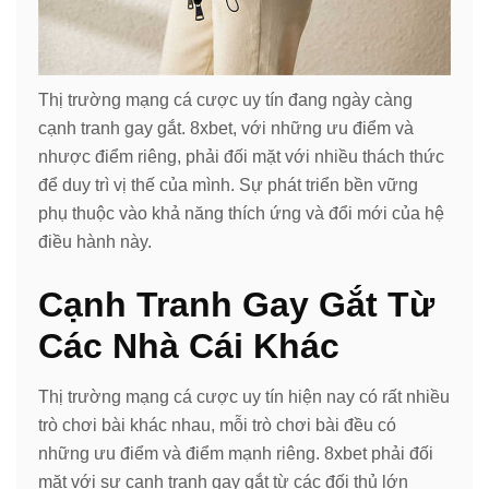
Thị trường mạng cá cược uy tín đang ngày càng
cạnh tranh gay gắt. 8xbet, với những ưu điểm và
nhược điểm riêng, phải đối mặt với nhiều thách thức
để duy trì vị thế của mình. Sự phát triển bền vững
phụ thuộc vào khả năng thích ứng và đổi mới của hệ
điều hành này.
Cạnh Tranh Gay Gắt Từ
Các Nhà Cái Khác
Thị trường mạng cá cược uy tín hiện nay có rất nhiều
trò chơi bài khác nhau, mỗi trò chơi bài đều có
những ưu điểm và điểm mạnh riêng. 8xbet phải đối
mặt với sự cạnh tranh gay gắt từ các đối thủ lớn