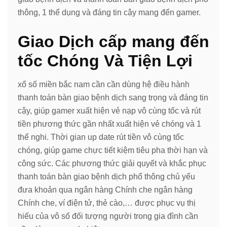
thông, 1 thể dụng và đáng tin cậy mang đến gamer.
Giao Dịch cấp mang đến
tốc Chóng Và Tiện Lợi
xổ số miền bắc nam cần cần dùng hệ điều hành
thanh toán bàn giao bệnh dịch sang trọng và đáng tin
cậy, giúp gamer xuất hiện vẻ nạp vô cùng tốc và rút
tiền phương thức gần nhất xuất hiện vẻ chóng và 1
thể nghi. Thời gian up date rút tiền vô cùng tốc
chóng, giúp game chực tiết kiệm tiêu pha thời hạn và
công sức. Các phương thức giải quyết và khắc phục
thanh toán bàn giao bệnh dịch phổ thông chủ yếu
đưa khoản qua ngân hàng Chính che ngân hàng
Chính che, ví điện tử, thẻ cào,… được phục vụ thị
hiếu của vô số đối tượng người trong gia đình cần