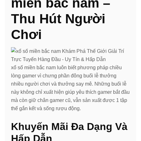
miền bắc nam –
Thu Hút Người
Chơi
xổ số miền bắc nam luôn biết phương pháp chiều
lòng gamer vì chưng phần đông buổi lễ thưởng
nhiều người chơi và thưởng say mê. Những buổi lễ
này không chỉ xuất hiện giúp yêu thích gamer bắt đầu
mà còn giữ chân gamer cũ, vẫn sản xuất được 1 tập
thể gắn kết và sống rượu động.
Khuyến Mãi Đa Dạng Và
Hấp Dẫn