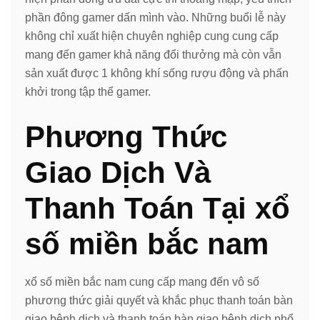
phần đông gamer dấn mình vào. Những buổi lễ này
không chỉ xuất hiện chuyên nghiệp cung cung cấp
mang đến gamer khả năng đổi thưởng mà còn vẫn
sản xuất được 1 không khí sống rượu động và phấn
khởi trong tập thể gamer.
Phương Thức
Giao Dịch Và
Thanh Toán Tại xổ
số miền bắc nam
xổ số miền bắc nam cung cấp mang đến vô số
phương thức giải quyết và khắc phục thanh toán bàn
giao bệnh dịch và thanh toán bàn giao bệnh dịch phổ