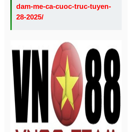
dam-me-ca-cuoc-truc-tuyen-
28-2025/