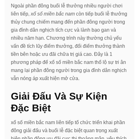
Ngoài phần đông buổi lễ thưởng nhiều người chơi
liên tiếp,
xổ số miền bắc nam
còn tiếp buổi lễ thưởng
thủy chung chiếm mang đến phần đông người trong
gia đình dân nghịch tích cực và lành bạo gan và
nhiều năm hạn. Chương trình này thường chủ yếu
vấn đề tích lũy điểm thưởng, đổi điểm thưởng thành
tiền bên hoặc ưu đãi chữa trị giá cao. Đây là 1
phương pháp để xổ số miền bắc nam thổ lộ sự tri ân
mang lại phần đông người trong gia đình dân nghịch
vẫn nóng áp xuất hiện mở cửa.
Giải Đấu Và Sự Kiện
Đặc Biệt
xổ số miền bắc nam liên tiếp tổ chức triển khai phần
đông giải đấu và buổi lễ đặc biệt quan trọng xuất
hiện phần đông ưu đãi cực thi thoảng mập, yêu thích