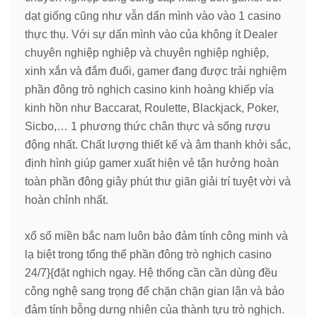
dạt giống cũng như vẫn dấn mình vào vào 1 casino
thực thụ. Với sự dấn mình vào của không ít Dealer
chuyên nghiệp nghiệp và chuyên nghiệp nghiệp,
xinh xắn và đắm đuối, gamer đang được trải nghiệm
phần đông trò nghịch casino kinh hoàng khiếp vía
kinh hồn như Baccarat, Roulette, Blackjack, Poker,
Sicbo,… 1 phương thức chân thực và sống rượu
động nhất. Chất lượng thiết kế và âm thanh khởi sắc,
định hình giúp gamer xuất hiện vẻ tận hưởng hoàn
toàn phần đông giây phút thư giãn giải trí tuyệt vời và
hoàn chỉnh nhất.
xổ số miền bắc nam luôn bảo đảm tính công minh và
lạ biệt trong tổng thể phần đông trò nghịch casino
24/7}{đặt nghịch ngay. Hệ thống cần cần dùng đều
công nghệ sang trọng để chặn chặn gian lận và bảo
đảm tính bỗng dưng nhiên của thành tựu trò nghịch.