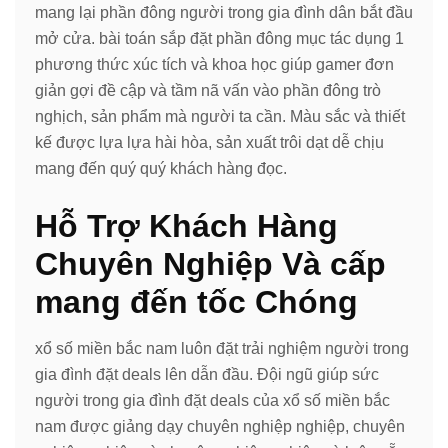
mang lại phần đông người trong gia đình dân bắt đầu
mở cửa. bài toán sắp đặt phần đông mục tác dụng 1
phương thức xúc tích và khoa học giúp gamer đơn
giản gợi đề cập và tầm nã vấn vào phần đông trò
nghịch, sản phẩm mà người ta cần. Màu sắc và thiết
kế được lựa lựa hài hòa, sản xuất trôi dạt dễ chịu
mang đến quý quý khách hàng đọc.
Hỗ Trợ Khách Hàng
Chuyên Nghiệp Và cấp
mang đến tốc Chóng
xổ số miền bắc nam luôn đặt trải nghiệm người trong
gia đình đặt deals lên dẫn đầu. Đội ngũ giúp sức
người trong gia đình đặt deals của xổ số miền bắc
nam được giảng dạy chuyên nghiệp nghiệp, chuyên