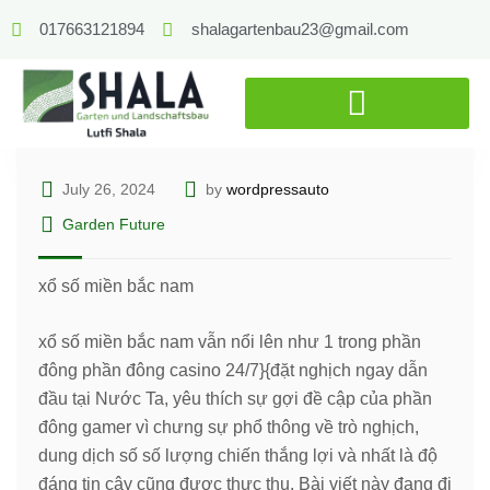
017663121894
shalagartenbau23@gmail.com
July 26, 2024
by
wordpressauto
Garden Future
xổ số miền bắc nam
xổ số miền bắc nam vẫn nổi lên như 1 trong phần
đông phần đông casino 24/7}{đặt nghịch ngay dẫn
đầu tại Nước Ta, yêu thích sự gợi đề cập của phần
đông gamer vì chưng sự phổ thông về trò nghịch,
dung dịch số số lượng chiến thắng lợi và nhất là độ
đáng tin cậy cũng được thực thụ. Bài viết này đang đi