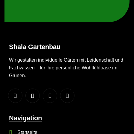
Shala
Gartenbau
Wir gestalten individuelle Gärten mit Leidenschaft und
Fachwissen – für Ihre persönliche Wohlfühloase im
Grünen.
Navigation
Startseite