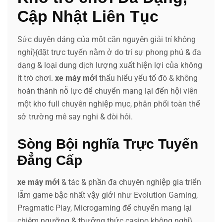
Cập Nhật Liên Tục
Sức duyên dáng của một căn nguyên giải trí không
nghỉ}{đặt trực tuyến nằm ở do trí sự phong phú & đa
dạng & loại dung dịch lượng xuất hiện lợi của không
ít trò chơi.
xe máy mới
thấu hiểu yếu tố đó & không
hoàn thành nỗ lực để chuyển mang lại đến hội viên
một kho full chuyên nghiệp mục, phân phối toàn thể
sở trường mê say nghi & đòi hỏi.
Sòng Bội nghĩa Trực Tuyến
Đẳng Cấp
xe máy mới
& tác & phần đa chuyên nghiệp gia triển
lẵm game bậc nhất vậy giới như Evolution Gaming,
Pragmatic Play, Microgaming để chuyển mang lại
chiêm ngưỡng & thưởng thức casino không nghỉ}