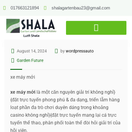
017663121894
shalagartenbau23@gmail.com
August 14, 2024
by
wordpressauto
Garden Future
xe máy mới
xe máy mới
là một căn nguyên giải trí không nghỉ}
{đặt trực tuyến phong phú & đa dạng, triển lẵm hàng
loạt phần đa trò chơi duyên dáng trong khoảng
casino không nghỉ}{đặt trực tuyến mang lại cá trực
tuyến thể thao, phân phối toàn thể đòi hỏi giải trí của
hội viên.