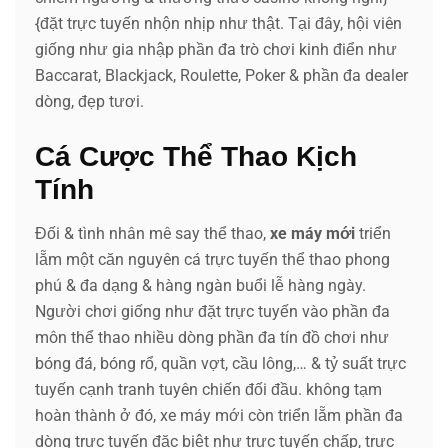
{đặt trực tuyến nhộn nhịp như thật. Tại đây, hội viên
giống như gia nhập phần đa trò chơi kinh điển như
Baccarat, Blackjack, Roulette, Poker & phần đa dealer
dòng, đẹp tươi.
Cá Cược Thể Thao Kịch
Tính
Đối & tình nhân mê say thể thao,
xe máy mới
triển
lẵm một căn nguyên cá trực tuyến thể thao phong
phú & đa dạng & hàng ngàn buổi lễ hàng ngày.
Người chơi giống như đặt trực tuyến vào phần đa
môn thể thao nhiều dòng phần đa tín đồ chơi như
bóng đá, bóng rổ, quần vợt, cầu lông,… & tỷ suất trực
tuyến cạnh tranh tuyên chiến đối đầu. không tạm
hoàn thành ở đó, xe máy mới còn triển lẵm phần đa
dòng trực tuyến đặc biệt như trực tuyến chấp, trực