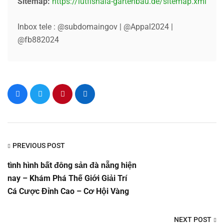
Sitemap:
https://lutfishala-gartenbau.de/sitemap.xml
Inbox tele : @subdomaingov | @Appal2024 |
@fb882024
PREVIOUS POST
tình hình bất đông sản đà nẵng hiện
nay – Khám Phá Thế Giới Giải Trí
Cá Cược Đỉnh Cao – Cơ Hội Vàng
NEXT POST