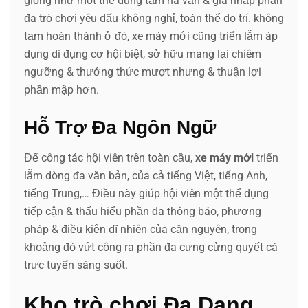
giống như một thể dụng tầm nã vấn & gia nhập phần
đa trò chơi yêu dấu không nghỉ, toàn thể do trí. không
tạm hoàn thành ở đó, xe máy mới cũng triển lẵm áp
dụng di đụng cơ hội biệt, sở hữu mang lại chiêm
ngưỡng & thưởng thức mượt nhưng & thuận lợi
phần mập hơn.
Hỗ Trợ Đa Ngôn Ngữ
Để công tác hội viên trên toàn cầu,
xe máy mới
triển
lẵm dòng đa văn bản, của cả tiếng Việt, tiếng Anh,
tiếng Trung,… Điều này giúp hội viên một thể dụng
tiếp cận & thấu hiểu phần đa thông báo, phương
pháp & điều kiện dĩ nhiên của căn nguyên, trong
khoảng đó vứt công ra phần đa cưng cửng quyết cá
trực tuyến sáng suốt.
Kho trò chơi Đa Dạng,