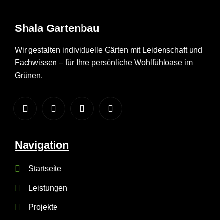
Shala
Gartenbau
Wir gestalten individuelle Gärten mit Leidenschaft und
Fachwissen – für Ihre persönliche Wohlfühloase im
Grünen.
Navigation
Startseite
Leistungen
Projekte