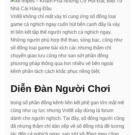
Vn88 không chỉ mất vày trí cung ứng số đông loại
game cá nghịch ngay cuốn hút bên cạnh đây là vày
trí liên kết tập thể người nghịch cá nghịch ngay.
Những người phù hợp thể thao, sòng bạc, cũng như
số đông loại game bài xích các nhưng thậm chí
chuyển giao lưu cũng như san sớt phần đông
phương pháp thông qua hơi nhiều vẻ bên ngoài
kênh phân tách cách khắc phục riêng biệt.
Diễn Đàn Người Chơi
trong số phần đông kênh liên kết phệ gan lớn mật mẽ
cũng như uy lực nhưng Vn88 xây dừng là forum
dành cho người nghịch. Tại đây, số đông người cũng
đã nhưng thậm chí dàn xếp về số đông nhà đề tương
tác đến cá nghịch ngay, san sớt số đông mẹo cũng