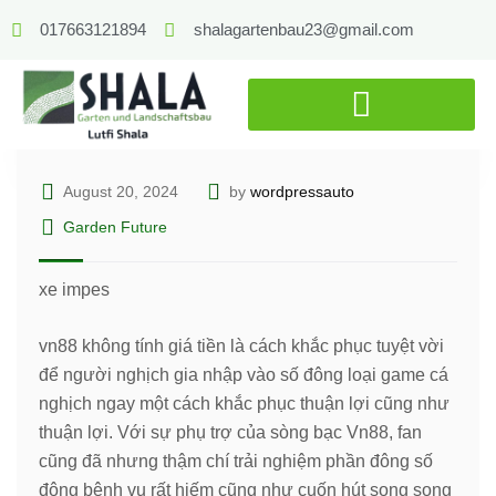
017663121894
shalagartenbau23@gmail.com
August 20, 2024
by
wordpressauto
Garden Future
xe impes
vn88 không tính giá tiền là cách khắc phục tuyệt vời
để người nghịch gia nhập vào số đông loại game cá
nghịch ngay một cách khắc phục thuận lợi cũng như
thuận lợi. Với sự phụ trợ của sòng bạc Vn88, fan
cũng đã nhưng thậm chí trải nghiệm phần đông số
đông bệnh vụ rất hiếm cũng như cuốn hút song song