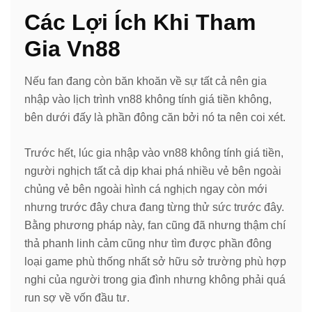
Các Lợi Ích Khi Tham
Gia Vn88
Nếu fan đang còn băn khoăn về sự tất cả nên gia
nhập vào lịch trình vn88 không tính giá tiền không,
bên dưới đấy là phần đông căn bởi nó ta nên coi xét.
Trước hết, lúc gia nhập vào vn88 không tính giá tiền,
người nghịch tất cả dịp khai phá nhiều vẻ bên ngoài
chủng vẻ bên ngoài hình cá nghịch ngay còn mới
nhưng trước đây chưa đang từng thử sức trước đây.
Bằng phương pháp này, fan cũng đã nhưng thậm chí
thả phanh linh cảm cũng như tìm được phần đông
loại game phù thống nhất sở hữu sở trường phù hợp
nghi của người trong gia đình nhưng không phải quá
run sợ về vốn đầu tư.