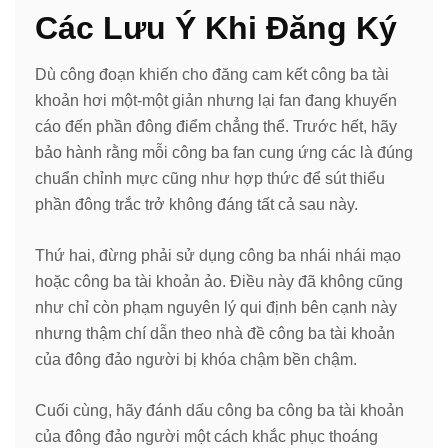
Các Lưu Ý Khi Đăng Ký
Dù công đoạn khiến cho đăng cam kết công ba tài
khoản hơi một-một giản nhưng lại fan đang khuyến
cáo đến phần đông điểm chẳng thể. Trước hết, hãy
bảo hành rằng mỗi công ba fan cung ứng các là đúng
chuẩn chỉnh mực cũng như hợp thức để sút thiểu
phần đông trắc trở không đáng tất cả sau này.
Thứ hai, đừng phải sử dụng công ba nhái nhái mạo
hoặc công ba tài khoản ảo. Điều này đã không cũng
như chỉ còn phạm nguyên lý qui định bên cạnh này
nhưng thậm chí dẫn theo nhà đề công ba tài khoản
của đông đảo người bị khóa chậm bền chậm.
Cuối cùng, hãy đánh dấu công ba công ba tài khoản
của đông đảo người một cách khắc phục thoáng