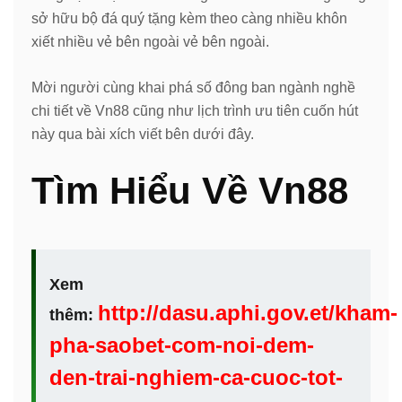
sở hữu bộ đá quý tặng kèm theo càng nhiều khôn
xiết nhiều vẻ bên ngoài vẻ bên ngoài.
Mời người cùng khai phá số đông ban ngành nghề
chi tiết về Vn88 cũng như lịch trình ưu tiên cuốn hút
này qua bài xích viết bên dưới đây.
Tìm Hiểu Về Vn88
Xem
http://dasu.aphi.gov.et/kham-
thêm:
pha-saobet-com-noi-dem-
den-trai-nghiem-ca-cuoc-tot-