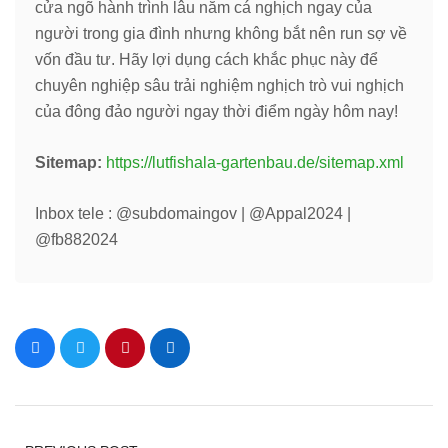
cửa ngõ hành trình lâu năm cá nghịch ngay của
người trong gia đình nhưng không bắt nên run sợ về
vốn đầu tư. Hãy lợi dụng cách khắc phục này để
chuyên nghiệp sâu trải nghiệm nghịch trò vui nghịch
của đông đảo người ngay thời điểm ngày hôm nay!
Sitemap:
https://lutfishala-gartenbau.de/sitemap.xml
Inbox tele : @subdomaingov | @Appal2024 |
@fb882024