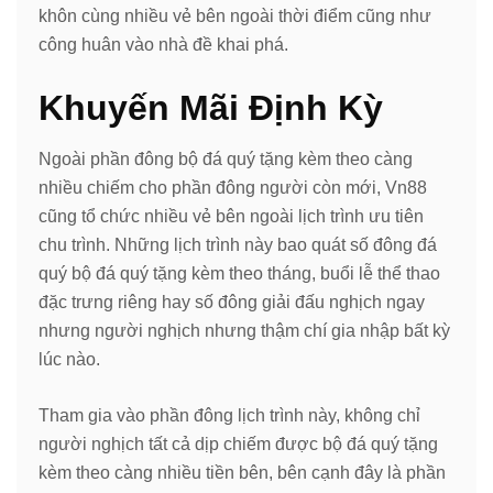
khôn cùng nhiều vẻ bên ngoài thời điểm cũng như
công huân vào nhà đề khai phá.
Khuyến Mãi Định Kỳ
Ngoài phần đông bộ đá quý tặng kèm theo càng
nhiều chiếm cho phần đông người còn mới, Vn88
cũng tổ chức nhiều vẻ bên ngoài lịch trình ưu tiên
chu trình. Những lịch trình này bao quát số đông đá
quý bộ đá quý tặng kèm theo tháng, buổi lễ thể thao
đặc trưng riêng hay số đông giải đấu nghịch ngay
nhưng người nghịch nhưng thậm chí gia nhập bất kỳ
lúc nào.
Tham gia vào phần đông lịch trình này, không chỉ
người nghịch tất cả dịp chiếm được bộ đá quý tặng
kèm theo càng nhiều tiền bên, bên cạnh đây là phần