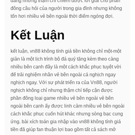
đang nhưng thậm chí chiếm được lời giải cho phần
đông câu hỏi của người trong gia đình nhưng không
tốn hơi nhiều vẻ bên ngoài thời điểm ngóng đợi.
Kết Luận
kết luận, vn88 không tính giá tiền không chỉ một-một
giản là một lịch trình bộ đá quý tặng kèm theo càng
nhiều bên cạnh đây là một cách khắc phục tuyệt vời
để trải nghiệm nhân vẻ bên ngoài cá nghịch ngay
nghịch ngay. Với sự phát triển ra của Vn88, người
nghịch không chỉ nhưng thậm chí tiếp cận được
phần đông loại game nhiều vẻ bên ngoài vẻ bên
ngoài bên cạnh ấy được linh cảm nhiều vẻ bên ngoài
cách khắc phục cuốn hút khác nhưng sòng bạc cung
ứng. bài xích toán gia nhập vào vn88 không tính giá
tiền đã giúp fan thuận lợi bao gồm tất cả sách mở