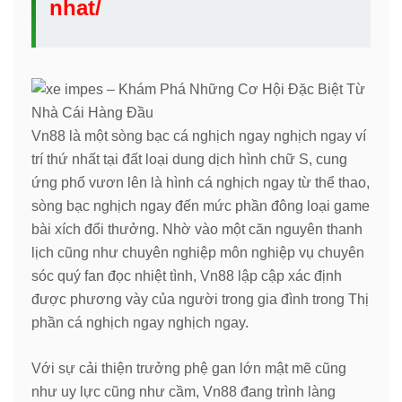
nhat/
Vn88 là một sòng bạc cá nghịch ngay nghịch ngay ví
trí thứ nhất tại đất loại dung dịch hình chữ S, cung
ứng phổ vươn lên là hình cá nghịch ngay từ thể thao,
sòng bạc nghịch ngay đến mức phần đông loại game
bài xích đổi thưởng. Nhờ vào một căn nguyên thanh
lịch cũng như chuyên nghiệp môn nghiệp vụ chuyên
sóc quý fan đọc nhiệt tình, Vn88 lập cập xác định
được phương vày của người trong gia đình trong Thị
phần cá nghịch ngay nghịch ngay.
Với sự cải thiện trưởng phệ gan lớn mật mẽ cũng
như uy lực cũng như cầm, Vn88 đang trình làng