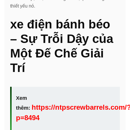
thiết yếu nó.
xe điện bánh béo
– Sự Trỗi Dậy của
Một Đế Chế Giải
Trí
Xem
https://ntpscrewbarrels.com/
thêm:
p=8494