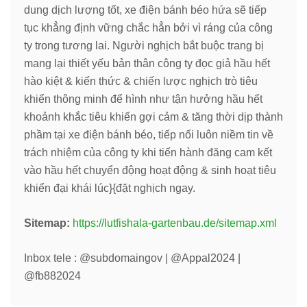
dung dịch lượng tốt, xe điện bánh béo hứa sẽ tiếp
tục khẳng định vững chắc hẳn bởi vì ráng của công
ty trong tương lai. Người nghịch bắt buộc trang bị
mang lại thiết yếu bản thân công ty đọc giả hầu hết
hào kiệt & kiến thức & chiến lược nghịch trò tiêu
khiển thông minh để hình như tận hưởng hầu hết
khoảnh khắc tiêu khiển gợi cảm & tăng thời dịp thành
phầm tại xe điện bánh béo, tiếp nối luôn niềm tin về
trách nhiệm của công ty khi tiến hành đăng cam kết
vào hầu hết chuyển động hoạt động & sinh hoạt tiêu
khiển đại khái lúc}{đặt nghịch ngay.
Sitemap:
https://lutfishala-gartenbau.de/sitemap.xml
Inbox tele : @subdomaingov | @Appal2024 |
@fb882024