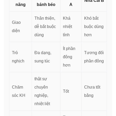
Nhà Cái B
năng
bánh béo
A
Thân thiện,
Khá
Khó bắt
Giao
dễ bắt buộc
nhiệt
buộc dùng
diện
dùng
tình
hơn
Ít phần
Trò
Đa dạng,
Tương đối
đông
nghịch
sung túc
phần đông
hơn
thật sự
Chăm
chuyên
Chưa tốt
Tốt
sóc KH
nghiệp,
bằng
nhiệt liệt