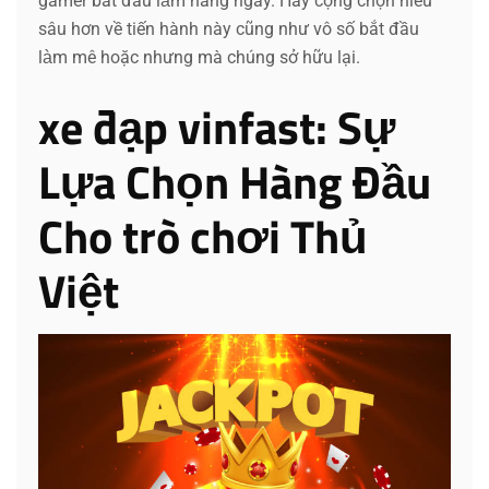
gamer bắt đầu làm hằng ngày. Hãy cộng chọn hiểu
sâu hơn về tiến hành này cũng như vô số bắt đầu
làm mê hoặc nhưng mà chúng sở hữu lại.
xe đạp vinfast: Sự
Lựa Chọn Hàng Đầu
Cho trò chơi Thủ
Việt