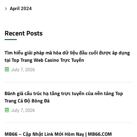
April 2024
Recent Posts
Tìm hiểu giải pháp mã hóa dữ liệu đầu cuối được áp dụng
tại Top Trang Web Casino Trực Tuyến
July 7, 2026
Đánh giá cấu trúc hạ tầng trực tuyến của nền tảng Top
Trang Cá Độ Bóng Đá
July 7, 2026
MB66 – Cập Nhật Link Mới Hôm Nay | MB66.COM