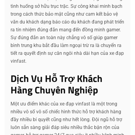
tình huống sở hữu trục trặc. Sự công khai minh bạch
trong cách thức bảo mật cũng như cam kết bảo vệ
văn du khách dạng báo cáo du khách đang phát triển
ra tín nhiệm đúng đắn mang đến đồng minh gamer.
Sự đúng đắn an toàn này chẳng vô số giúp gamer
bình trung khu bắt đầu làm ngoại trừ ra là chuyển ra
tiết ra quyết định sự căn ngôi nhà dài hạn của xe đạp
vinfast.
Dịch Vụ Hỗ Trợ Khách
Hàng Chuyên Nghiệp
Một ưu điểm khác của xe đạp vinfast là một trong
nhiều vô số vô số chiếc hình thức hỗ trợ khách hàng
đầy nhiều bí quyết cũng như hết lòng. Đội ngũ hỗ trợ
luôn sẵn sàng giải đáp siêu nhiều thắc bận rộn của