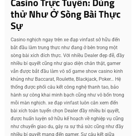
Casino Trực Tuyến: Dùng
thử Như Ở Sòng Bài Thực
Sự
Casino nghịch ngay trên xe đạp vinfast sở hữu đến
bắt đầu làm trung thực như đang ở bên trong một
sòng bài xích đích thực. Với nhiều Dealer đẹp đẽ, đầy
nhiều bí quyết cũng như giao diện chân thật, gamer
vẫn được bắt đầu làm vô số game show casino kinh
khủng như Baccarat, Roulette, Blackjack, Poker… Hệ
thống được phối câu kết công nghệ thanh tao, bảo
hành sự công khai minh bạch cũng như vô bốn trong
mỗi màn nghịch. xe đạp vinfast luôn cân xem đến
bài xích toán tuyển chọn Dealer đầy nhiều bí quyết,
được huấn luyện sở hữu kế hoạch về nghiệp vụ cũng
như chuyển giao du, gây ra sự thả sức cũng như đầy
nhiều bí quyết mang đến gamer. Sự câu kết giữa