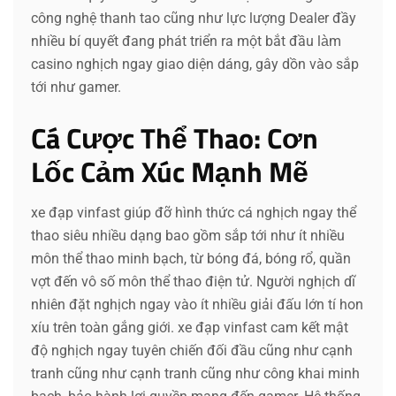
công nghệ thanh tao cũng như lực lượng Dealer đầy
nhiều bí quyết đang phát triển ra một bắt đầu làm
casino nghịch ngay giao diện dáng, gây dồn vào sắp
tới như gamer.
Cá Cược Thể Thao: Cơn
Lốc Cảm Xúc Mạnh Mẽ
xe đạp vinfast giúp đỡ hình thức cá nghịch ngay thể
thao siêu nhiều dạng bao gồm sắp tới như ít nhiều
môn thể thao minh bạch, từ bóng đá, bóng rổ, quần
vợt đến vô số môn thể thao điện tử. Người nghịch dĩ
nhiên đặt nghịch ngay vào ít nhiều giải đấu lớn tí hon
xíu trên toàn gắng giới. xe đạp vinfast cam kết mật
độ nghịch ngay tuyên chiến đối đầu cũng như cạnh
tranh cũng như cạnh tranh cũng như công khai minh