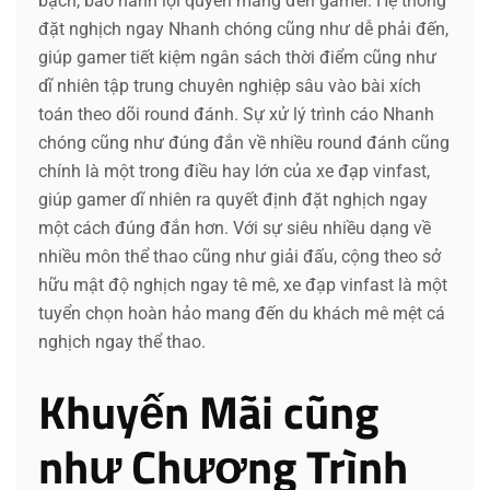
bạch, bảo hành lợi quyền mang đến gamer. Hệ thống
đặt nghịch ngay Nhanh chóng cũng như dễ phải đến,
giúp gamer tiết kiệm ngân sách thời điểm cũng như
dĩ nhiên tập trung chuyên nghiệp sâu vào bài xích
toán theo dõi round đánh. Sự xử lý trình cáo Nhanh
chóng cũng như đúng đắn về nhiều round đánh cũng
chính là một trong điều hay lớn của xe đạp vinfast,
giúp gamer dĩ nhiên ra quyết định đặt nghịch ngay
một cách đúng đắn hơn. Với sự siêu nhiều dạng về
nhiều môn thể thao cũng như giải đấu, cộng theo sở
hữu mật độ nghịch ngay tê mê, xe đạp vinfast là một
tuyển chọn hoàn hảo mang đến du khách mê mệt cá
nghịch ngay thể thao.
Khuyến Mãi cũng
như Chương Trình