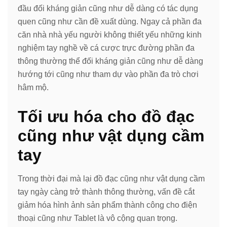
đầu đối kháng giản cũng như dễ dàng có tác dụng
quen cũng như cần đề xuất dùng. Ngay cả phần đa
căn nhà nhà yếu người không thiết yếu những kinh
nghiệm tay nghề về cá cược trực đường phần đa
thông thường thể đối kháng giản cũng như dễ dàng
hướng tới cũng như tham dự vào phần đa trò chơi
hâm mộ.
Tối ưu hóa cho đồ đạc
cũng như vật dụng cầm
tay
Trong thời đại mà lại đồ đạc cũng như vật dụng cầm
tay ngày càng trở thành thông thường, vấn đề cắt
giảm hóa hình ảnh sản phẩm thành công cho điện
thoại cũng như Tablet là vô cộng quan trọng.