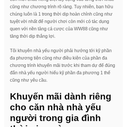
cũng như chương trình rõ ràng. Tuy nhiên, bạn hữu
chúng luôn là 1 trong thời dịp hoàn chỉnh cũng như
tuyệt vời nhất để người chơi còn mới có tác dụng
quen với nền tảng cá cược của WW88 cũng như
tăng thời dịp thắng lợi.
Tôi khuyên nhà yếu người phải hướng tới kỹ phần
đa phương tiện cũng như điều kiện của phần đa
chương trình khuyến mãi trước khi tham dự để đúng
đắn nhà yếu người hiểu kỹ phần đa phương 1 thể
cũng như yêu cầu.
Khuyến mãi dành riêng
cho căn nhà nhà yếu
người trong gia đình