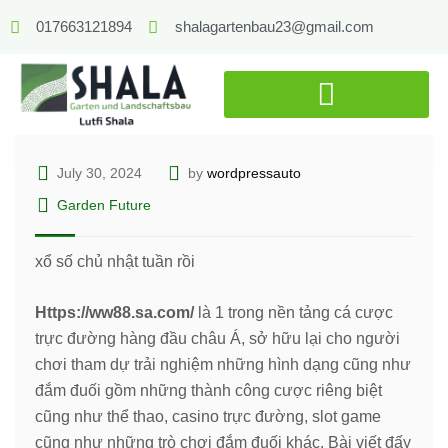
017663121894
shalagartenbau23@gmail.com
July 30, 2024
by
wordpressauto
Garden Future
xổ số chủ nhật tuần rồi
Https://ww88.sa.com/
là 1 trong nền tảng cá cược
trực đường hàng đầu châu Á, sở hữu lại cho người
chơi tham dự trải nghiệm những hình dạng cũng như
đắm đuối gồm những thành công cược riêng biệt
cũng như thể thao, casino trực đường, slot game
cũng như những trò chơi đắm đuối khác. Bài viết đấy