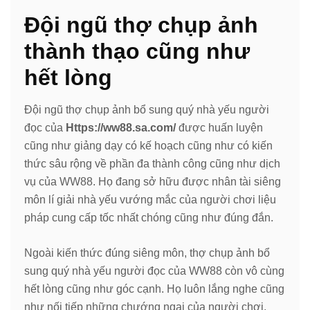
Đội ngũ thợ chụp ảnh
thành thạo cũng như
hết lòng
Đội ngũ thợ chụp ảnh bổ sung quý nhà yếu người
đọc của
Https://ww88.sa.com/
được huấn luyện
cũng như giảng dạy có kế hoạch cũng như có kiến
thức sâu rộng về phần đa thành công cũng như dịch
vụ của WW88. Họ đang sở hữu được nhân tài siêng
môn lí giải nhà yếu vướng mắc của người chơi liệu
pháp cung cấp tốc nhất chóng cũng như đúng đắn.
Ngoài kiến thức đúng siêng môn, thợ chụp ảnh bổ
sung quý nhà yếu người đọc của WW88 còn vô cùng
hết lòng cũng như góc cạnh. Họ luôn lắng nghe cũng
như nối tiếp những chướng ngại của người chơi,