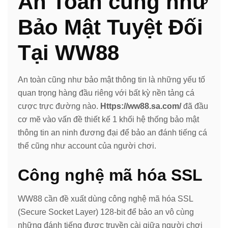
An Toàn cũng như
Bảo Mật Tuyệt Đối
Tại WW88
An toàn cũng như bảo mật thông tin là những yếu tố
quan trọng hàng đầu riêng với bất kỳ nền tảng cá
cược trực đường nào.
Https://ww88.sa.com/
đã đầu
cơ mẽ vào vấn đề thiết kế 1 khối hệ thống bảo mật
thông tin an ninh đương đại để bảo an đánh tiếng cá
thể cũng như account của người chơi.
Công nghệ mã hóa SSL
WW88 cần đề xuất dùng công nghệ mã hóa SSL
(Secure Socket Layer) 128-bit để bảo an vô cùng
những đánh tiếng được truyền cài giữa người chơi