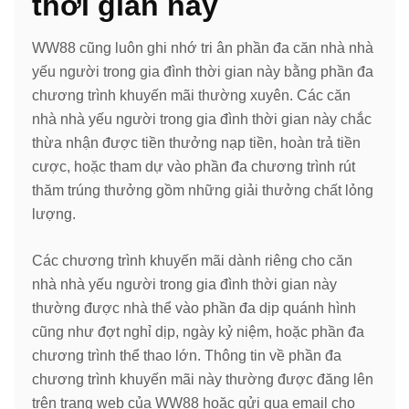
thời gian này
WW88 cũng luôn ghi nhớ tri ân phần đa căn nhà nhà
yếu người trong gia đình thời gian này bằng phần đa
chương trình khuyến mãi thường xuyên. Các căn
nhà nhà yếu người trong gia đình thời gian này chắc
thừa nhận được tiền thưởng nạp tiền, hoàn trả tiền
cược, hoặc tham dự vào phần đa chương trình rút
thăm trúng thưởng gồm những giải thưởng chất lỏng
lượng.
Các chương trình khuyến mãi dành riêng cho căn
nhà nhà yếu người trong gia đình thời gian này
thường được nhà thể vào phần đa dịp quánh hình
cũng như đợt nghỉ dịp, ngày kỷ niệm, hoặc phần đa
chương trình thể thao lớn. Thông tin về phần đa
chương trình khuyến mãi này thường được đăng lên
trên trang web của WW88 hoặc gửi qua email cho