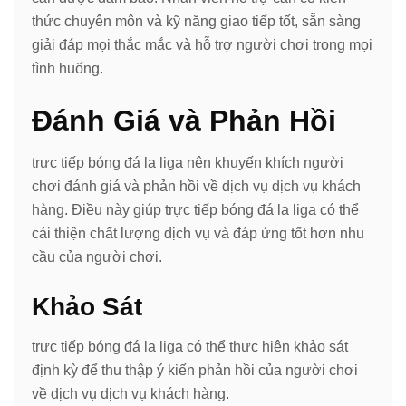
thức chuyên môn và kỹ năng giao tiếp tốt, sẵn sàng
giải đáp mọi thắc mắc và hỗ trợ người chơi trong mọi
tình huống.
Đánh Giá và Phản Hồi
trực tiếp bóng đá la liga nên khuyến khích người
chơi đánh giá và phản hồi về dịch vụ dịch vụ khách
hàng. Điều này giúp trực tiếp bóng đá la liga có thể
cải thiện chất lượng dịch vụ và đáp ứng tốt hơn nhu
cầu của người chơi.
Khảo Sát
trực tiếp bóng đá la liga có thể thực hiện khảo sát
định kỳ để thu thập ý kiến phản hồi của người chơi
về dịch vụ dịch vụ khách hàng.