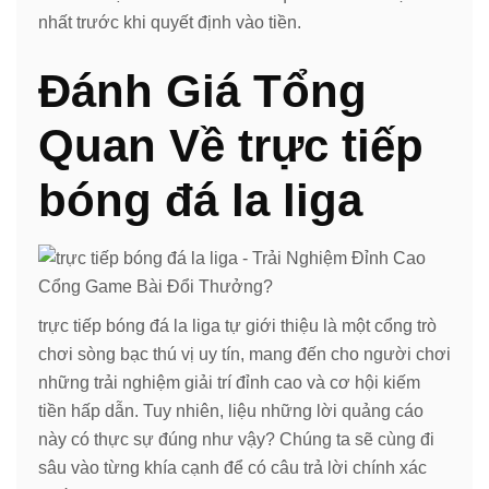
nhất trước khi quyết định vào tiền.
Đánh Giá Tổng
Quan Về trực tiếp
bóng đá la liga
trực tiếp bóng đá la liga tự giới thiệu là một cổng trò
chơi sòng bạc thú vị uy tín, mang đến cho người chơi
những trải nghiệm giải trí đỉnh cao và cơ hội kiếm
tiền hấp dẫn. Tuy nhiên, liệu những lời quảng cáo
này có thực sự đúng như vậy? Chúng ta sẽ cùng đi
sâu vào từng khía cạnh để có câu trả lời chính xác