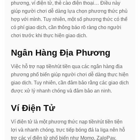
phương, ví điện tử, thẻ cào điện thoại… Điều này
giúp người chơi dễ dàng lựa chọn phương thức phù
hợp với mình. Tuy nhiên, một số phương thức có thể
có phí giao dịch, cần thông báo rõ ràng cho người
chơi trước khi thực hiện giao dịch.
Ngân Hàng Địa Phương
Việc hỗ trợ nạp tiền/rút tiền qua các ngân hàng địa
phương phổ biến giúp người chơi dễ dàng thực hiện
giao dịch. Tuy nhiên, cần đảm bảo rằng các giao dịch
được xử lý nhanh chóng và đảm bảo an ninh.
Ví Điện Tử
Ví điện tử là một phương thức nạp tiền/rút tiền tiện
lợi và nhanh chóng. trực tiếp bóng đá la liga nên hỗ
trợ các ví điện tử phổ biến như Momo, ZaloPay,