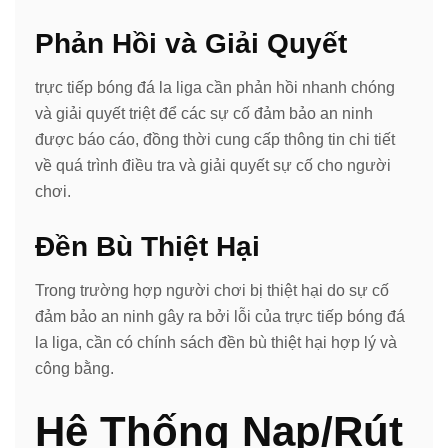
Phản Hồi và Giải Quyết
trực tiếp bóng đá la liga cần phản hồi nhanh chóng
và giải quyết triệt để các sự cố đảm bảo an ninh
được báo cáo, đồng thời cung cấp thông tin chi tiết
về quá trình điều tra và giải quyết sự cố cho người
chơi.
Đền Bù Thiệt Hại
Trong trường hợp người chơi bị thiệt hại do sự cố
đảm bảo an ninh gây ra bởi lỗi của trực tiếp bóng đá
la liga, cần có chính sách đền bù thiệt hại hợp lý và
công bằng.
Hệ Thống Nạp/Rút