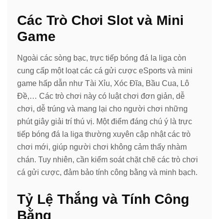
Các Trò Chơi Slot và Mini
Game
Ngoài các sòng bạc, trực tiếp bóng đá la liga còn
cung cấp một loạt các cá gửi cược eSports và mini
game hấp dẫn như Tài Xỉu, Xóc Đĩa, Bầu Cua, Lô
Đề,… Các trò chơi này có luật chơi đơn giản, dễ
chơi, dễ trúng và mang lại cho người chơi những
phút giây giải trí thú vị. Một điểm đáng chú ý là trực
tiếp bóng đá la liga thường xuyên cập nhật các trò
chơi mới, giúp người chơi không cảm thấy nhàm
chán. Tuy nhiên, cần kiểm soát chặt chẽ các trò chơi
cá gửi cược, đảm bảo tính công bằng và minh bạch.
Tỷ Lệ Thắng và Tính Công
Bằng