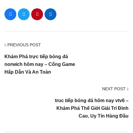
PREVIOUS POST
Khám Phá trực tiếp bóng đá
norwich hôm nay – Cổng Game
Hấp Dẫn Và An Toàn
NEXT POST
truc tiếp bóng đá hôm nay vtv6 –
Khám Phá Thế Giới Giải Trí Đỉnh
Cao, Uy Tín Hàng Đầu