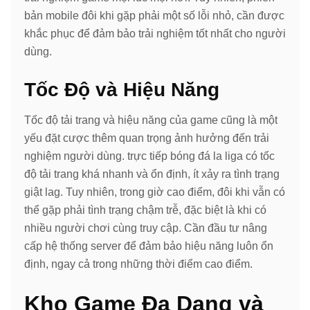
bản mobile đôi khi gặp phải một số lỗi nhỏ, cần được
khắc phục để đảm bảo trải nghiệm tốt nhất cho người
dùng.
Tốc Độ và Hiệu Năng
Tốc độ tải trang và hiệu năng của game cũng là một
yếu đặt cược thêm quan trọng ảnh hưởng đến trải
nghiệm người dùng. trực tiếp bóng đá la liga có tốc
độ tải trang khá nhanh và ổn định, ít xảy ra tình trạng
giật lag. Tuy nhiên, trong giờ cao điểm, đôi khi vẫn có
thể gặp phải tình trạng chậm trễ, đặc biệt là khi có
nhiều người chơi cùng truy cập. Cần đầu tư nâng
cấp hệ thống server để đảm bảo hiệu năng luôn ổn
định, ngay cả trong những thời điểm cao điểm.
Kho Game Đa Dạng và