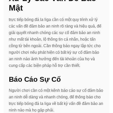
Mật
trực tiếp bóng đá la liga cần có một quy trình xử lý
các vấn đề đảm bảo an ninh rõ ràng và hiệu quả, để
giải quyết nhanh chóng các sự cố đảm bảo an ninh
như mất tài khoản, lộ thông tin cá nhân, hoặc tấn
công từ bên ngoài. Cần thông báo ngay lập tức cho
người chơi nếu phát hiện có bất kỳ sự cố đảm bảo
an ninh nào ảnh hưởng đến tài khoản của họ và
cung cấp các biện pháp hỗ trợ cần thiết.
Báo Cáo Sự Cố
Người chơi cần có một kênh báo cáo sự cố đảm bảo
an ninh dễ dàng và nhanh chóng, để thông báo cho
trực tiếp bóng đá la liga về bất kỳ vấn đề đảm bảo an
ninh nào mà họ gặp phải.