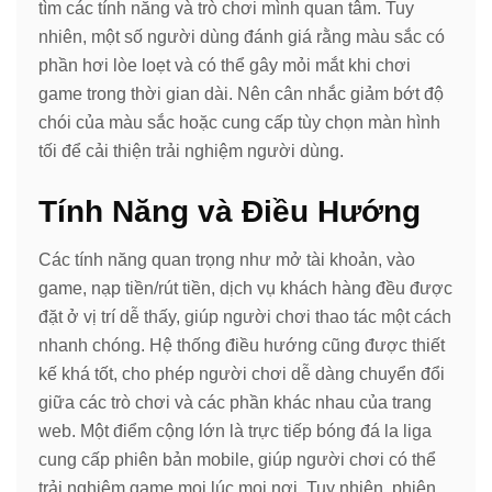
tìm các tính năng và trò chơi mình quan tâm. Tuy
nhiên, một số người dùng đánh giá rằng màu sắc có
phần hơi lòe loẹt và có thể gây mỏi mắt khi chơi
game trong thời gian dài. Nên cân nhắc giảm bớt độ
chói của màu sắc hoặc cung cấp tùy chọn màn hình
tối để cải thiện trải nghiệm người dùng.
Tính Năng và Điều Hướng
Các tính năng quan trọng như mở tài khoản, vào
game, nạp tiền/rút tiền, dịch vụ khách hàng đều được
đặt ở vị trí dễ thấy, giúp người chơi thao tác một cách
nhanh chóng. Hệ thống điều hướng cũng được thiết
kế khá tốt, cho phép người chơi dễ dàng chuyển đổi
giữa các trò chơi và các phần khác nhau của trang
web. Một điểm cộng lớn là trực tiếp bóng đá la liga
cung cấp phiên bản mobile, giúp người chơi có thể
trải nghiệm game mọi lúc mọi nơi. Tuy nhiên, phiên