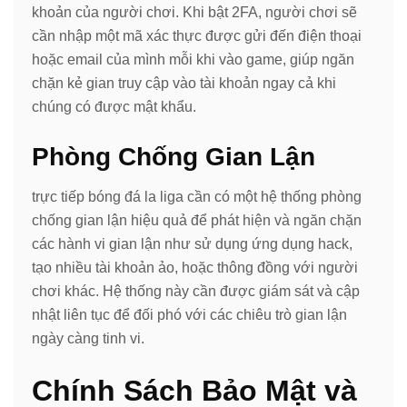
khoản của người chơi. Khi bật 2FA, người chơi sẽ
cần nhập một mã xác thực được gửi đến điện thoại
hoặc email của mình mỗi khi vào game, giúp ngăn
chặn kẻ gian truy cập vào tài khoản ngay cả khi
chúng có được mật khẩu.
Phòng Chống Gian Lận
trực tiếp bóng đá la liga cần có một hệ thống phòng
chống gian lận hiệu quả để phát hiện và ngăn chặn
các hành vi gian lận như sử dụng ứng dụng hack,
tạo nhiều tài khoản ảo, hoặc thông đồng với người
chơi khác. Hệ thống này cần được giám sát và cập
nhật liên tục để đối phó với các chiêu trò gian lận
ngày càng tinh vi.
Chính Sách Bảo Mật và