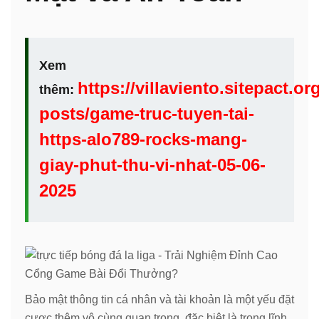
Xem
https://villaviento.sitepact.or
thêm:
posts/game-truc-tuyen-tai-
https-alo789-rocks-mang-
giay-phut-thu-vi-nhat-05-06-
2025
Bảo mật thông tin cá nhân và tài khoản là một yếu đặt
cược thêm vô cùng quan trọng, đặc biệt là trong lĩnh