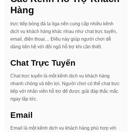
Hàng
trực tiếp bóng đá la liga nên cung cấp nhiều kênh
dịch vụ khách hàng khác nhau như chat trực tuyến,
email, điện thoại… Điều này giúp người chơi dễ
dàng liên hệ với đội ngũ hỗ trợ khi cần thiết.
Chat Trực Tuyến
Chat trực tuyến là một kênh dịch vụ khách hàng
nhanh chóng và tiện lợi. Người chơi có thể chat trực
tiếp với nhân viên hỗ trợ để được giải đáp thắc mắc
ngay lập tức.
Email
Email là một kênh dịch vụ khách hàng phù hợp với