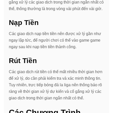
gắng xử lý các giao dịch trong thời gian ngắn nhất có
thể, thông thường là trong vòng vài phút đến vài giờ.
Nạp Tiền
Các giao dịch nạp tiền tiền nên được xử lý gần như
ngay lập tức, để người chơi có thể vào game game
ngay sau khi nạp tiền tiền thành công.
Rút Tiền
Các giao dịch rút tiền có thể mất nhiều thời gian hơn
để xử lý, do cần phải kiểm tra và xác minh thông tin.
Tuy nhiên, trực tiếp bóng đá la liga nên thông báo rõ
ràng về thời gian xử lý dự kiến và cố gắng xử lý các
giao dịch trong thời gian ngắn nhất có thể.
Các Chương Trình