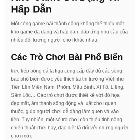
Hấp Dẫn
Một cổng game bài thành công không thể thiếu một
kho game đa dạng và hấp dẫn, đáp ứng nhu cầu của
nhiều đối tượng người chơi khác nhau.
Các Trò Chơi Bài Phổ Biến
trực tiếp bóng đá la liga cung cấp đầy đủ các sòng
bạc phổ biến được yêu thích tại thị trường Việt như
Tiến Lên Miền Nam, Phỏm, Mậu Binh, Xì Tố, Liêng,
Sâm Lốc… Các trò chơi được thiết kế với đồ họa
đẹp mắt, âm thanh sống động và luật chơi quen
thuộc, giúp người chơi dễ dàng làm quen và vào
tiền. Tuy nhiên, một số trò chơi còn thiếu tính năng
chiến thuật chơi hay, đặc biệt là đối với những người
chơi mới.