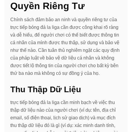
Quyền Riêng Tư
Chính sách đảm bảo an ninh và quyền riêng tư của
trực tiếp bóng đá la liga cần được công khai rõ ràng
và dễ hiểu, để người chơi có thể biết được thông tin
cá nhân của mình được thu thập, sử dụng và bảo vệ
như thế nào. Cần tuân thủ nghiêm ngặt các quy định
của pháp luật về bảo vệ dữ liệu cá nhân và không
được tiết lộ thông tin của người chơi cho bất kỳ bên
thứ ba nào mà không có sự đồng ý của họ.
Thu Thập Dữ Liệu
trực tiếp bóng đá la liga cần minh bạch về việc thu
thập dữ liệu nào của người chơi (ví dụ: tên, địa chỉ
email, số điện thoại, lịch sử giao dịch) và mục đích
thu thập dữ liệu đó là gì (ví dụ: xác minh danh tính,