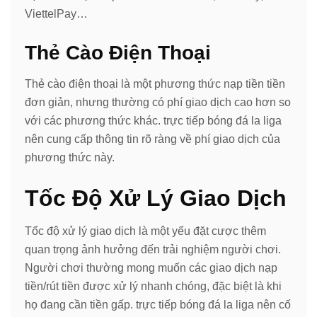
ViettelPay…
Thẻ Cào Điện Thoại
Thẻ cào điện thoại là một phương thức nạp tiền tiền
đơn giản, nhưng thường có phí giao dịch cao hơn so
với các phương thức khác. trực tiếp bóng đá la liga
nên cung cấp thông tin rõ ràng về phí giao dịch của
phương thức này.
Tốc Độ Xử Lý Giao Dịch
Tốc độ xử lý giao dịch là một yếu đặt cược thêm
quan trọng ảnh hưởng đến trải nghiệm người chơi.
Người chơi thường mong muốn các giao dịch nạp
tiền/rút tiền được xử lý nhanh chóng, đặc biệt là khi
họ đang cần tiền gấp. trực tiếp bóng đá la liga nên cố