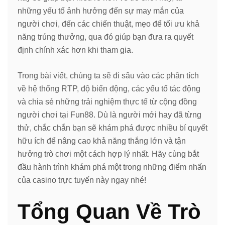
những yếu tố ảnh hưởng đến sự may mắn của
người chơi, đến các chiến thuật, mẹo để tối ưu khả
năng trúng thưởng, qua đó giúp bạn đưa ra quyết
định chính xác hơn khi tham gia.
Trong bài viết, chúng ta sẽ đi sâu vào các phân tích
về hệ thống RTP, độ biến động, các yếu tố tác động
và chia sẻ những trải nghiệm thực tế từ cộng đồng
người chơi tại Fun88. Dù là người mới hay đã từng
thử, chắc chắn bạn sẽ khám phá được nhiều bí quyết
hữu ích để nâng cao khả năng thắng lớn và tận
hưởng trò chơi một cách hợp lý nhất. Hãy cùng bắt
đầu hành trình khám phá một trong những điểm nhấn
của casino trực tuyến này ngay nhé!
Tổng Quan Về Trò