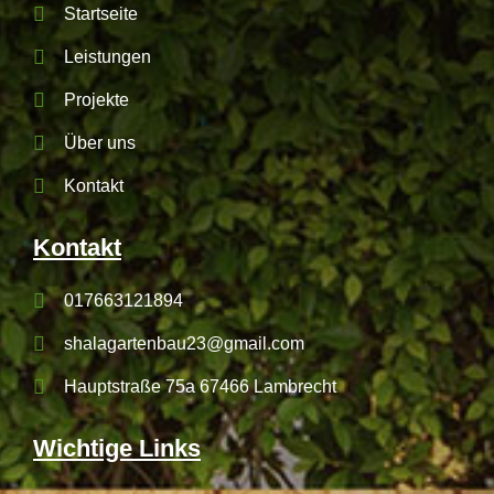
Startseite
Leistungen
Projekte
Über uns
Kontakt
Kontakt
017663121894
shalagartenbau23@gmail.com
Hauptstraße 75a 67466 Lambrecht
Wichtige Links