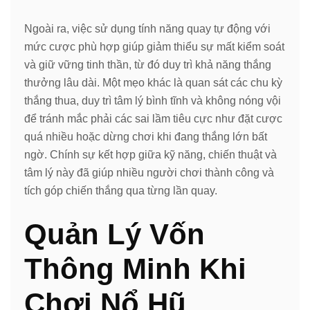
Ngoài ra, việc sử dụng tính năng quay tự động với
mức cược phù hợp giúp giảm thiểu sự mất kiểm soát
và giữ vững tinh thần, từ đó duy trì khả năng thắng
thưởng lâu dài. Một mẹo khác là quan sát các chu kỳ
thắng thua, duy trì tâm lý bình tĩnh và không nóng vội
để tránh mắc phải các sai lầm tiêu cực như đặt cược
quá nhiều hoặc dừng chơi khi đang thắng lớn bất
ngờ. Chính sự kết hợp giữa kỹ năng, chiến thuật và
tâm lý này đã giúp nhiều người chơi thành công và
tích góp chiến thắng qua từng lần quay.
Quản Lý Vốn
Thông Minh Khi
Chơi Nổ Hũ