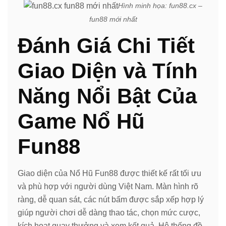
Hình minh họa: fun88.cx –
fun88 mới nhất
Đánh Giá Chi Tiết
Giao Diện và Tính
Năng Nổi Bật Của
Game Nổ Hũ
Fun88
Giao diện của Nổ Hũ Fun88 được thiết kế rất tối ưu
và phù hợp với người dùng Việt Nam. Màn hình rõ
ràng, dễ quan sát, các nút bấm được sắp xếp hợp lý
giúp người chơi dễ dàng thao tác, chọn mức cược,
kích hoạt quay thưởng và xem kết quả. Hệ thống đồ