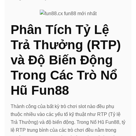
Phân Tích Tỷ Lệ
Trả Thưởng (RTP)
và Độ Biến Động
Trong Các Trò Nổ
Hũ Fun88
Thành công của bất kỳ trò chơi slot nào đều phụ
thuộc nhiều vào các yếu tố kỹ thuật như RTP (Tỷ lệ
Trả Thưởng) và độ biến động. Trong Nổ Hũ Fun88, tỷ
lệ RTP trung bình của các trò chơi đều nằm trong