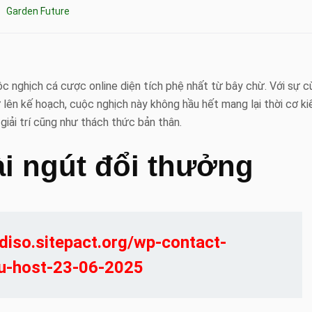
Garden Future
ộc nghịch cá cược online diện tích phệ nhất từ bây chừ. Với sự c
 lên kế hoạch, cuộc nghịch này không hầu hết mang lại thời cơ k
 giải trí cũng như thách thức bản thân.
ài ngút đổi thưởng
radiso.sitepact.org/wp-contact-
hu-host-23-06-2025