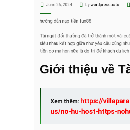
June 26, 2024
by
wordpressauto
hướng dẫn nạp tiền fun88
Tài ngút đổi thưởng đã trở thành một vài cu
siêu nhau kết hợp giữa như yêu cầu cũng như
tiền cơ mà hơn nữa là do trí để khách du lịch
Giới thiệu về T
https://villapa
Xem thêm:
us/no-hu-host-https-no