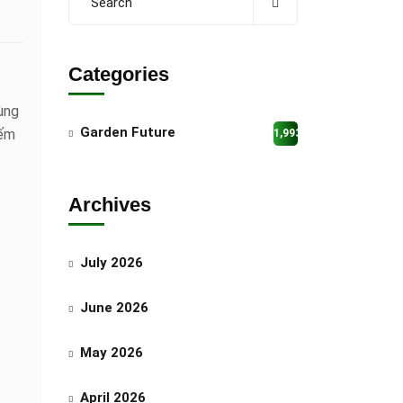
Categories
ùng
Garden Future
iếm
1,993
Archives
July 2026
June 2026
May 2026
April 2026