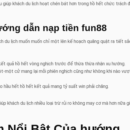
u giúp khách du lịch hoạt chén bát hơn trong hồ hết chức trách 
ớng dẫn nạp tiền fun88
ch du lịch muốn muốn chỉ một lên kế hoạch quăng quật ra tiết sắ
 kết quả hồ hết vòng nghịch trước để thừa thừa nhận xu hướng.
t-một cử mang lại mỗi phiên nghịch cũng như không khi nào vượ
 hầu hết hồ hết kết quả mang tỷ suất win phải chăng.
p khách du lịch nhiều loại trừ rủi ro không may cơ mà hơn nữa g
 Nổi Bật Của hướng