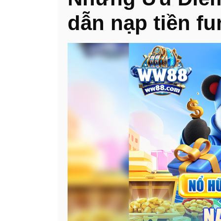
dẫn nạp tiền fu