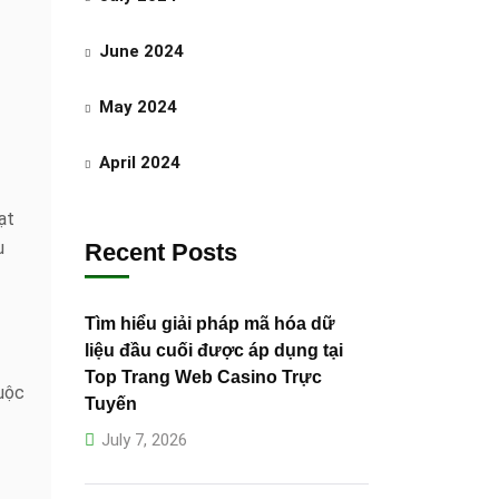
June 2024
May 2024
April 2024
ạt
u
Recent Posts
Tìm hiểu giải pháp mã hóa dữ
liệu đầu cuối được áp dụng tại
Top Trang Web Casino Trực
cuộc
Tuyến
July 7, 2026