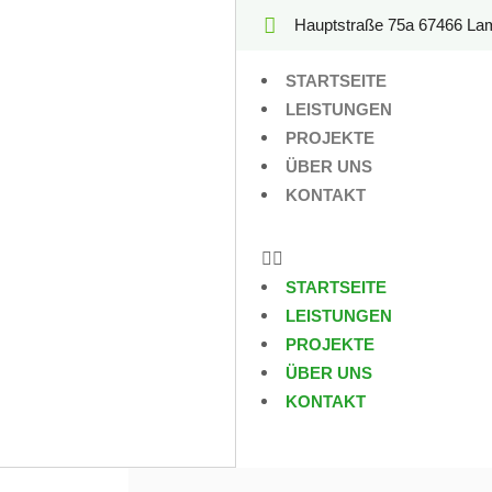
Hauptstraße 75a 67466 La
STARTSEITE
LEISTUNGEN
PROJEKTE
ÜBER UNS
KONTAKT
STARTSEITE
LEISTUNGEN
PROJEKTE
ÜBER UNS
KONTAKT