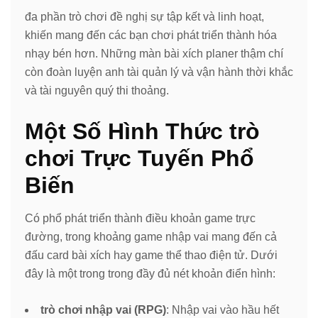
đa phần trò chơi đề nghị sự tập kết và linh hoạt,
khiến mang đến các bạn chơi phát triển thành hóa
nhạy bén hơn. Những màn bài xích planer thậm chí
còn đoàn luyện anh tài quản lý và vận hành thời khắc
và tài nguyên quý thi thoảng.
Một Số Hình Thức trò
chơi Trực Tuyến Phổ
Biến
Có phổ phát triển thành điều khoản game trực
đường, trong khoảng game nhập vai mang đến cả
đấu card bài xích hay game thể thao điện tử. Dưới
đây là một trong trong đầy đủ nét khoản điển hình:
trò chơi nhập vai (RPG)
: Nhập vai vào hầu hết