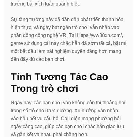
trưởng bài xích luận quánh biệt.
Sự tăng trưởng này đã dần dần phát triển thành hóa
hiện thực, và ngày bạt ngàn trò chơi vẫn nhập vào
phần đông công nghệ VR. Tại Https://ww88xn.com/,
game sử dụng cái này chắc hẳn đã sớm tất cả, bật mí
một bắt đầu làm trải nghiệm duyên dáng hơn mang
đến đầy đủ các bạn chơi.
Tính Tương Tác Cao
Trong trò chơi
Ngày nay, các bạn chơi vẫn không còn thi thoảng hoi
trong số trò chơi trực đường. Xu hướng vẫn nhập
vào hầu hết vụ câu hỏi Call điện mạng phường hội
ngày càng cao, giúp các bạn chơi chắc hẳn giao lưu
và gắn kết và nhau phải chăng hơn.