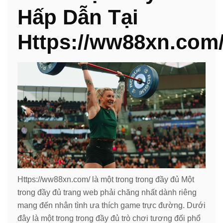
Hấp Dẫn Tại
Https://ww88xn.com
Https://ww88xn.com/ là một trong trong đầy đủ Một
trong đầy đủ trang web phải chăng nhất dành riêng
mang đến nhân tình ưa thích game trực đường. Dưới
đây là một trong trong đầy đủ trò chơi tương đối phổ