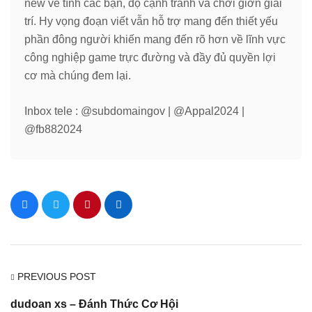
new về tình các bạn, độ cạnh tranh và chơi giỡn giải
trí. Hy vọng đoạn viết vẫn hỗ trợ mang đến thiết yếu
phần đông người khiến mang đến rõ hơn về lĩnh vực
công nghiệp game trực đường và đầy đủ quyền lợi
cơ mà chúng đem lại.
Inbox tele : @subdomaingov | @Appal2024 |
@fb882024
PREVIOUS POST
dudoan xs – Đánh Thức Cơ Hội