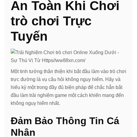
An Toàn Khi Chơi
trò chơi Trực
Tuyến
Một tinh tướng thân thiện khi bắt đầu làm vào trò chơi
trực đường là vụ câu hỏi không nguy hiểm. Hãy và
hiếu kỳ một trong đầy đủ biện pháp để chắc hẳn bắt
đầu làm trải nghiệm game một cách khiến mang đến
không nguy hiểm nhất.
Đảm Bảo Thông Tin Cá
Nhân