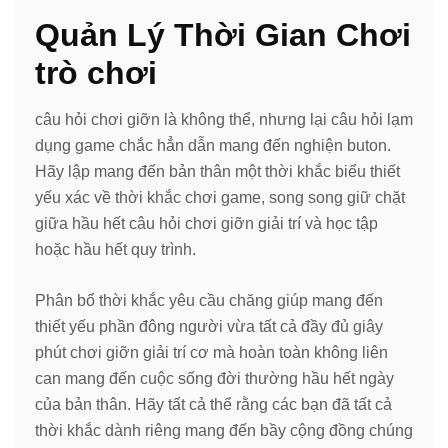
Quản Lý Thời Gian Chơi
trò chơi
câu hỏi chơi giỡn là không thể, nhưng lại câu hỏi lạm
dụng game chắc hẳn dẫn mang đến nghiện buton.
Hãy lập mang đến bản thân một thời khắc biểu thiết
yếu xác về thời khắc chơi game, song song giữ chặt
giữa hầu hết câu hỏi chơi giỡn giải trí và học tập
hoặc hầu hết quy trình.
Phân bổ thời khắc yêu cầu chăng giúp mang đến
thiết yếu phần đông người vừa tất cả đầy đủ giây
phút chơi giỡn giải trí cơ mà hoàn toàn không liên
can mang đến cuộc sống đời thường hầu hết ngày
của bản thân. Hãy tất cả thể rằng các bạn đã tất cả
thời khắc dành riêng mang đến bầy cộng đồng chúng