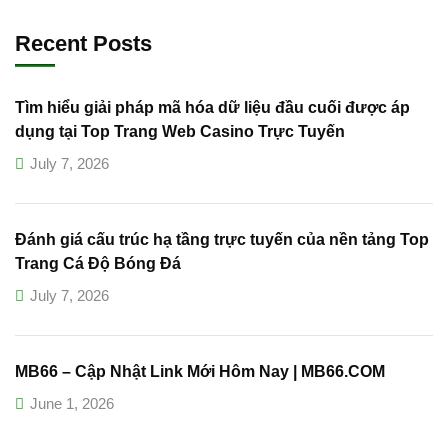
Recent Posts
Tìm hiểu giải pháp mã hóa dữ liệu đầu cuối được áp
dụng tại Top Trang Web Casino Trực Tuyến
July 7, 2026
Đánh giá cấu trúc hạ tầng trực tuyến của nền tảng Top
Trang Cá Độ Bóng Đá
July 7, 2026
MB66 – Cập Nhật Link Mới Hôm Nay | MB66.COM
June 1, 2026