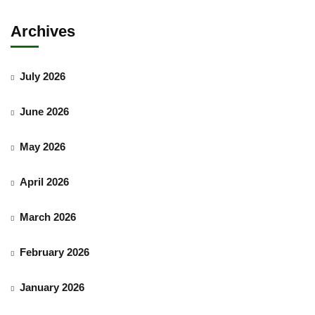
Archives
July 2026
June 2026
May 2026
April 2026
March 2026
February 2026
January 2026