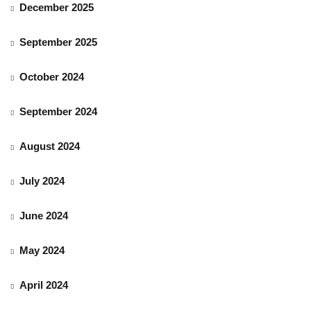
December 2025
September 2025
October 2024
September 2024
August 2024
July 2024
June 2024
May 2024
April 2024