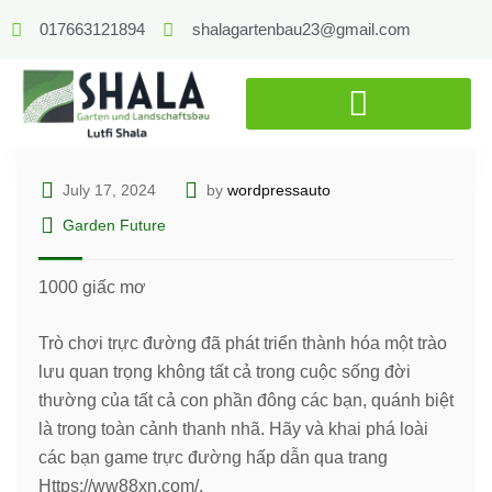
017663121894
shalagartenbau23@gmail.com
July 17, 2024
by
wordpressauto
Garden Future
1000 giấc mơ
Trò chơi trực đường đã phát triển thành hóa một trào
lưu quan trọng không tất cả trong cuộc sống đời
thường của tất cả con phần đông các bạn, quánh biệt
là trong toàn cảnh thanh nhã. Hãy và khai phá loài
các bạn game trực đường hấp dẫn qua trang
Https://ww88xn.com/.