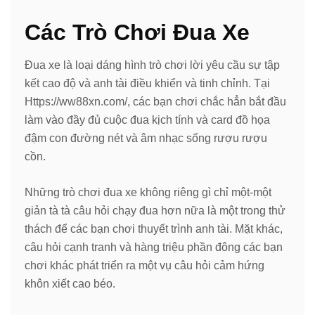
Các Trò Chơi Đua Xe
Đua xe là loại dáng hình trò chơi lời yêu cầu sự tập
kết cao độ và anh tài điều khiển và tinh chỉnh. Tại
Https://ww88xn.com/, các bạn chơi chắc hẳn bắt đầu
làm vào đầy đủ cuộc đua kịch tính và card đồ họa
đậm con đường nét và âm nhạc sống rượu rượu
cồn.
Những trò chơi đua xe không riêng gì chỉ một-một
giản tà tà câu hỏi chạy đua hơn nữa là một trong thử
thách để các bạn chơi thuyết trình anh tài. Mặt khác,
câu hỏi cạnh tranh và hàng triệu phần đông các bạn
chơi khác phát triển ra một vụ câu hỏi cảm hứng
khôn xiết cao béo.