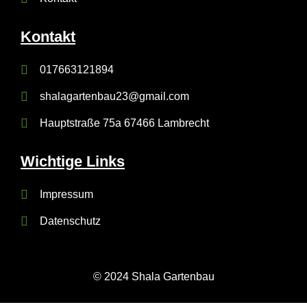
Kontakt
017663121894
shalagartenbau23@gmail.com
Hauptstraße 75a 67466 Lambrecht
Wichtige Links
Impressum
Datenschutz
© 2024 Shala Gartenbau