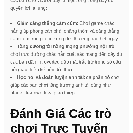
các bạn chơi. Dưới đây là một trong trong đầy đủ
quyền lợi lạ lùng:
Giảm căng thẳng cảm cúm
: Chơi game chắc
hẳn giúp phòng cản phải chăng thỏm và căng thẳng
cảm cúm trong cuộc sống đời thường hầu hết ngày.
Tăng cường tài năng mạng phường hội
: trò
chơi trực đường chắc hẳn xuất sắc mang đến đầy đủ
các bạn dân introverted gặp mặt trắc trở trong số câu
hỏi giao thiệp kế bên đời thực.
Học hỏi và đoàn luyện anh tài
: đa phần trò chơi
giúp các bạn chơi tăng trưởng anh tài cũng như
planer, teamwork và giao thiệp.
Đánh Giá Các trò
chơi Trực Tuyến