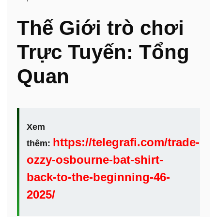
Thế Giới trò chơi
Trực Tuyến: Tổng
Quan
Xem
https://telegrafi.com/trade-
thêm:
ozzy-osbourne-bat-shirt-
back-to-the-beginning-46-
2025/