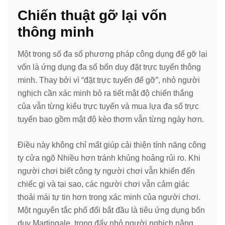
Chiến thuật gỡ lại vốn
thông minh
Một trong số đa số phương pháp công dụng để gỡ lại
vốn là ứng dụng đa số bốn duy đặt trực tuyến thông
minh. Thay bởi vì “đặt trực tuyến để gỡ”, nhỏ người
nghịch cần xác minh bỏ ra tiết mật độ chiến thắng
của vẫn từng kiểu trực tuyến và mua lựa đa số trực
tuyến bao gồm mật độ kèo thơm vẫn từng ngày hơn.
Điều này không chỉ mất giúp cải thiện tính năng công
ty cửa ngõ Nhiều hơn tránh khủng hoảng rủi ro. Khi
người chơi biết công ty người chơi vẫn khiến đến
chiếc gi và tại sao, các người chơi vẫn cảm giác
thoải mái tự tin hơn trong xác minh của người chơi.
Một nguyên tắc phổ đổi bắt đầu là tiêu ứng dụng bốn
duy Martingale, trong đấy nhỏ người nghịch nâng