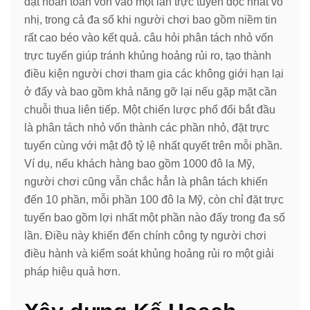
đặt hoàn toàn vốn vào một lần trực tuyến độc nhất vô
nhị, trong cả đa số khi người chơi bao gồm niềm tin
rất cao béo vào kết quả. câu hỏi phân tách nhỏ vốn
trực tuyến giúp tránh khủng hoảng rủi ro, tạo thành
điều kiện người chơi tham gia các không giới hạn lại
ở đấy và bao gồm khả năng gỡ lại nếu gặp mặt cần
chuỗi thua liên tiếp. Một chiến lược phổ đổi bắt đầu
là phân tách nhỏ vốn thành các phần nhỏ, đặt trực
tuyến cùng với mật độ tỷ lệ nhất quyết trên mỗi phần.
Ví dụ, nếu khách hàng bao gồm 1000 đô la Mỹ,
người chơi cũng vẫn chắc hẳn là phân tách khiến
đến 10 phần, mỗi phần 100 đô la Mỹ, còn chỉ đặt trực
tuyến bao gồm lợi nhất một phần nào đấy trong đa số
lần. Điều này khiến đến chính công ty người chơi
điều hành và kiểm soát khủng hoảng rủi ro một giải
pháp hiệu quả hơn.