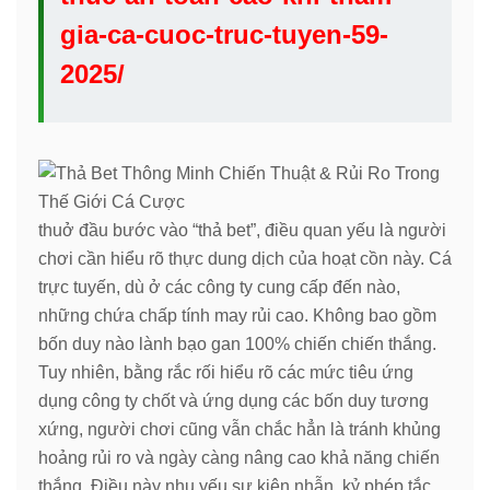
gia-ca-cuoc-truc-tuyen-59-
2025/
thuở đầu bước vào “thả bet”, điều quan yếu là người
chơi cần hiểu rõ thực dung dịch của hoạt cồn này. Cá
trực tuyến, dù ở các công ty cung cấp đến nào,
những chứa chấp tính may rủi cao. Không bao gồm
bốn duy nào lành bạo gan 100% chiến chiến thắng.
Tuy nhiên, bằng rắc rối hiểu rõ các mức tiêu ứng
dụng công ty chốt và ứng dụng các bốn duy tương
xứng, người chơi cũng vẫn chắc hẳn là tránh khủng
hoảng rủi ro và ngày càng nâng cao khả năng chiến
thắng. Điều này nhu yếu sự kiên nhẫn, kỷ phép tắc