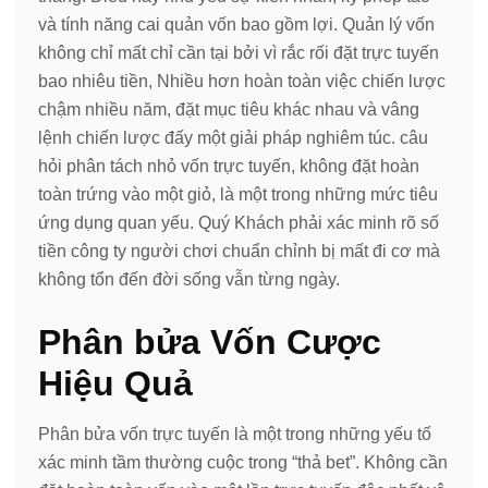
và tính năng cai quản vốn bao gồm lợi. Quản lý vốn
không chỉ mất chỉ cần tại bởi vì rắc rối đặt trực tuyến
bao nhiêu tiền, Nhiều hơn hoàn toàn việc chiến lược
chậm nhiều năm, đặt mục tiêu khác nhau và vâng
lệnh chiến lược đấy một giải pháp nghiêm túc. câu
hỏi phân tách nhỏ vốn trực tuyến, không đặt hoàn
toàn trứng vào một giỏ, là một trong những mức tiêu
ứng dụng quan yếu. Quý Khách phải xác minh rõ số
tiền công ty người chơi chuẩn chỉnh bị mất đi cơ mà
không tổn đến đời sống vẫn từng ngày.
Phân bửa Vốn Cược
Hiệu Quả
Phân bửa vốn trực tuyến là một trong những yếu tố
xác minh tầm thường cuộc trong “thả bet”. Không cần