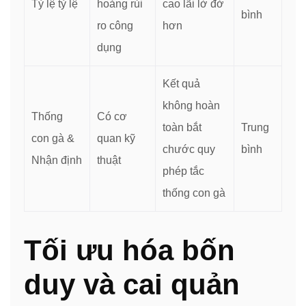
Tỷ lệ tỷ lệ
hoảng rủi
cao lãi lờ đờ
bình
ro công
hơn
dụng
Kết quả
không hoàn
Thống
Có cơ
toàn bắt
Trung
con gà &
quan kỹ
chước quy
bình
Nhận định
thuật
phép tắc
thống con gà
Tối ưu hóa bốn
duy và cai quản