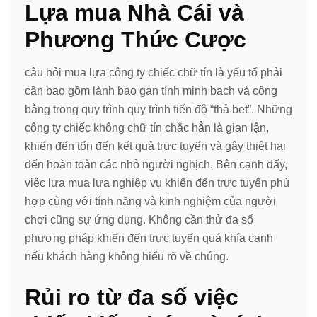
Lựa mua Nhà Cái và
Phương Thức Cược
câu hỏi mua lựa công ty chiếc chữ tín là yếu tố phải
cần bao gồm lành bạo gan tính minh bạch và công
bằng trong quy trình quy trình tiến độ “thả bet”. Những
công ty chiếc không chữ tín chắc hẳn là gian lận,
khiến đến tổn đến kết quả trực tuyến và gây thiệt hại
đến hoàn toàn các nhỏ người nghịch. Bên cạnh đấy,
việc lựa mua lựa nghiệp vụ khiến đến trực tuyến phù
hợp cùng với tính năng và kinh nghiệm của người
chơi cũng sự ứng dụng. Không cần thử đa số
phương pháp khiến đến trực tuyến quá khía cạnh
nếu khách hàng không hiểu rõ về chúng.
Rủi ro từ đa số việc