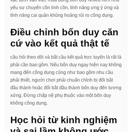
yếu sự chuyển cồn linh cồn, tính năng ưng ý ứng và
tính năng cai quản khủng hoảng rủi ro công dụng.
Điều chỉnh bốn duy căn
cứ vào kết quả thật tế
câu hỏi theo dõi và bắt cầu kết quả trực tuyến là rất là
phải cần bao gồm. Nếu bốn duy ngay hiện nay không
mang đến công dụng cũng như bao gồm nhu cầu
phải thiết, người chơi phải chuẩn chỉnh bị đổi bắt
đầu thành hoặc đổi bắt đầu thành bốn duy đến tương
xứng. Đừng chấp nệ phụ thuộc vào một bốn duy
không công dụng.
Học hỏi từ kinh nghiệm
và sai lầm không ước