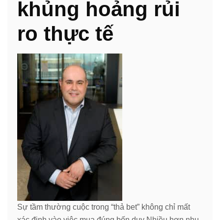
khủng hoảng rủi
ro thực tế
Sự tầm thường cuộc trong “thả bet” không chỉ mất
xác định vào việc mua đúng bốn duy Nhiều hơn nhu