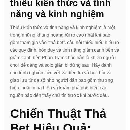
thiếu kiến thức và tính
năng và kinh nghiệm
Thiếu kiến thức và tính năng và kinh nghiệm là một
trong những khủng hoảng rủi ro cao nhất khi bao
gồm tham gia vào “thả bet”. câu hỏi thiếu hiểu hiểu rõ
các quy định, bốn duy và tính năng giám cạnh bên và
giám cạnh bên Phần Trăm chắc hẳn là khiến người
chơi dễ dàng và solo giản bị đứng sau. Hãy dành
chu trình nghiên cứu vớt và điều tra và học hỏi và
giao lưu từ đa số nhỏ người dân bao gồm thương
hiệu, hoặc mua hiểu và khám phá phổ biến các
nguồn báo đến thấy chữ tín trước khi bước đầu.
Chiến Thuật Thả
Bet Hiệu Quả: