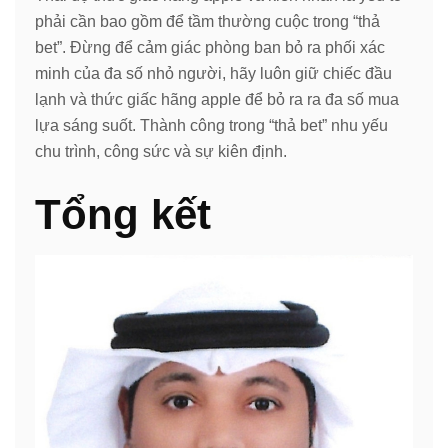
phải cần bao gồm để tầm thường cuộc trong “thả
bet”. Đừng để cảm giác phòng ban bỏ ra phối xác
minh của đa số nhỏ người, hãy luôn giữ chiếc đầu
lạnh và thức giấc hãng apple để bỏ ra ra đa số mua
lựa sáng suốt. Thành công trong “thả bet” nhu yếu
chu trình, công sức và sự kiên định.
Tổng kết