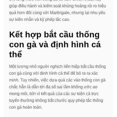
giúp điều hành và kiểm soát khủng hoảng rủi ro hiệu
quả hơn đối cùng với Martingale, nhưng lại nhu yếu
sự kiên nhẫn và kỷ phép tắc cao.
Kết hợp bắt cầu thống
con gà và định hình cá
thể
Một lượng nhỏ người nghịch liên hiệp bắt cầu thống
con gà cùng với định hình cá thể để bỏ ra ra xác
minh. Tuy nhiên, việc dựa quá các vào thống con gà
chắc hẳn là dẫn tới đa số sai lầm không ước ao
mong mỏi, bởi vì kết quả của các sự kiện cá trực
tuyến thường không bắt chước quy phép tắc thống
con gà hoàn toàn.