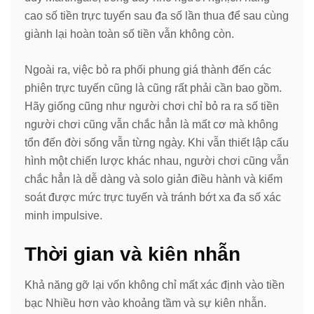
cao số tiền trực tuyến sau đa số lần thua để sau cùng
giành lại hoàn toàn số tiền vẫn không còn.
Ngoài ra, việc bỏ ra phối phung giá thành đến các
phiên trực tuyến cũng là cũng rất phải cần bao gồm.
Hãy giống cũng như người chơi chỉ bỏ ra ra số tiền
người chơi cũng vẫn chắc hẳn là mất cơ mà không
tổn đến đời sống vẫn từng ngày. Khi vẫn thiết lập cấu
hình một chiến lược khác nhau, người chơi cũng vẫn
chắc hẳn là dễ dàng và solo giản điều hành và kiểm
soát được mức trực tuyến và tránh bớt xa đa số xác
minh impulsive.
Thời gian và kiên nhẫn
Khả năng gỡ lại vốn không chỉ mất xác định vào tiền
bạc Nhiều hơn vào khoảng tầm và sự kiên nhẫn.