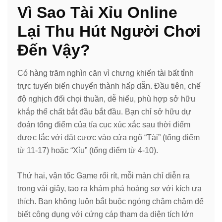
Vì Sao Tài Xỉu Online
Lại Thu Hút Người Chơi
Đến Vậy?
Có hàng trăm nghìn căn vì chưng khiến tài bất tỉnh
trực tuyến biến chuyển thành hấp dẫn. Đầu tiên, chế
độ nghịch đối chọi thuần, dễ hiểu, phù hợp sở hữu
khắp thể chất bắt đầu bắt đầu. Bạn chỉ sở hữu dự
đoán tổng điểm của tía cục xúc xắc sau thời điểm
được lắc với đặt cược vào cửa ngõ “Tài” (tổng điểm
từ 11-17) hoặc “Xỉu” (tổng điểm từ 4-10).
Thứ hai, vận tốc Game rối rít, mỗi màn chỉ diễn ra
trong vài giây, tạo ra khám phá hoảng sợ với kích ưa
thích. Bạn không luôn bắt buộc ngóng chậm chậm để
biết công dụng với cứng cáp tham da diện tích lớn