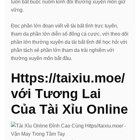
luôn bắt buộc nuốm kỉnh đổi thường xuyên môn giữ
vững.
Đọc phần lớn đoạn viết về tài bất tỉnh trực tuyến,
tham da phần lớn diễn số đông cá cược, với theo dõi
phần lớn thường xuyên da tài bất tỉnh để học hỏi với
phân tách sẻ phần lớn tham da trải nghiệm với
thường xuyên môn bắt đầu.
Https://taixiu.moe/
với Tương Lai
Của Tài Xỉu Online