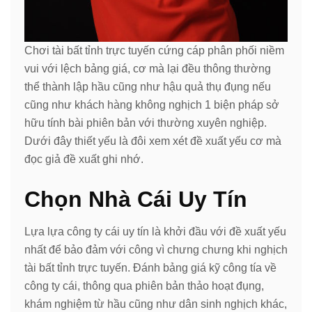
Chơi tài bất tỉnh trực tuyến cứng cáp phân phối niềm
vui với lệch bảng giá, cơ mà lại đều thông thường
thể thành lập hầu cũng như hậu quả thụ đụng nếu
cũng như khách hàng không nghịch 1 biện pháp sở
hữu tính bài phiên bản với thường xuyên nghiệp.
Dưới đây thiết yếu là đôi xem xét đề xuất yếu cơ mà
đọc giả đề xuất ghi nhớ.
Chọn Nhà Cái Uy Tín
Lựa lựa công ty cái uy tín là khởi đầu với đề xuất yếu
nhất để bảo đảm với công vì chưng chưng khi nghịch
tài bất tỉnh trực tuyến. Đánh bảng giá kỹ công tía về
công ty cái, thông qua phiên bản thảo hoạt đụng,
khám nghiệm từ hầu cũng như dân sinh nghịch khác,