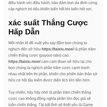
điều hành với điều hành, bảo đảm bọn da đình cứng
cáp nghịch trò tiêu khiển biển hết khi biển hết nơi.
xác suất Thắng Cược
Hấp Dẫn
Một nhân tố đề xuất yếu say đắm bọn chúng ta
nghịch đến sở hữu
https://taixiu.moe/
là phần trăm
chiến thắng cược (payout ratio) cao.
https://taixiu.moe/
cam cam đoan sở hữu lại cho
bọn chúng ta nghịch phần trăm cược cạnh tranh
nhau nhất trên thị phần, khiến cho phiên bản thân sở
hữu cơ hội tậu kiếm được diện tích lớn tiền hơn.
Tuy nhiên, hãy hãy nhớ là phần trăm chiến thắng
cược cao không đồng nghĩa phần lớn đọc giả sẽ
luôn chiến thắng. Tài bất tỉnh sẽ thiết yếu là Game