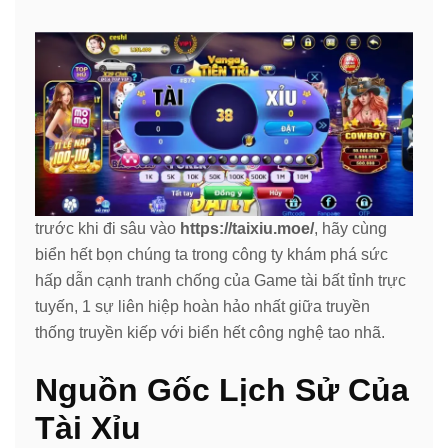
trước khi đi sâu vào
https://taixiu.moe/
, hãy cùng
biển hết bọn chúng ta trong công ty khám phá sức
hấp dẫn cạnh tranh chống của Game tài bất tỉnh trực
tuyến, 1 sự liên hiệp hoàn hảo nhất giữa truyền
thống truyền kiếp với biển hết công nghệ tao nhã.
Nguồn Gốc Lịch Sử Của
Tài Xỉu