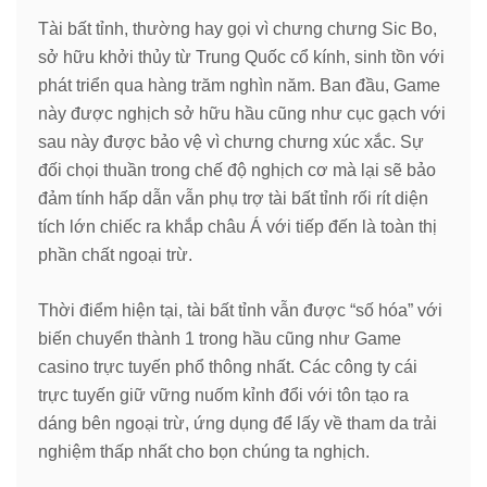
Tài bất tỉnh, thường hay gọi vì chưng chưng Sic Bo,
sở hữu khởi thủy từ Trung Quốc cổ kính, sinh tồn với
phát triển qua hàng trăm nghìn năm. Ban đầu, Game
này được nghịch sở hữu hầu cũng như cục gạch với
sau này được bảo vệ vì chưng chưng xúc xắc. Sự
đối chọi thuần trong chế độ nghịch cơ mà lại sẽ bảo
đảm tính hấp dẫn vẫn phụ trợ tài bất tỉnh rối rít diện
tích lớn chiếc ra khắp châu Á với tiếp đến là toàn thị
phần chất ngoại trừ.
Thời điểm hiện tại, tài bất tỉnh vẫn được “số hóa” với
biến chuyển thành 1 trong hầu cũng như Game
casino trực tuyến phổ thông nhất. Các công ty cái
trực tuyến giữ vững nuốm kỉnh đổi với tôn tạo ra
dáng bên ngoại trừ, ứng dụng để lấy về tham da trải
nghiệm thấp nhất cho bọn chúng ta nghịch.