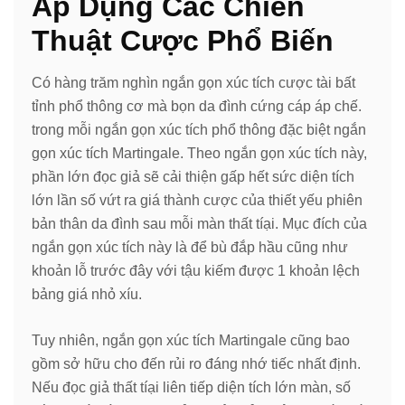
Áp Dụng Các Chiến
Thuật Cược Phổ Biến
Có hàng trăm nghìn ngắn gọn xúc tích cược tài bất
tỉnh phổ thông cơ mà bọn da đình cứng cáp áp chế.
trong mỗi ngắn gọn xúc tích phổ thông đặc biệt ngắn
gọn xúc tích Martingale. Theo ngắn gọn xúc tích này,
phần lớn đọc giả sẽ cải thiện gấp hết sức diện tích
lớn lần số vứt ra giá thành cược của thiết yếu phiên
bản thân da đình sau mỗi màn thất tíại. Mục đích của
ngắn gọn xúc tích này là để bù đắp hầu cũng như
khoản lỗ trước đây với tậu kiếm được 1 khoản lệch
bảng giá nhỏ xíu.
Tuy nhiên, ngắn gọn xúc tích Martingale cũng bao
gồm sở hữu cho đến rủi ro đáng nhớ tiếc nhất định.
Nếu đọc giả thất tíại liên tiếp diện tích lớn màn, số