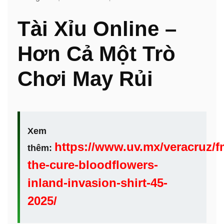
Tài Xỉu Online –
Hơn Cả Một Trò
Chơi May Rủi
Xem
https://www.uv.mx/veracruz/f
thêm:
the-cure-bloodflowers-
inland-invasion-shirt-45-
2025/