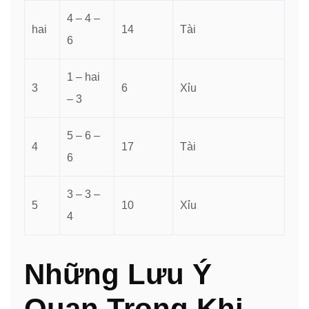
4 – 4 –
hai
14
Tài
6
1 – hai
3
6
Xỉu
– 3
5 – 6 –
4
17
Tài
6
3 – 3 –
5
10
Xỉu
4
Những Lưu Ý
Quan Trọng Khi