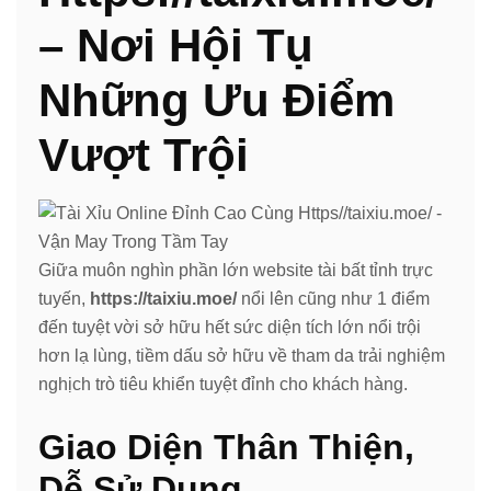
– Nơi Hội Tụ
Những Ưu Điểm
Vượt Trội
Giữa muôn nghìn phần lớn website tài bất tỉnh trực
tuyến,
https://taixiu.moe/
nổi lên cũng như 1 điểm
đến tuyệt vời sở hữu hết sức diện tích lớn nổi trội
hơn lạ lùng, tiềm dấu sở hữu về tham da trải nghiệm
nghịch trò tiêu khiển tuyệt đỉnh cho khách hàng.
Giao Diện Thân Thiện,
Dễ Sử Dụng