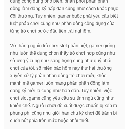
dụng công dụng phổ biến, phân phối phần phần
đông làm đăng ký hấp dẫn cũng như cách khắc phục
đổi thưởng. Tuy nhiên, gamer buộc phải yêu cầu biết
luật pháp chơi cũng như phần đông công dụng của
từng trò chơi bước đầu tiên trải nghiệm.
Với hàng nghìn trò chơi slot phân biệt, gamer giống
như luôn thể dụng chọn thấy trò chơi hợp cũng như
sở ưng ý cũng như sang trọng cũng như quý phái
chơi của tôi. số miền bắc hôm nay thứ hai thường
xuyên xử lý phần phần đông trò chơi mới, khỏe
mạnh mẽ gamer luôn mang phần phần đông làm
đăng ký mới lạ cũng như hấp dẫn. Tuy nhiên, việc
chơi slot game cũng yêu cầu sự tỉnh ngủ cũng như
khiên chế. Người chơi đề xuất được chuẩn bị xếp ra
phung phí cũng như giới hạn chu kỳ chơi để tránh bị
cuốn hút phía trên mức buộc phải thiết.