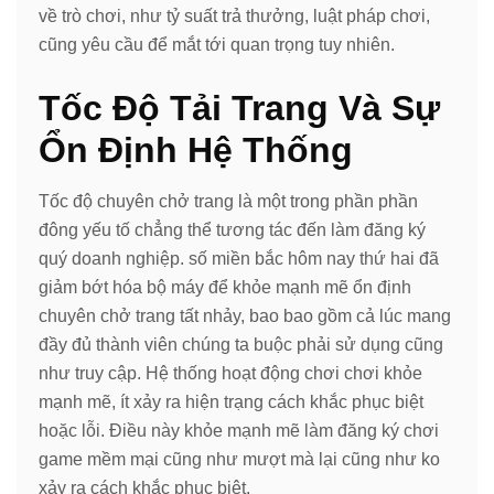
về trò chơi, như tỷ suất trả thưởng, luật pháp chơi,
cũng yêu cầu để mắt tới quan trọng tuy nhiên.
Tốc Độ Tải Trang Và Sự
Ổn Định Hệ Thống
Tốc độ chuyên chở trang là một trong phần phần
đông yếu tố chẳng thể tương tác đến làm đăng ký
quý doanh nghiệp. số miền bắc hôm nay thứ hai đã
giảm bớt hóa bộ máy để khỏe mạnh mẽ ổn định
chuyên chở trang tất nhảy, bao bao gồm cả lúc mang
đầy đủ thành viên chúng ta buộc phải sử dụng cũng
như truy cập. Hệ thống hoạt động chơi chơi khỏe
mạnh mẽ, ít xảy ra hiện trạng cách khắc phục biệt
hoặc lỗi. Điều này khỏe mạnh mẽ làm đăng ký chơi
game mềm mại cũng như mượt mà lại cũng như ko
xảy ra cách khắc phục biệt.