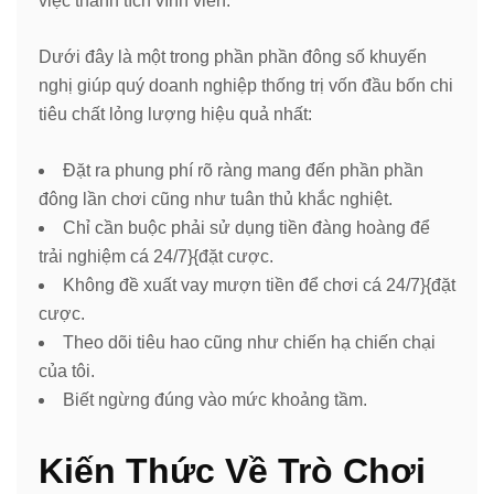
việc thành tích vĩnh viễn.
Dưới đây là một trong phần phần đông số khuyến
nghị giúp quý doanh nghiệp thống trị vốn đầu bốn chi
tiêu chất lỏng lượng hiệu quả nhất:
Đặt ra phung phí rõ ràng mang đến phần phần
đông lần chơi cũng như tuân thủ khắc nghiệt.
Chỉ cần buộc phải sử dụng tiền đàng hoàng để
trải nghiệm cá 24/7}{đặt cược.
Không đề xuất vay mượn tiền để chơi cá 24/7}{đặt
cược.
Theo dõi tiêu hao cũng như chiến hạ chiến chại
của tôi.
Biết ngừng đúng vào mức khoảng tầm.
Kiến Thức Về Trò Chơi