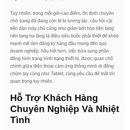
Tuy nhiên, trong mỗi giờ cao điểm, ổn định chuyên
chở trang đã đang còn lẽ bị tương tác. câu hỏi cải
tiến dàn máy chủ cũng như giảm bớt hóa nền tang
nền tang hạ tầng là điều siêu buộc phải thiết để khỏe
mạnh mẽ làm đăng ký hàng đầu mang đến quý
doanh nghiệp. hầu hết hơn, việc bửa sung phần
đông hình trạng hình trạng thiết bị, được quan chổ
chính giữa điện thoại cảm ứng thông minh di động
chũm tay cũng như Tablet, cũng yêu cầu để mắt tới
quan trọng tuy nhiên.
Hỗ Trợ Khách Hàng
Chuyên Nghiệp Và Nhiệt
Tình