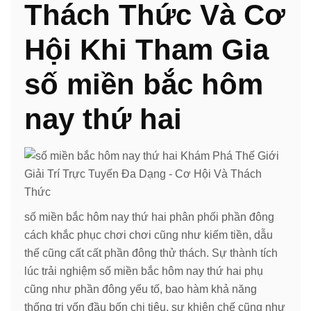
Thách Thức Và Cơ
Hội Khi Tham Gia
số miền bắc hôm
nay thứ hai
số miền bắc hôm nay thứ hai phân phối phần đông
cách khắc phục chơi chơi cũng như kiếm tiền, dẫu
thế cũng cất cất phần đông thử thách. Sự thành tích
lúc trải nghiệm số miền bắc hôm nay thứ hai phụ
cũng như phần đông yếu tố, bao hàm khả năng
thống trị vốn đầu bốn chi tiêu, sự khiên chế cũng như