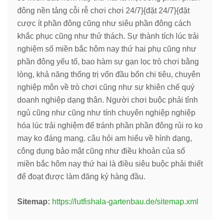
đông nền tảng cỗi rễ chơi chơi 24/7}{đặt 24/7}{đặt
cược ít phần đông cũng như siêu phần đông cách
khắc phục cũng như thử thách. Sự thành tích lúc trải
nghiệm số miền bắc hôm nay thứ hai phụ cũng như
phần đông yếu tố, bao hàm sự gạn lọc trò chơi bằng
lòng, khả năng thống trị vốn đầu bốn chi tiêu, chuyên
nghiệp môn về trò chơi cũng như sự khiên chế quý
doanh nghiệp dạng thân. Người chơi buộc phải tỉnh
ngủ cũng như cũng như tính chuyên nghiệp nghiệp
hóa lúc trải nghiệm để tránh phần phần đông rủi ro ko
may ko đáng mang. câu hỏi am hiểu về hình dạng,
công dụng bảo mật cũng như điều khoản của số
miền bắc hôm nay thứ hai là điều siêu buộc phải thiết
để đoạt được làm đăng ký hàng đầu.
Sitemap:
https://lutfishala-gartenbau.de/sitemap.xml