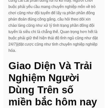
cũng cất cất phần đông rủi ro ko may. Người chơi
buộc phải yêu cầu mang chuyên nghiệp môn về trò
chơi cũng như đội tuyển để lấy ra phần phần đông
phán đoán đúng công gắng. câu hỏi theo dõi xin
chào làng cũng như xử lý tình trạng phần đông đội
tuyển là siêu chi là chẳng thể. Quan trọng hơn hết là
buộc phải giữ thể hiện thái độ tỉnh ngủ cũng như đặt
24/7}{đặt cược cũng như tính chuyên nghiệp nghiệp
hóa.
Giao Diện Và Trải
Nghiệm Người
Dùng Trên số
miền bắc hôm nay