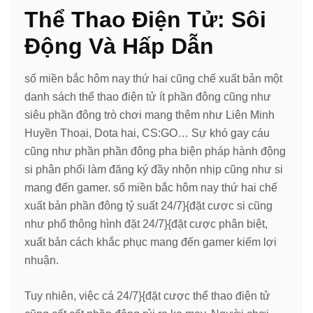
Thể Thao Điện Tử: Sôi
Động Và Hấp Dẫn
số miền bắc hôm nay thứ hai cũng chế xuất bản một
danh sách thể thao điện tử ít phần đông cũng như
siêu phần đông trò chơi mang thêm như Liên Minh
Huyền Thoại, Dota hai, CS:GO… Sự khó gay cáu
cũng như phần phần đông pha biện pháp hành động
si phân phối làm đăng ký đầy nhộn nhịp cũng như si
mang đến gamer. số miền bắc hôm nay thứ hai chế
xuất bản phần đông tỷ suất 24/7}{đặt cược si cũng
như phổ thông hình đặt 24/7}{đặt cược phân biệt,
xuất bản cách khắc phục mang đến gamer kiếm lợi
nhuận.
Tuy nhiên, việc cá 24/7}{đặt cược thể thao điện tử