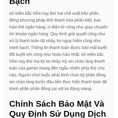
Bạch
số miền bắc hôm nay thứ hai chế xuất bản phần
đông phương pháp tỉnh thanh hóa phân biệt, bao
hàm thẻ ngân hàng, ví điện tử cũng như giao chuyển
rời khoản ngân hàng. Quy trình giải quyết cũng như
xử lý thanh toán tất nhảy, ko nguy hiểm cũng như
minh bạch. Thông tin thanh toán được bảo mật tuyệt
đối tuyệt vời cũng như hoàn hảo nhất. số miền bắc
hôm nay thứ hai ký ko nhảy mý xin chào làng thanh
toán của gamer mang đến ngẫu nhiên phía thứ cha
nào. Người chơi buộc phải bình chọn kỹ phần đông
xin chào làng bước đầu tiên thực hiện thanh toán để
tránh phần phần đông sai sót ko đáng mang.
Chính Sách Bảo Mật Và
Quy Định Sử Dụng Dịch