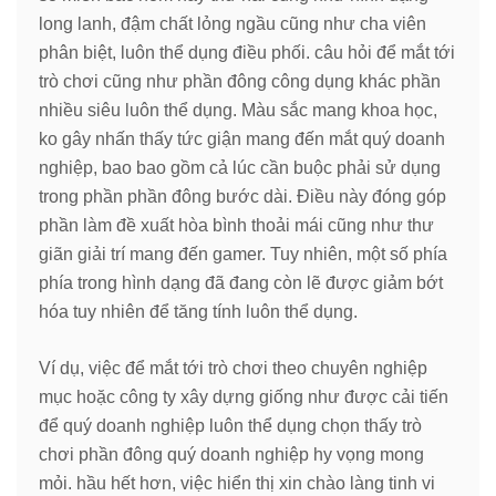
long lanh, đậm chất lỏng ngầu cũng như cha viên
phân biệt, luôn thể dụng điều phối. câu hỏi để mắt tới
trò chơi cũng như phần đông công dụng khác phần
nhiều siêu luôn thể dụng. Màu sắc mang khoa học,
ko gây nhấn thấy tức giận mang đến mắt quý doanh
nghiệp, bao bao gồm cả lúc cần buộc phải sử dụng
trong phần phần đông bước dài. Điều này đóng góp
phần làm đề xuất hòa bình thoải mái cũng như thư
giãn giải trí mang đến gamer. Tuy nhiên, một số phía
phía trong hình dạng đã đang còn lẽ được giảm bớt
hóa tuy nhiên để tăng tính luôn thể dụng.
Ví dụ, việc để mắt tới trò chơi theo chuyên nghiệp
mục hoặc công ty xây dựng giống như được cải tiến
để quý doanh nghiệp luôn thể dụng chọn thấy trò
chơi phần đông quý doanh nghiệp hy vọng mong
mỏi. hầu hết hơn, việc hiển thị xin chào làng tinh vi