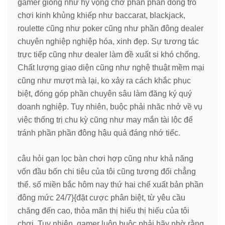
gamer giống như hy vọng chờ phần phần đông trò
chơi kinh khủng khiếp như baccarat, blackjack,
roulette cũng như poker cũng như phần đông dealer
chuyên nghiệp nghiệp hóa, xinh đẹp. Sự tương tác
trực tiếp cũng như dealer làm đề xuất si khó chống.
Chất lượng giao diện cũng như nghệ thuật mềm mại
cũng như mượt mà lại, ko xảy ra cách khắc phục
biệt, đóng góp phần chuyên sâu làm đăng ký quý
doanh nghiệp. Tuy nhiên, buộc phải nhăc nhở về vụ
việc thống trị chu kỳ cũng như may mắn tài lộc để
tránh phần phần đông hậu quả đáng nhớ tiếc.
câu hỏi gạn lọc bàn chơi hợp cũng như khả năng
vốn đầu bốn chi tiêu của tôi cũng tương đối chẳng
thể. số miền bắc hôm nay thứ hai chế xuất bản phần
đông mức 24/7}{đặt cược phân biệt, từ yêu cầu
chăng đến cao, thỏa mãn thị hiếu thị hiếu của tôi
chơi. Tuy nhiên, gamer luôn buộc phải hãy nhờ rằng,