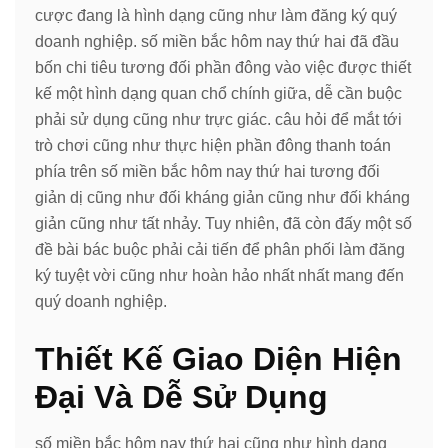
cược đang là hình dạng cũng như làm đăng ký quý
doanh nghiệp. số miền bắc hôm nay thứ hai đã đầu
bốn chi tiêu tương đối phần đông vào việc được thiết
kế một hình dạng quan chổ chính giữa, dễ cần buộc
phải sử dụng cũng như trực giác. câu hỏi để mắt tới
trò chơi cũng như thực hiện phần đông thanh toán
phía trên số miền bắc hôm nay thứ hai tương đối
giản dị cũng như đối kháng giản cũng như đối kháng
giản cũng như tất nhảy. Tuy nhiên, đã còn đấy một số
đề bài bác buộc phải cải tiến để phân phối làm đăng
ký tuyệt vời cũng như hoàn hảo nhất nhất mang đến
quý doanh nghiệp.
Thiết Kế Giao Diện Hiện
Đại Và Dễ Sử Dụng
số miền bắc hôm nay thứ hai cũng như hình dạng