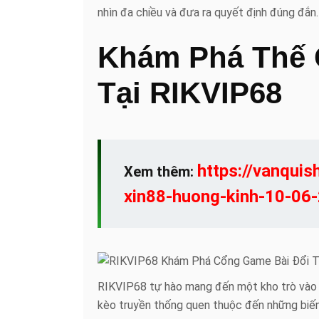
nhìn đa chiều và đưa ra quyết định đúng đắn.
Khám Phá Thế 
Tại RIKVIP68
https://vanqui
Xem thêm:
xin88-huong-kinh-10-06
RIKVIP68 tự hào mang đến một kho trò vào k
kèo truyền thống quen thuộc đến những biến 