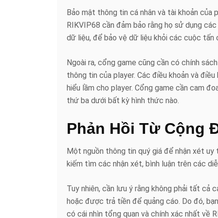
Bảo mật thông tin cá nhân và tài khoản của 
RIKVIP68 cần đảm bảo rằng họ sử dụng các 
dữ liệu, để bảo vệ dữ liệu khỏi các cuộc tấn
Ngoài ra, cổng game cũng cần có chính sách 
thông tin của player. Các điều khoản và điều
hiểu lầm cho player. Cổng game cần cam đoan
thứ ba dưới bất kỳ hình thức nào.
Phản Hồi Từ Cộng 
Một nguồn thông tin quý giá để nhận xét uy 
kiếm tìm các nhận xét, bình luận trên các d
Tuy nhiên, cần lưu ý rằng không phải tất cả 
hoặc được trả tiền để quảng cáo. Do đó, bạn
có cái nhìn tổng quan và chính xác nhất về R