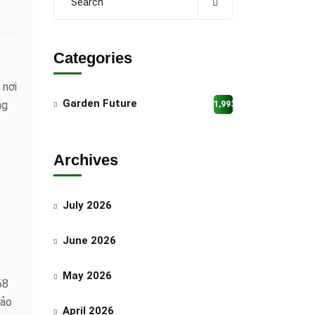
Categories
 nơi
Garden Future
ng
1,993
Archives
July 2026
June 2026
May 2026
68
bảo
April 2026