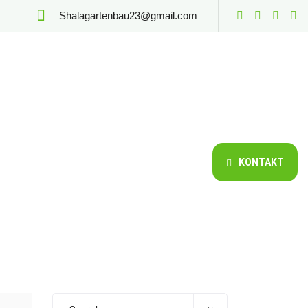
Shalagartenbau23@gmail.com
KONTAKT