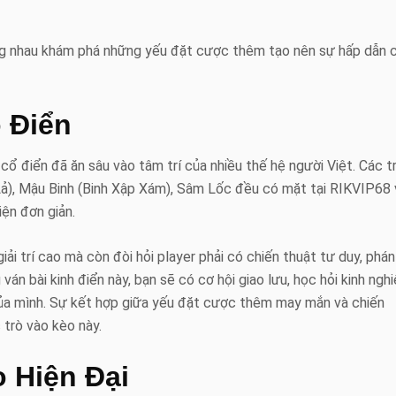
ùng nhau khám phá những yếu đặt cược thêm tạo nên sự hấp dẫn 
 Điển
ổ điển đã ăn sâu vào tâm trí của nhiều thế hệ người Việt. Các t
), Mậu Binh (Binh Xập Xám), Sâm Lốc đều có mặt tại RIKVIP68 
iện đơn giản.
ải trí cao mà còn đòi hỏi player phải có chiến thuật tư duy, phán
án bài kinh điển này, bạn sẽ có cơ hội giao lưu, học hỏi kinh ngh
của mình. Sự kết hợp giữa yếu đặt cược thêm may mắn và chiến
trò vào kèo này.
 Hiện Đại