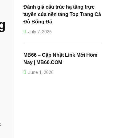
Đánh giá cấu trúc hạ tầng trực
tuyến của nền tảng Top Trang Cá
g
Độ Bóng Đá
July 7, 2026
MB66 – Cập Nhật Link Mới Hôm
Nay | MB66.COM
June 1, 2026
o