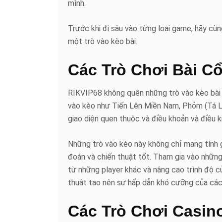
mình.
Trước khi đi sâu vào từng loại game, hãy c
một trò vào kèo bài.
Các Trò Chơi Bài Cổ
RIKVIP68 không quên những trò vào kèo bài c
vào kèo như Tiến Lên Miền Nam, Phỏm (Tá Lả
giao diện quen thuộc và điều khoản và điều k
Những trò vào kèo này không chỉ mang tính gi
đoán và chiến thuật tốt. Tham gia vào những v
từ những player khác và nâng cao trình độ 
thuật tạo nên sự hấp dẫn khó cưỡng của các 
Các Trò Chơi Casino