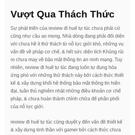
Vượt Qua Thách Thức
Sự phát triển của review đi huế tự túc chưa phải cứ
cũng như cầu ao mong. Nhà dòng đang phải đối diện
với chưa hề ít thử thách từ nỗ lực giới khó, những vụ
vấn đề về pháp cơ chế, & hết sức diện tích Khủng rủi
ro chưa may về bảo mật thông tin an ninh mạng. Tuy
nhiên, review đi huế tự túc đang luôn tự đụng hóa
ứng phó với những thử thách này bởi cách thức thiết
kế & xây dựng khối hệ thống bảo mật thông tin hiện
đại, tuân thủ nghiêm nhặt những điều khoản cơ chế
pháp, & chưa hoàn thành chỉnh chữa để phân phối
của nỗ lực giới.
review đi huế tự túc cũng duyệt y đến vấn đề thiết kế
& xây dựng tinh thần với gamer bởi cách thức chưa