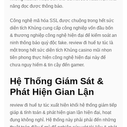
năng đọc được thông báo.
Công nghệ mã hóa SSL được chuộng trong hết sức
diện tích Khủng cung cấp công nghiệp vốn đầu bốn
& thương nghiệp công nghệ hiện đại để kiểm soát an
ninh thông báo quý độc fake. review đi huế tự túc là
một trong hết sức diện tích Khủng casino mũi nhọn
tiên phong thực hiện công nghệ hiện đại này để
chưa nguy hiểm & tin cậy đến gamer.
Hệ Thống Giám Sát &
Phát Hiện Gian Lận
review đi huế tự túc xuất hiện khối hệ thống giám tiếp
giáp & tính toán & phát hiện gian lận hiện đại, hoạt
đụng không nghỉ. Hệ thống này phải phải đến những