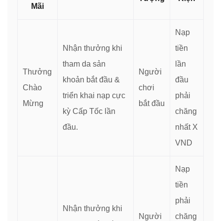
Mãi
Nạp
Nhận thưởng khi
tiền
tham da sản
lần
Thưởng
Người
khoản bắt đầu &
đầu
Chào
chơi
triển khai nạp cực
phải
Mừng
bắt đầu
kỳ Cấp Tốc lần
chăng
đầu.
nhất X
VND
Nạp
tiền
phải
Nhận thưởng khi
Người
chăng