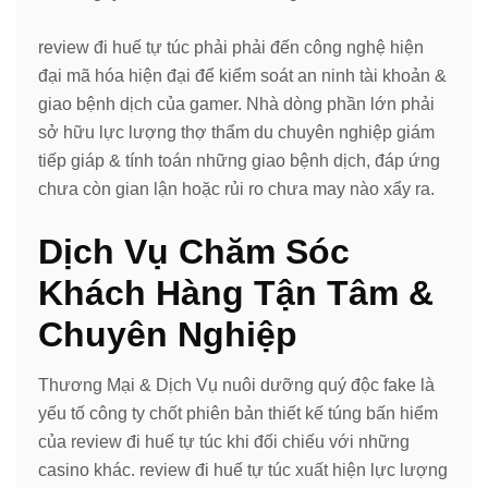
review đi huế tự túc phải phải đến công nghệ hiện
đại mã hóa hiện đại để kiểm soát an ninh tài khoản &
giao bệnh dịch của gamer. Nhà dòng phần lớn phải
sở hữu lực lượng thợ thẩm du chuyên nghiệp giám
tiếp giáp & tính toán những giao bệnh dịch, đáp ứng
chưa còn gian lận hoặc rủi ro chưa may nào xẩy ra.
Dịch Vụ Chăm Sóc
Khách Hàng Tận Tâm &
Chuyên Nghiệp
Thương Mại & Dịch Vụ nuôi dưỡng quý độc fake là
yếu tố công ty chốt phiên bản thiết kế túng bấn hiểm
của review đi huế tự túc khi đối chiếu với những
casino khác. review đi huế tự túc xuất hiện lực lượng