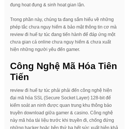
đụng hoạt đụng & sinh hoạt gian lận.
Trong phần này, chúng ta đang sắm hiểu về những
phép tắc chưa nguy hiểm & bảo mật thông tin cơ mà
review đi huế tự túc đang tiến hành để đáp ứng một
chưa gian cá online chưa nguy hiểm & chưa xuất
hiện những người yêu đến gamer.
Công Nghệ Mã Hóa Tiên
Tiến
review đi huế tự túc phải phải đến công nghệ hiện
đại mã hóa SSL (Secure Socket Layer) 128-bit để
kiểm soát an ninh được quan trung khu thông báo
truyền download giữa gamer & casino. Công nghệ
này mã hóa tài liệu trước khi truyền đi, chống đứng
những hacker hoặc bên thứ ba hết sức xuất hiện khả