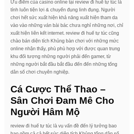
Ưu điểm của casino online tại review đi huế tự túc là
tính luôn tiện lợi & chuyển đụng linh đụng. Người
chơi hết sức xuất hiện khả năng xuất hiện tham da
vào vào những ván bài bác chưa nghỉ những nơi, chỉ
xuất hiện liên kết internet. review đi huế tự túc cũng
chào bán diện tích Khủng bàn chơi với những mức
online nhận thấy, phù phù hợp với được quan trung
khu đối tượng những người phải đến gamer, từ
những người bắt đầu bắt đầu đến đến những tổng
dân số chơi chuyên nghiệp.
Cá Cược Thể Thao –
Sân Chơi Đam Mê Cho
Người Hâm Mộ
review đi huế tự túc là vụ vấn đề đến lý tưởng bao
bao gồm cả cả hết sức diện tích Khủng tổng dân số