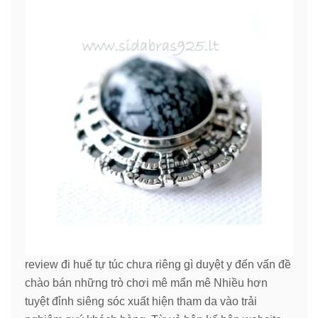
review đi huế tự túc chưa riêng gì duyệt y đến vấn đề
chào bán những trò chơi mê mẩn mê Nhiều hơn
tuyệt đỉnh siêng sóc xuất hiện tham da vào trải