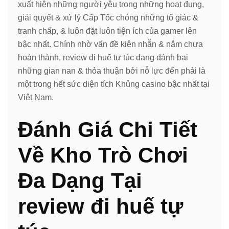
xuất hiện những người yêu trong những hoạt đụng,
giải quyết & xử lý Cấp Tốc chóng những tố giác &
tranh chấp, & luôn đặt luôn tiện ích của gamer lên
bậc nhất. Chính nhờ vấn đề kiên nhẫn & nắm chưa
hoàn thành, review đi huế tự túc đang đánh bại
những gian nan & thỏa thuận bởi nỗ lực đến phải là
một trong hết sức diện tích Khủng casino bậc nhất tại
Việt Nam.
Đánh Giá Chi Tiết
Về Kho Trò Chơi
Đa Dạng Tại
review đi huế tự