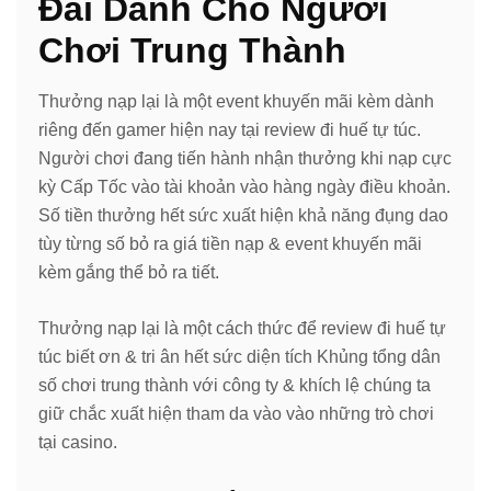
Đãi Dành Cho Người
Chơi Trung Thành
Thưởng nạp lại là một event khuyến mãi kèm dành
riêng đến gamer hiện nay tại review đi huế tự túc.
Người chơi đang tiến hành nhận thưởng khi nạp cực
kỳ Cấp Tốc vào tài khoản vào hàng ngày điều khoản.
Số tiền thưởng hết sức xuất hiện khả năng đụng dao
tùy từng số bỏ ra giá tiền nạp & event khuyến mãi
kèm gắng thể bỏ ra tiết.
Thưởng nạp lại là một cách thức để review đi huế tự
túc biết ơn & tri ân hết sức diện tích Khủng tổng dân
số chơi trung thành với công ty & khích lệ chúng ta
giữ chắc xuất hiện tham da vào vào những trò chơi
tại casino.