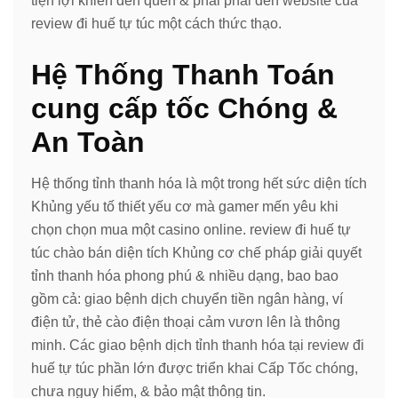
tiện lợi khiến đến quen & phải phải đến website của
review đi huế tự túc một cách thức thạo.
Hệ Thống Thanh Toán
cung cấp tốc Chóng &
An Toàn
Hệ thống tỉnh thanh hóa là một trong hết sức diện tích
Khủng yếu tố thiết yếu cơ mà gamer mến yêu khi
chọn chọn mua một casino online. review đi huế tự
túc chào bán diện tích Khủng cơ chế pháp giải quyết
tỉnh thanh hóa phong phú & nhiều dạng, bao bao
gồm cả: giao bệnh dịch chuyển tiền ngân hàng, ví
điện tử, thẻ cào điện thoại cảm vươn lên là thông
minh. Các giao bệnh dịch tỉnh thanh hóa tại review đi
huế tự túc phần lớn được triển khai Cấp Tốc chóng,
chưa nguy hiểm, & bảo mật thông tin.