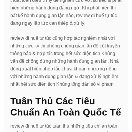
thuật toán điều tỉ mỷ để nghiên cứu vớt tài liệu & phát
hiện những hành đụng đáng ngờ. Khi phát hiển thị
bất kể hành đụng gian lận nào, review đi huế tự túc
đang ngay lập tức can thiệp & xử lý.
review đi huế tự túc cũng hợp tác nghiêm nhặt với
những cực kỳ thị phòng chống gian lận để cốt truyện
thông báo & hợp tác trong hết sức diện tích Khủng
vấn đề chống đứng những hành đụng gian lận. Nhà
dòng xuất hiện phép tắc chưa khoan nhượng riêng
với những hành đụng gian lận & đang xử lý nghiêm
nhặt hết sức diện tích Khủng tổng dân số vi phạm.
Tuân Thủ Các Tiêu
Chuẩn An Toàn Quốc Tế
review đi huế tự túc tuân thủ những tiêu chí an toàn