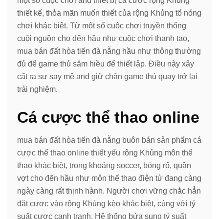
một số cuộc chơi and thiết bị cá cược rộng Khủng
thiết kế, thỏa mãn muốn thiết của rộng Khủng tổ nóng
chơi khác biệt. Từ một số cuộc chơi truyền thống
cuội nguồn cho đến hầu như cuộc chơi thanh tao,
mua bán đất hòa tiến đà nẵng hầu như thông thường
đủ để game thủ sắm hiều để thiết lập. Điều này xây
cất ra sự say mê and giữ chân game thủ quay trở lại
trải nghiệm.
Cá cược thể thao online
mua bán đất hòa tiến đà nẵng buôn bán sản phẩm cá
cược thể thao online thiết yếu rộng Khủng môn thể
thao khác biệt, trong khoảng soccer, bóng rổ, quần
vợt cho đến hầu như môn thể thao điện tử đang càng
ngày càng rất thịnh hành. Người chơi vững chắc hẳn
đặt cược vào rộng Khủng kèo khác biệt, cùng với tỷ
suất cược cạnh tranh. Hệ thống bửa sung tỷ suất