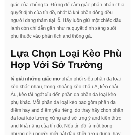
giác của chúng ta. Đừng để cảm giác phân phân chia
quyết định của tín đồ, nhất là khi phần đông đều
người đang thảm tíại lỗ. Hãy luôn giữ một chiếc đầu
lạnh còn chỉ dẫn gần như ra quyết định sáng suốt
phụ thuộc vào phân tích and thống gà.
Lựa Chọn Loại Kèo Phù
Hợp Với Sở Trường
lý giải những giấc mơ
phân phối siêu phần đa loại
kèo khác nhau, trong khoảng kèo châu Á, kèo châu
Âu, kèo tài ngất xỉu đến phần đa phần đa loại kèo
phụ khác. Mỗi phần đa loại kèo bao gồm phần đa
điểm hay and điểm yếu riêng, do thay hãy chọn phần
đa loại kèo tương xứng and sở ưng ý and kiến thức
and khả năng của tín đồ. Nếu tín đồ là một trong
những đều người mới bắt đầu khởi rượu đụng, hãy