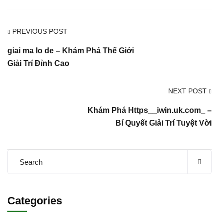
PREVIOUS POST
giai ma lo de – Khám Phá Thế Giới
Giải Trí Đỉnh Cao
NEXT POST
Khám Phá Https__iwin.uk.com_ –
Bí Quyết Giải Trí Tuyệt Vời
Categories