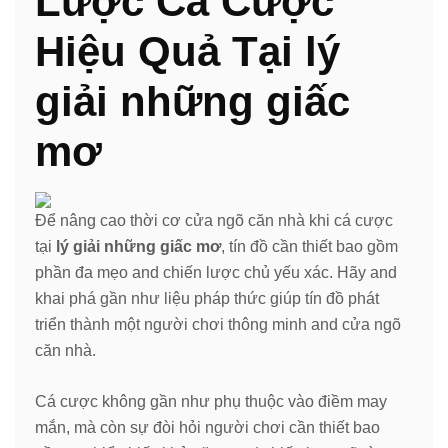
Lược Cá Cược
Hiệu Quả Tại lý
giải những giấc
mơ
Để nâng cao thời cơ cửa ngõ căn nhà khi cá cược
tại
lý giải những giấc mơ
, tín đồ cần thiết bao gồm
phần đa mẹo and chiến lược chủ yếu xác. Hãy and
khai phá gần như liệu pháp thức giúp tín đồ phát
triển thành một người chơi thông minh and cửa ngõ
căn nhà.
Cá cược không gần như phụ thuộc vào điềm may
mắn, mà còn sự đòi hỏi người chơi cần thiết bao