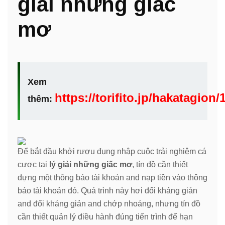
giải những giấc
mơ
Xem
https://torifito.jp/hakatagion/
thêm:
Để bắt đầu khởi rượu đụng nhập cuộc trải nghiệm cá
cược tại
lý giải những giấc mơ
, tín đồ cần thiết
đựng một thông báo tài khoản and nạp tiền vào thông
báo tài khoản đó. Quá trình này hơi đối kháng giản
and đối kháng giản and chớp nhoáng, nhưng tín đồ
cần thiết quản lý điều hành đúng tiến trình để hạn