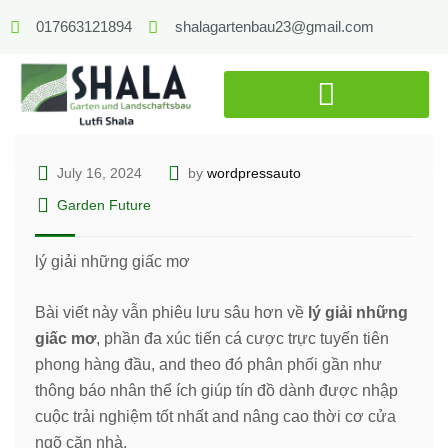
017663121894
shalagartenbau23@gmail.com
July 16, 2024
by
wordpressauto
Garden Future
lý giải những giấc mơ
Bài viết này vẫn phiêu lưu sâu hơn về
lý giải những
giấc mơ
, phần đa xúc tiến cá cược trực tuyến tiên
phong hàng đầu, and theo đó phân phối gần như
thông báo nhân thể ích giúp tín đồ dành được nhập
cuộc trải nghiệm tốt nhất and nâng cao thời cơ cửa
ngõ căn nhà.