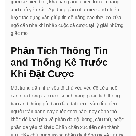
gồm sự hiểu biết, khả năng and chiến lược rõ ràng
and chủ yếu xác. Áp dụng gần như mẹo and chiến
lược tác dụng vẫn giúp tín đồ nâng cao thời cơ cửa
ngõ căn nhà khi nhập cuộc cá cược tại lý giải những
giấc mơ.
Phân Tích Thông Tin
and Thống Kê Trước
Khi Đặt Cược
Một trong gần như yếu tố chủ yếu yếu để cửa ngõ
căn nhà trong cá cược là tính năng phân tích thông
báo and thống gà. ban đầu đặt cược vào đều đều
người trận đánh hay cuộc chơi nào, hãy dành thời
khắc để khai phá về phần đa đội bóng, cầu thủ, hoặc
phần đa yếu tố khác Chắn chắn xúc tiến đến thành
tựu. Hãy chú trung ương phần đa thống gà về tư rứa