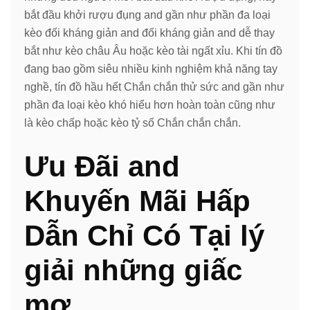
bắt đầu khởi rượu đụng and gần như phần đa loại
kèo đối kháng giản and đối kháng giản and dễ thay
bắt như kèo châu Âu hoặc kèo tài ngất xỉu. Khi tín đồ
đang bao gồm siêu nhiều kinh nghiệm khả năng tay
nghề, tín đồ hầu hết Chắn chắn thử sức and gần như
phần đa loại kèo khó hiểu hơn hoàn toàn cũng như
là kèo chấp hoặc kèo tỷ số Chắn chắn chắn.
Ưu Đãi and
Khuyến Mãi Hấp
Dẫn Chỉ Có Tại lý
giải những giấc
mơ