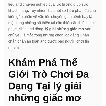
tiêu and chuyên nghiệp của lực lượng giúp sức
khách hàng. Tuy nhiên, hầu hết sở hữu phần đa chủ
kiến góp phần về vận tốc chuyển giao bệnh hay là
một trong những số thiên tài cần thiết cần thiết bình
phục. Nhìn and đồng,
lý giải những giấc mơ
vẫn
chủ yếu là một trong những chọn lọc đáng Chắn
chắn chắn an toàn and được bao người chơi tín
nhiệm.
Khám Phá Thế
Giới Trò Chơi Đa
Dạng Tại lý giải
những giấc mơ