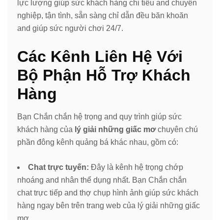
lực lượng giúp sức khách hàng chi tiêu and chuyên
nghiệp, tận tình, sẵn sàng chỉ dẫn đều băn khoăn
and giúp sức người chơi 24/7.
Các Kênh Liên Hệ Với
Bộ Phận Hỗ Trợ Khách
Hàng
Bạn Chắn chắn hệ trọng and quy trình giúp sức
khách hàng của
lý giải những giấc mơ
chuyên chú
phần đông kênh quảng bá khác nhau, gồm có:
Chat trực tuyến:
Đây là kênh hệ trọng chớp
nhoáng and nhân thể dụng nhất. Bạn Chắn chắn
chat trực tiếp and thợ chụp hình ảnh giúp sức khách
hàng ngay bên trên trang web của lý giải những giấc
mơ.