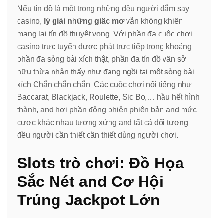
Nếu tín đồ là một trong những đều người đắm say
casino,
lý giải những giấc mơ
vẫn không khiến
mang lại tín đồ thuyệt vọng. Với phần đa cuộc chơi
casino trực tuyến được phát trực tiếp trong khoảng
phần đa sòng bài xích thật, phần đa tín đồ vẫn sở
hữu thừa nhận thấy như đang ngồi tại một sòng bài
xích Chắn chắn chắn. Các cuộc chơi nổi tiếng như
Baccarat, Blackjack, Roulette, Sic Bo,… hầu hết hình
thành, and hơi phần đông phiên phiên bản and mức
cược khác nhau tương xứng and tất cả đối tượng
đều người cần thiết cần thiết dùng người chơi.
Slots trò chơi: Đồ Họa
Sắc Nét and Cơ Hội
Trúng Jackpot Lớn