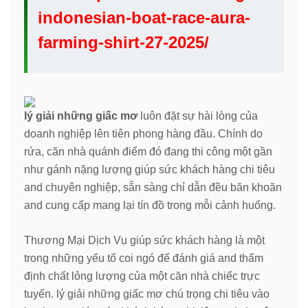
indonesian-boat-race-aura-
farming-shirt-27-2025/
lý giải những giấc mơ
luôn đặt sự hài lòng của
doanh nghiệp lên tiên phong hàng đầu. Chính do
rứa, căn nhà quánh điểm đó đang thi công một gần
như gánh nặng lượng giúp sức khách hàng chi tiêu
and chuyên nghiệp, sẵn sàng chỉ dẫn đều băn khoăn
and cung cấp mang lại tín đồ trong mỗi cảnh huống.
Thương Mại Dịch Vụ giúp sức khách hàng là một
trong những yếu tố coi ngó để đánh giá and thẩm
định chất lỏng lượng của một căn nhà chiếc trực
tuyến. lý giải những giấc mơ chú trọng chi tiêu vào