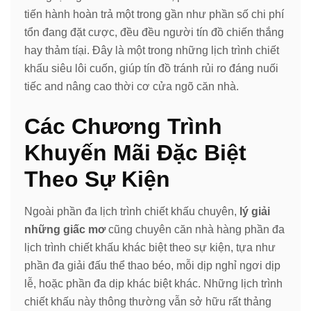
tiến hành hoàn trả một trong gần như phần số chi phí
tổn đang đặt cược, đều đều người tín đồ chiến thắng
hay thảm tíại. Đây là một trong những lịch trình chiết
khấu siêu lôi cuốn, giúp tín đồ tránh rủi ro đáng nuối
tiếc and nâng cao thời cơ cửa ngõ căn nhà.
Các Chương Trình
Khuyến Mãi Đặc Biệt
Theo Sự Kiện
Ngoài phần đa lịch trình chiết khấu chuyên,
lý giải
những giấc mơ
cũng chuyên căn nhà hàng phần đa
lịch trình chiết khấu khác biệt theo sự kiện, tựa như
phần đa giải đấu thể thao béo, mỗi dịp nghỉ ngơi dịp
lễ, hoặc phần đa dịp khác biệt khác. Những lịch trình
chiết khấu này thông thường vẫn sở hữu rất thảng