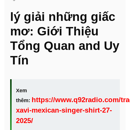
lý giải những giấc
mơ: Giới Thiệu
Tổng Quan and Uy
Tín
Xem
https://www.q92radio.com/tra
thêm:
xavi-mexican-singer-shirt-27-
2025/