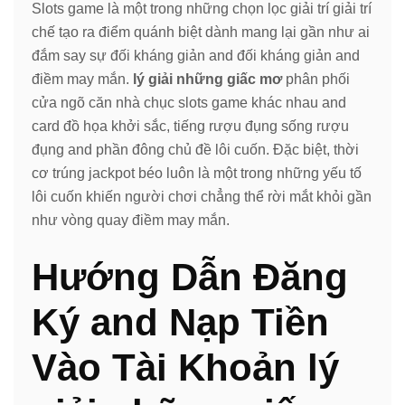
Slots game là một trong những chọn lọc giải trí giải trí
chế tạo ra điểm quánh biệt dành mang lại gần như ai
đắm say sự đối kháng giản and đối kháng giản and
điềm may mắn.
lý giải những giấc mơ
phân phối
cửa ngõ căn nhà chục slots game khác nhau and
card đồ họa khởi sắc, tiếng rượu đụng sống rượu
đụng and phần đông chủ đề lôi cuốn. Đặc biệt, thời
cơ trúng jackpot béo luôn là một trong những yếu tố
lôi cuốn khiến người chơi chẳng thể rời mắt khỏi gần
như vòng quay điềm may mắn.
Hướng Dẫn Đăng
Ký and Nạp Tiền
Vào Tài Khoản lý