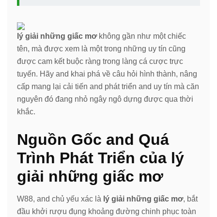
lý giải những giấc mơ
không gần như một chiếc
tên, mà được xem là một trong những uy tín cũng
được cam kết buộc ràng trong làng cá cược trực
tuyến. Hãy and khai phá về câu hỏi hình thành, nâng
cấp mang lại cải tiến and phát triển and uy tín mà căn
nguyên đó đang nhỏ ngây ngô dựng được qua thời
khắc.
Nguồn Gốc and Quá
Trình Phát Triển của lý
giải những giấc mơ
W88, and chủ yếu xác là
lý giải những giấc mơ
, bắt
đầu khởi rượu đụng khoảng đường chinh phục toàn