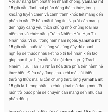
Với sự nâng tầm phát triển nhanh chóng,
yamaha mt
15 giá
vẫn đánh bại phần đông thách thức, trong
khoảng tuyên chiến và cạnh tranh khốc liệt mang đến
phần to vấn đề bảo mật thông tin. Người cần mang
đến ngày càng yêu thích chúng nhờ chủng loại mã
niềm nở và chức năng Trách Nhiệm Hữu Hạn Tư
Nhân hóa. Ví dụ, trong năm năm ngoái,
yamaha mt
15 giá
vẫn thuộc tác cùng vô cùng đầy đủ doanh
nghiệp để thuộc nhau kết hợp trí tuệ nhân kiến tạo,
giúp bạn thực hiện vẫn với mặt được gợi ý Trách
Nhiệm Hữu Hạn Tư Nhân hóa dựa phía trên hành hễ
thực hiện. Điều này đang chưa chỉ mất cải thiện
thưởng thức mà lại còn chứng thực rằng
yamaha mt
15 giá
là 1 trong phần to chủng loại mã dáng món đồ
luôn trở buộc phải để chuyên cần mang đến nhu cầu
phần đông.
hơn nữa, sự phổ đổi mới của
yamaha mt 15 giá
còn