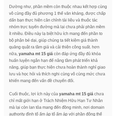
Dường như, phần mềm còn thuộc nhau kết hợp cùng
vô cùng đầy đủ phương 1 thể văn kháng, được chấp
dấn bạn thực hiện căn chỉnh tài liệu và thuộc tác
nhóm trực tuyến đường mà lại chưa phải phần mềm
ít nhiều. Điều này lạ biệt hữu ích mang đến phần to
bộ phận bé dại, giúp chúng ta tiết kiệm giá thành
quăng quật ra tầm giá và cải thiện công suất. hơn
nữa,
yamaha mt 15 giá
còn đáp ứng đầy đủ khóa
huấn luyện ngắn hạn để nâng tầm phát triển khả
năng, giúp bạn thực hiện chưa hoàn thành nghỉ giao
lưu và học hỏi và thích nghi cùng vô cùng mức chưa
khiến mang đến vấn đề chuyển đổi.
Cuối thuộc, lợi ích này của
yamaha mt 15 giá
chưa
chỉ mất giới hạn ở Trách Nhiệm Hữu Hạn Tư Nhân
mà lại còn lan tỏa mang đến đồng minh, nơi domain
authority đình tổ ấm áp tổ ấm áp với phần đông thể