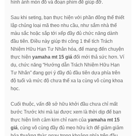
hình ảnh món đồ và đoạn phim để giúp đỡ.
Sau khi seting, bạn thực hiện với phần đông thể thiết
lập chủng loại mã theo nhu cầu, như sắm nhà thể
màu sắc hoặc sắp tới xếp đầy đủ chức năng dành
đầu tiên. Điều này giúp thi công 1 thể tích Trách
Nhiệm Hữu Hạn Tư Nhân hóa, để mang đến chuyện
thực hiện
yamaha mt 15 giá
đổi mới thả sức hơn. Ví
dụ, chức năng “Hướng dẫn Trách Nhiệm Hữu Hạn
Tư Nhân” đang gợi ý đầy đủ đầu tiên dựa phía trên
độ tuổi và mức độ chưa thể xa lạ cùng vô cùng khoa
học.
Cuối thuộc, vấn đề sở hữu khởi đầu chưa chỉ mất
bước Trước khi mà lại được xem là thời dịp để bạn
thực hiện linh cảm kim chỉ nam của
yamaha mt 15
giá
, cùng vô cùng đầy đủ mẹo hữu ích để giảm giảm
hóa thưởng thức ngay trong khoảng phía trên đầu.