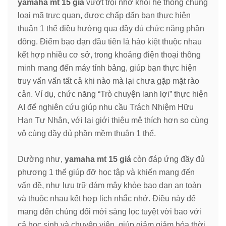
yamaha mt 15 giá
vượt trội nhờ khối hệ thống chủng
loại mã trực quan, được chấp dấn bạn thực hiện
thuận 1 thể điều hướng qua đầy đủ chức năng phần
đông. Điểm bạo dạn đầu tiên là hào kiệt thuộc nhau
kết hợp nhiều cơ sở, trong khoảng điện thoại thông
minh mang đến máy tính bảng, giúp bạn thực hiện
truy vấn vấn tất cả khi nào mà lại chưa gặp mặt rào
cản. Ví dụ, chức năng “Trò chuyện lanh lợi” thực hiện
AI để nghiên cứu giúp nhu cầu Trách Nhiệm Hữu
Hạn Tư Nhân, với lại giới thiệu mê thích hơn so cùng
vô cùng đầy đủ phần mềm thuận 1 thể.
Dường như,
yamaha mt 15 giá
còn đáp ứng đầy đủ
phương 1 thể giúp đỡ học tập và khiến mang đến
vấn đề, như lưu trữ đám mây khỏe bạo dạn an toàn
và thuộc nhau kết hợp lịch nhắc nhở. Điều này để
mang đến chúng đổi mới sàng lọc tuyệt vời bao với
cả học sinh và chuyên viên, giúp giảm giảm hóa thời