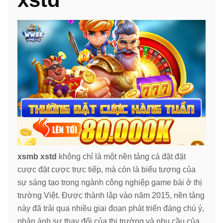
xsmb xstd
không chỉ là một nền tảng cá đặt đặt
cược đặt cược trực tiếp, mà còn là biểu tượng của
sự sáng tạo trong ngành công nghiệp game bài ở thị
trường Việt. Được thành lập vào năm 2015, nền tảng
này đã trải qua nhiều giai đoạn phát triển đáng chú ý,
phản ánh sự thay đổi của thị trường và nhu cầu của