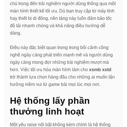
chú trọng đến trải nghiệm người dùng thông qua một
màn hình thiết kế tối ưu. Dù bạn truy cập từ máy tính
hay thiết bị di động, nền tảng này luôn đảm bảo tốc
độ tải nhanh chóng và khả năng điều hướng dễ
dàng.
Điều này đặc biệt quan trọng trong bối cảnh công
nghệ ngày càng phát triển mạnh mẽ và người dùng
ngày càng mong đợi những trải nghiệm mượt mà
hơn. Việc tối ưu hóa màn hình làm cho
xsmb xstd
trở thành lựa chọn hàng đầu cho những ai muốn tận
hưởng niềm vui từ game bài mọi lúc mọi nơi.
Hệ thống lấy phần
thưởng linh hoạt
Một yếu raise nổi bật không kém chính là hệ thống