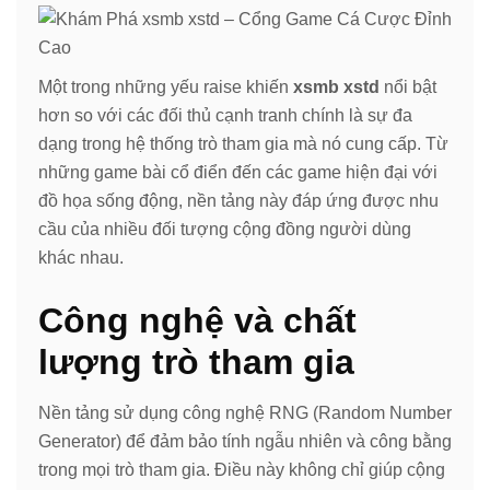
Một trong những yếu raise khiến
xsmb xstd
nổi bật
hơn so với các đối thủ cạnh tranh chính là sự đa
dạng trong hệ thống trò tham gia mà nó cung cấp. Từ
những game bài cổ điển đến các game hiện đại với
đồ họa sống động, nền tảng này đáp ứng được nhu
cầu của nhiều đối tượng cộng đồng người dùng
khác nhau.
Công nghệ và chất
lượng trò tham gia
Nền tảng sử dụng công nghệ RNG (Random Number
Generator) để đảm bảo tính ngẫu nhiên và công bằng
trong mọi trò tham gia. Điều này không chỉ giúp cộng