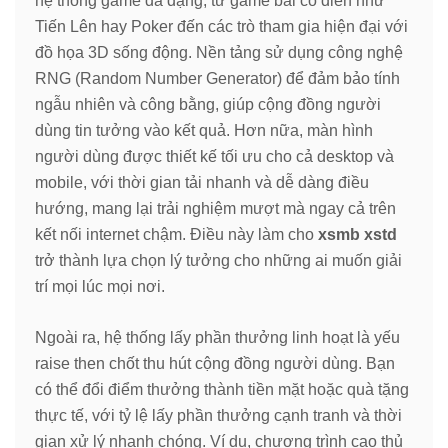
hệ thống game đa dạng, từ game bài cổ điển như
Tiến Lên hay Poker đến các trò tham gia hiện đại với
đồ họa 3D sống động. Nền tảng sử dụng công nghệ
RNG (Random Number Generator) để đảm bảo tính
ngẫu nhiên và công bằng, giúp cộng đồng người
dùng tin tưởng vào kết quả. Hơn nữa, màn hình
người dùng được thiết kế tối ưu cho cả desktop và
mobile, với thời gian tải nhanh và dễ dàng điều
hướng, mang lại trải nghiệm mượt mà ngay cả trên
kết nối internet chậm. Điều này làm cho
xsmb xstd
trở thành lựa chọn lý tưởng cho những ai muốn giải
trí mọi lúc mọi nơi.
Ngoài ra, hệ thống lấy phần thưởng linh hoạt là yếu
raise then chốt thu hút cộng đồng người dùng. Bạn
có thể đổi điểm thưởng thành tiền mặt hoặc quà tặng
thực tế, với tỷ lệ lấy phần thưởng cạnh tranh và thời
gian xử lý nhanh chóng. Ví dụ, chương trình cao thủ