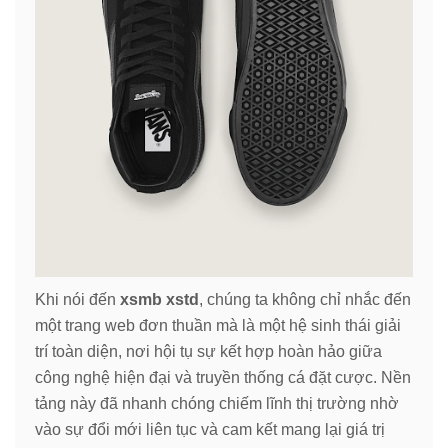
Khi nói đến
xsmb xstd
, chúng ta không chỉ nhắc đến
một trang web đơn thuần mà là một hệ sinh thái giải
trí toàn diện, nơi hội tụ sự kết hợp hoàn hảo giữa
công nghệ hiện đại và truyền thống cá đặt cược. Nền
tảng này đã nhanh chóng chiếm lĩnh thị trường nhờ
vào sự đổi mới liên tục và cam kết mang lại giá trị