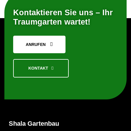
Kontaktieren Sie uns – Ihr
Traumgarten wartet!
ANRUFEN
KONTAKT
Shala
Gartenbau