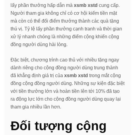
lấy phần thưởng hấp dẫn mà
xsmb xstd
cung cấp.
Người tham gia không chỉ có cơ hội kiếm tiền mặt
mà còn có thể đổi điểm thưởng thành các quà tặng
thú vị. Tỷ lệ lấy phần thưởng cạnh tranh và thời gian
xử lý nhanh chóng là những điểm cộng khiến cộng
đồng người dùng hài lòng.
Đặc biệt, chương trình cao thủ với nhiều tặng ngay
dành riêng cho cộng đồng người dùng trung thành
đã khẳng định giá trị của
xsmb xstd
trong mắt cộng
đồng cộng đồng người dùng. Những sự kiện đặc biệt
với tiền thưởng lớn và hoàn tiền lên tới 10% đã tạo
ra động lực lớn cho cộng đồng người dùng quay lại
tham gia nhiều lần hơn.
Đối tượng cộng