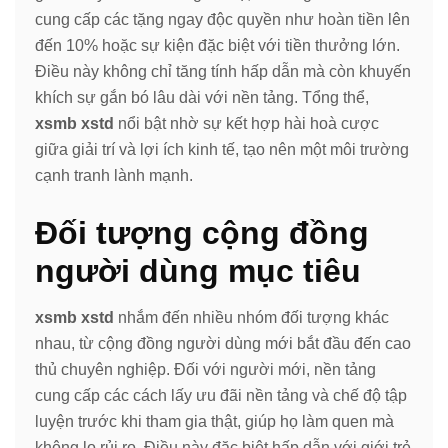
cung cấp các tặng ngay độc quyền như hoàn tiền lên
đến 10% hoặc sự kiện đặc biệt với tiền thưởng lớn.
Điều này không chỉ tăng tính hấp dẫn mà còn khuyến
khích sự gắn bó lâu dài với nền tảng. Tổng thể,
xsmb xstd
nổi bật nhờ sự kết hợp hài hoà cược
giữa giải trí và lợi ích kinh tế, tạo nên một môi trường
cạnh tranh lành mạnh.
Đối tượng cộng đồng
người dùng mục tiêu
xsmb xstd
nhắm đến nhiều nhóm đối tượng khác
nhau, từ cộng đồng người dùng mới bắt đầu đến cao
thủ chuyên nghiệp. Đối với người mới, nền tảng
cung cấp các cách lấy ưu đãi nền tảng và chế độ tập
luyện trước khi tham gia thật, giúp họ làm quen mà
không lo rủi ro. Điều này đặc biệt hấp dẫn với giới trẻ