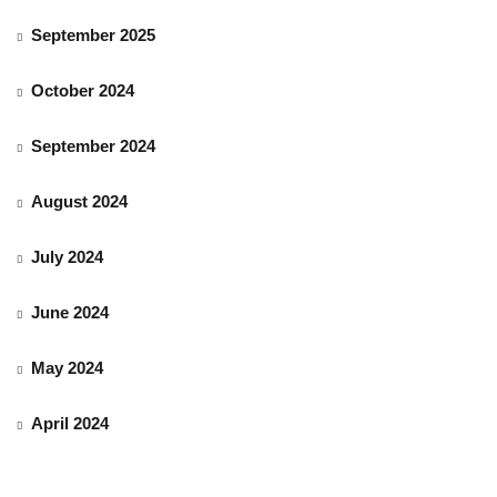
September 2025
October 2024
September 2024
August 2024
July 2024
June 2024
May 2024
April 2024