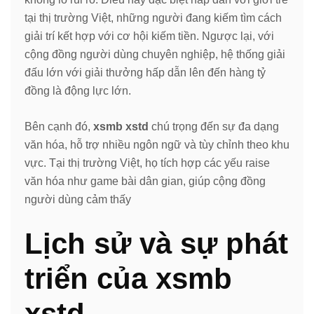
tại thị trường Việt, những người đang kiếm tìm cách
giải trí kết hợp với cơ hội kiếm tiền. Ngược lại, với
cộng đồng người dùng chuyên nghiệp, hệ thống giải
đấu lớn với giải thưởng hấp dẫn lên đến hàng tỷ
đồng là động lực lớn.
Bên cạnh đó,
xsmb xstd
chú trọng đến sự đa dạng
văn hóa, hỗ trợ nhiều ngôn ngữ và tùy chỉnh theo khu
vực. Tại thị trường Việt, họ tích hợp các yếu raise
văn hóa như game bài dân gian, giúp cộng đồng
người dùng cảm thấy
Lịch sử và sự phát
triển của
xsmb
xstd