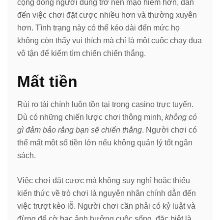
cộng đồng người dùng trở nên mạo hiểm hơn, dẫn
đến việc chơi đặt cược nhiều hơn và thường xuyên
hơn. Tình trạng này có thể kéo dài đến mức họ
không còn thấy vui thích mà chỉ là một cuộc chạy đua
vô tận để kiếm tìm chiến chiến thắng.
Mất tiền
Rủi ro tài chính luôn tồn tại trong casino trực tuyến.
Dù có những chiến lược chơi thông minh,
không có
gì đảm bảo rằng bạn sẽ chiến thắng
. Người chơi có
thể mất một số tiền lớn nếu không quản lý tốt ngân
sách.
Việc chơi đặt cược mà không suy nghĩ hoặc thiếu
kiến thức về trò chơi là nguyên nhân chính dẫn đến
việc trượt kèo lỗ. Người chơi cần phải có kỷ luật và
đừng để cờ bạc ảnh hưởng cuộc sống, đặc biệt là