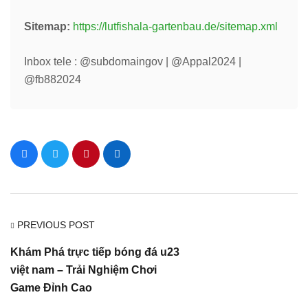
Sitemap:
https://lutfishala-gartenbau.de/sitemap.xml
Inbox tele : @subdomaingov | @Appal2024 |
@fb882024
PREVIOUS POST
Khám Phá trực tiếp bóng đá u23
việt nam – Trải Nghiệm Chơi
Game Đỉnh Cao