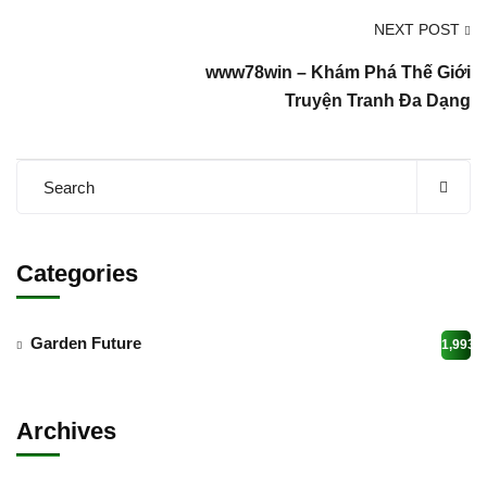
NEXT POST
www78win – Khám Phá Thế Giới
Truyện Tranh Đa Dạng
Categories
Garden Future
1,993
Archives