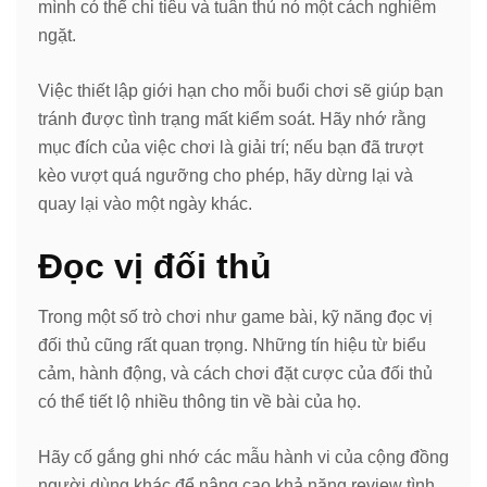
mình có thể chi tiêu và tuân thủ nó một cách nghiêm
ngặt.
Việc thiết lập giới hạn cho mỗi buổi chơi sẽ giúp bạn
tránh được tình trạng mất kiểm soát. Hãy nhớ rằng
mục đích của việc chơi là giải trí; nếu bạn đã trượt
kèo vượt quá ngưỡng cho phép, hãy dừng lại và
quay lại vào một ngày khác.
Đọc vị đối thủ
Trong một số trò chơi như game bài, kỹ năng đọc vị
đối thủ cũng rất quan trọng. Những tín hiệu từ biểu
cảm, hành động, và cách chơi đặt cược của đối thủ
có thể tiết lộ nhiều thông tin về bài của họ.
Hãy cố gắng ghi nhớ các mẫu hành vi của cộng đồng
người dùng khác để nâng cao khả năng review tình