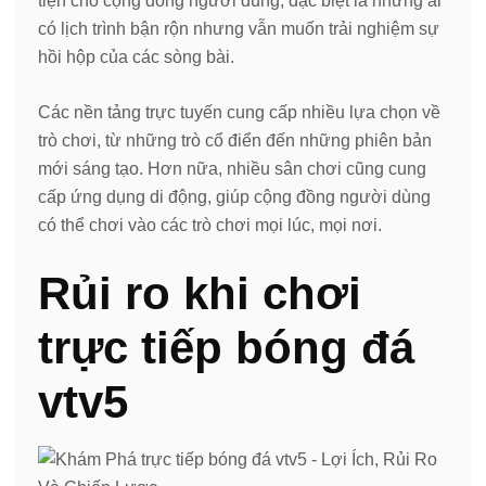
tiện cho cộng đồng người dùng, đặc biệt là những ai
có lịch trình bận rộn nhưng vẫn muốn trải nghiệm sự
hồi hộp của các sòng bài.
Các nền tảng trực tuyến cung cấp nhiều lựa chọn về
trò chơi, từ những trò cổ điển đến những phiên bản
mới sáng tạo. Hơn nữa, nhiều sân chơi cũng cung
cấp ứng dụng di động, giúp cộng đồng người dùng
có thể chơi vào các trò chơi mọi lúc, mọi nơi.
Rủi ro khi chơi
trực tiếp bóng đá
vtv5