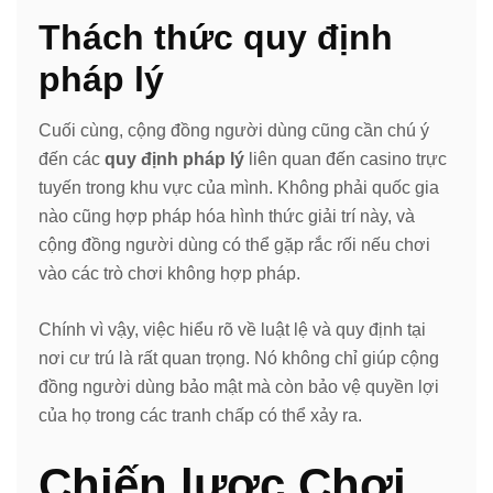
Thách thức quy định
pháp lý
Cuối cùng, cộng đồng người dùng cũng cần chú ý
đến các
quy định pháp lý
liên quan đến casino trực
tuyến trong khu vực của mình. Không phải quốc gia
nào cũng hợp pháp hóa hình thức giải trí này, và
cộng đồng người dùng có thể gặp rắc rối nếu chơi
vào các trò chơi không hợp pháp.
Chính vì vậy, việc hiểu rõ về luật lệ và quy định tại
nơi cư trú là rất quan trọng. Nó không chỉ giúp cộng
đồng người dùng bảo mật mà còn bảo vệ quyền lợi
của họ trong các tranh chấp có thể xảy ra.
Chiến lược Chơi