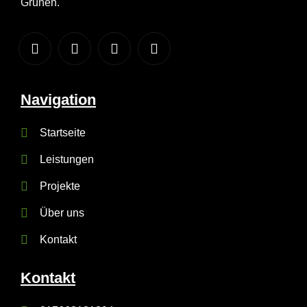
Grünen.
Navigation
Startseite
Leistungen
Projekte
Über uns
Kontakt
Kontakt