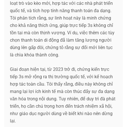
loạt trò vào kèo mới, hợp tác với các nhà phát triển
quốc tế, và tích hợp tính năng thanh toán đa dạng.
Tôi phân tích rằng, sự linh hoạt này là minh chứng
cho khả năng thích ứng, giúp trực tiếp 3s không chỉ
tồn tại mà còn thịnh vượng. Ví dụ, việc thêm các tùy
chọn thanh toán di động đã làm tăng lượng người
dùng lên gấp đôi, chứng tỏ rằng sự đổi mới liên tục
là chìa khóa thành công.
Giai đoạn hiện tại, từ 2023 trở đi, chứng kiến trực
tiếp 3s mở rộng ra thị trường quốc tế, với kế hoạch
hợp tác toàn cầu. Tôi thấy rằng, điều này không chỉ
mang lại lợi ích kinh tế mà còn thúc đẩy sự đa dạng
văn hóa trong nội dung. Tuy nhiên, để duy trì đà phát
triển, họ cần chú trọng hơn đến trách nhiệm xã hội,
như giáo dục người dùng về biết khi nào nên dừng
lại.