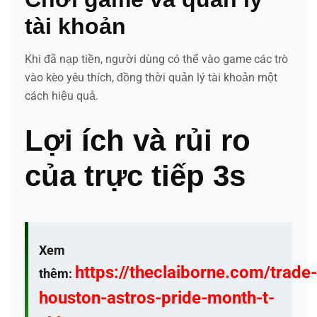
tài khoản
Khi đã nạp tiền, người dùng có thể vào game các trò
vào kèo yêu thích, đồng thời quản lý tài khoản một
cách hiệu quả.
Lợi ích và rủi ro
của trực tiếp 3s
Xem
https://theclaiborne.com/trade-
thêm:
houston-astros-pride-month-t-