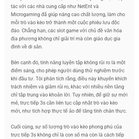
tác với các nhà cung cấp như NetEnt và
Microgaming đã giúp nâng cao chất lượng, làm cho
mỗi trò vào kèo trở thành một cuộc phiêu lưu độc
đáo. Chẳng hạn, các slot game với chủ đề văn hóa
địa phương không chỉ giải trí mà còn giáo dục gia
đình về di sản.
Bên cạnh đó, tính năng luyện tập không rủi ro là một
điểm sáng, cho phép người dùng thử nghiệm trước
khi đầu tư. Tôi phân tích rằng, điều này khuyến khích
trách nhiệm và giảm rủi ro, khác với nhiều nền tảng
chỉ tập trung vào khoản lời. Tuy nhiên, để giữ sự mới
mẻ, trực tiếp 3s cần liên tục cập nhật trò vào kèo
mới, như tích hợp thực tế ảo để tăng tính chân thực.
Cuối cùng, sự số lượng trò vào kèo phong phú của
trực tiếp 3s không chỉ là con số mà còn là cách tiếp