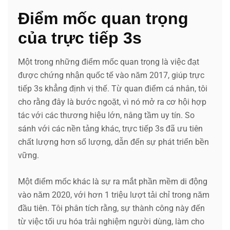
Điểm mốc quan trọng
của trực tiếp 3s
Một trong những điểm mốc quan trọng là việc đạt
được chứng nhận quốc tế vào năm 2017, giúp trực
tiếp 3s khẳng định vị thế. Từ quan điểm cá nhân, tôi
cho rằng đây là bước ngoặt, vì nó mở ra cơ hội hợp
tác với các thương hiệu lớn, nâng tầm uy tín. So
sánh với các nền tảng khác, trực tiếp 3s đã ưu tiên
chất lượng hơn số lượng, dẫn đến sự phát triển bền
vững.
Một điểm mốc khác là sự ra mắt phần mềm di động
vào năm 2020, với hơn 1 triệu lượt tải chỉ trong năm
đầu tiên. Tôi phân tích rằng, sự thành công này đến
từ việc tối ưu hóa trải nghiệm người dùng, làm cho