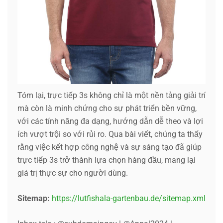
Tóm lại, trực tiếp 3s không chỉ là một nền tảng giải trí
mà còn là minh chứng cho sự phát triển bền vững,
với các tính năng đa dạng, hướng dẫn dễ theo và lợi
ích vượt trội so với rủi ro. Qua bài viết, chúng ta thấy
rằng việc kết hợp công nghệ và sự sáng tạo đã giúp
trực tiếp 3s trở thành lựa chọn hàng đầu, mang lại
giá trị thực sự cho người dùng.
Sitemap:
https://lutfishala-gartenbau.de/sitemap.xml