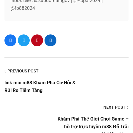
Inbox tele : @subdomaingov | @Appal2024 |
@fb882024
PREVIOUS POST
link moi m88 Khám Phá Cơ Hội &
Rủi Ro Tiềm Tàng
NEXT POST
Khám Phá Thế Giới Chơi Game –
hỗ trợ trực tuyến m88 Để Trải