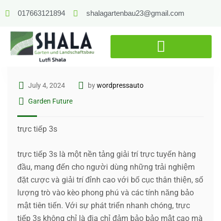
017663121894
shalagartenbau23@gmail.com
July 4, 2024
by
wordpressauto
Garden Future
trực tiếp 3s
trực tiếp 3s là một nền tảng giải trí trực tuyến hàng
đầu, mang đến cho người dùng những trải nghiệm
đặt cược và giải trí đỉnh cao với bố cục thân thiện, số
lượng trò vào kèo phong phú và các tính năng bảo
mật tiên tiến. Với sự phát triển nhanh chóng, trực
tiếp 3s không chỉ là địa chỉ đảm bảo bảo mật cao mà