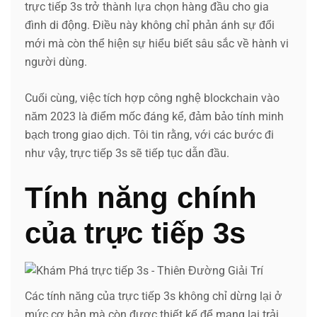
trực tiếp 3s trở thành lựa chọn hàng đầu cho gia
đình di động. Điều này không chỉ phản ánh sự đổi
mới mà còn thể hiện sự hiểu biết sâu sắc về hành vi
người dùng.
Cuối cùng, việc tích hợp công nghệ blockchain vào
năm 2023 là điểm mốc đáng kể, đảm bảo tính minh
bạch trong giao dịch. Tôi tin rằng, với các bước đi
như vậy, trực tiếp 3s sẽ tiếp tục dẫn đầu.
Tính năng chính
của trực tiếp 3s
Các tính năng của trực tiếp 3s không chỉ dừng lại ở
mức cơ bản mà còn được thiết kế để mang lại trải