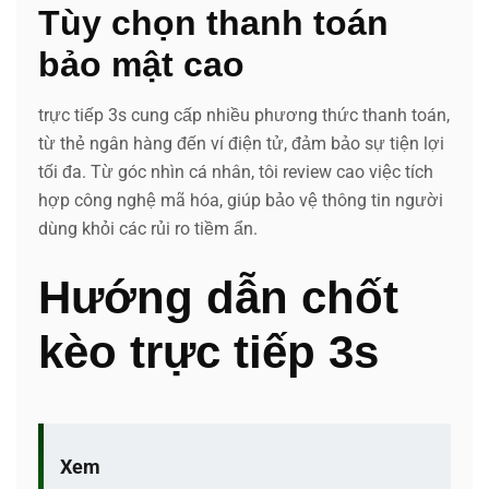
Tùy chọn thanh toán
bảo mật cao
trực tiếp 3s cung cấp nhiều phương thức thanh toán,
từ thẻ ngân hàng đến ví điện tử, đảm bảo sự tiện lợi
tối đa. Từ góc nhìn cá nhân, tôi review cao việc tích
hợp công nghệ mã hóa, giúp bảo vệ thông tin người
dùng khỏi các rủi ro tiềm ẩn.
Hướng dẫn chốt
kèo trực tiếp 3s
Xem