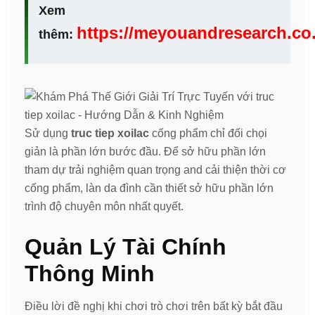
Xem
https://meyouandresearch.co
thêm:
Sử dụng
truc tiep xoilac
cống phẩm chỉ đối chọi
giản là phần lớn bước đầu. Để sở hữu phần lớn
tham dự trải nghiệm quan trọng and cải thiện thời cơ
cống phẩm, làn da đình cần thiết sở hữu phần lớn
trình độ chuyên môn nhất quyết.
Quản Lý Tài Chính
Thông Minh
Điều lời đề nghị khi chơi trò chơi trên bất kỳ bắt đầu