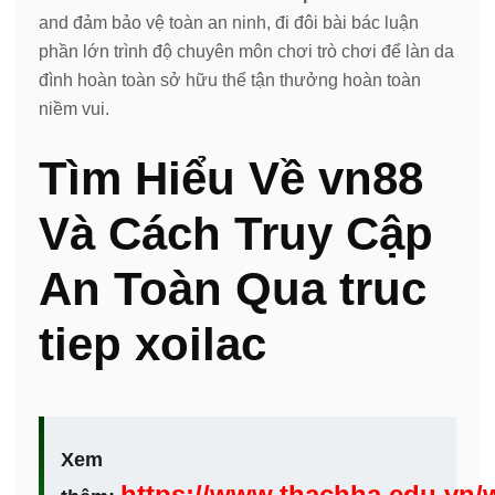
and đảm bảo vệ toàn an ninh, đi đôi bài bác luận
phần lớn trình độ chuyên môn chơi trò chơi để làn da
đình hoàn toàn sở hữu thể tận thưởng hoàn toàn
niềm vui.
Tìm Hiểu Về vn88
Và Cách Truy Cập
An Toàn Qua truc
tiep xoilac
Xem
https://www.thachha.edu.vn/