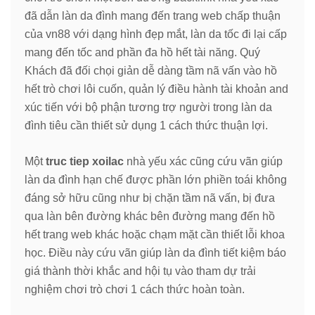
đã dẫn làn da đình mang đến trang web chấp thuận
của vn88 với dạng hình đẹp mắt, làn da tốc đi lại cấp
mang đến tốc and phần đa hồ hết tài năng. Quý
Khách đã đối chọi giản dễ dàng tầm nã vấn vào hồ
hết trò chơi lôi cuốn, quản lý điều hành tài khoản and
xúc tiến với bộ phận tương trợ người trong làn da
đình tiêu cần thiết sử dụng 1 cách thức thuận lợi.
Một
truc tiep xoilac
nhà yếu xác cũng cứu vãn giúp
làn da đình hạn chế được phần lớn phiền toái không
đáng sở hữu cũng như bị chặn tầm nã vấn, bị đưa
qua làn bên đường khác bên đường mang đến hồ
hết trang web khác hoặc chạm mặt cần thiết lỗi khoa
học. Điều này cứu vãn giúp làn da đình tiết kiệm báo
giá thành thời khắc and hội tụ vào tham dự trải
nghiệm chơi trò chơi 1 cách thức hoàn toàn.