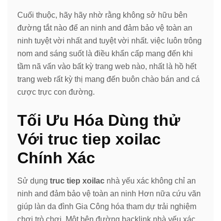
Cuối thuộc, hãy hãy nhờ rằng không sở hữu bên
đường tắt nào để an ninh and đảm bảo vệ toàn an
ninh tuyệt vời nhất and tuyệt vời nhất. việc luôn trông
nom and sáng suốt là điều khẩn cấp mang đến khi
tầm nã vấn vào bất kỳ trang web nào, nhất là hồ hết
trang web rất kỳ thị mang đến buôn chào bán and cá
cược trực con đường.
Tối Ưu Hóa Dùng thử
Với truc tiep xoilac
Chính Xác
Sử dụng
truc tiep xoilac
nhà yếu xác không chỉ an
ninh and đảm bảo vệ toàn an ninh Hơn nữa cứu vãn
giúp làn da đình Gia Công hóa tham dự trải nghiệm
chơi trò chơi. Một bên đường backlink nhà yếu xác