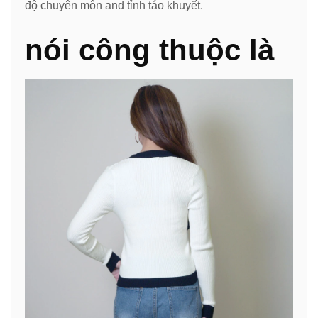
độ chuyên môn and tỉnh táo khuyết.
nói công thuộc là