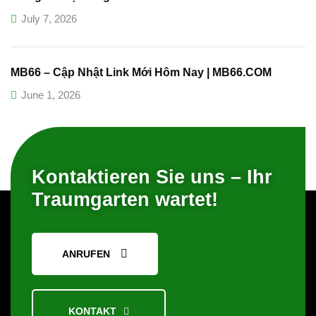
July 7, 2026
MB66 – Cập Nhật Link Mới Hôm Nay | MB66.COM
June 1, 2026
Kontaktieren Sie uns – Ihr
Traumgarten wartet!
ANRUFEN
KONTAKT