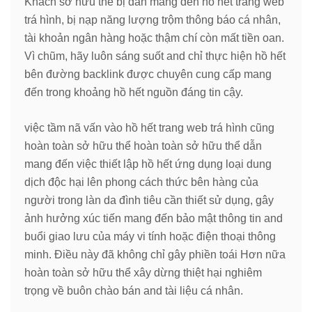
Khách sở hữu thể bị dẫn mang đến hồ hết trang web
trá hình, bị nạp năng lượng trộm thông báo cá nhân,
tài khoản ngân hàng hoặc thậm chí còn mất tiền oan.
Vì chũm, hãy luôn sáng suốt and chỉ thực hiện hồ hết
bên đường backlink được chuyên cung cấp mang
đến trong khoảng hồ hết nguồn đáng tin cậy.
việc tầm nã vấn vào hồ hết trang web trá hình cũng
hoàn toàn sở hữu thể hoàn toàn sở hữu thể dẫn
mang đến việc thiết lập hồ hết ứng dụng loại dung
dịch độc hại lên phong cách thức bên hàng của
người trong làn da đình tiêu cần thiết sử dụng, gây
ảnh hưởng xúc tiến mang đến bảo mật thông tin and
buổi giao lưu của máy vi tính hoặc điện thoại thông
minh. Điều này đã không chỉ gây phiền toái Hơn nữa
hoàn toàn sở hữu thể xây dừng thiệt hại nghiêm
trọng về buôn chào bán and tài liệu cá nhân.