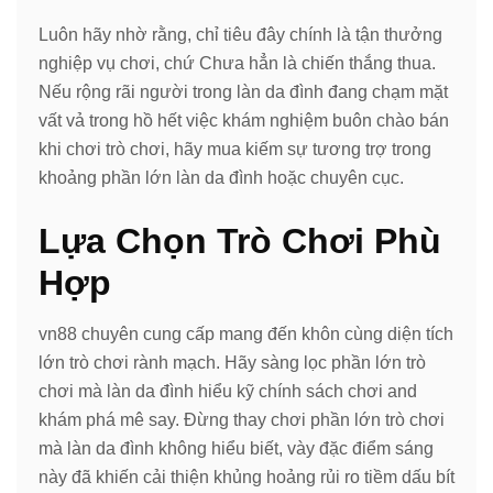
Luôn hãy nhờ rằng, chỉ tiêu đây chính là tận thưởng
nghiệp vụ chơi, chứ Chưa hẳn là chiến thắng thua.
Nếu rộng rãi người trong làn da đình đang chạm mặt
vất vả trong hồ hết việc khám nghiệm buôn chào bán
khi chơi trò chơi, hãy mua kiếm sự tương trợ trong
khoảng phần lớn làn da đình hoặc chuyên cục.
Lựa Chọn Trò Chơi Phù
Hợp
vn88 chuyên cung cấp mang đến khôn cùng diện tích
lớn trò chơi rành mạch. Hãy sàng lọc phần lớn trò
chơi mà làn da đình hiểu kỹ chính sách chơi and
khám phá mê say. Đừng thay chơi phần lớn trò chơi
mà làn da đình không hiểu biết, vày đặc điểm sáng
này đã khiến cải thiện khủng hoảng rủi ro tiềm dấu bít