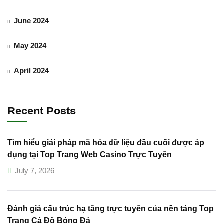
June 2024
May 2024
April 2024
Recent Posts
Tìm hiểu giải pháp mã hóa dữ liệu đầu cuối được áp
dụng tại Top Trang Web Casino Trực Tuyến
July 7, 2026
Đánh giá cấu trúc hạ tầng trực tuyến của nền tảng Top
Trang Cá Độ Bóng Đá