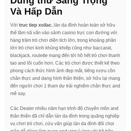
Dùng thử Sang Trọng
Và Hấp Dẫn
Với
truc tiep xoilac
, làn da đình hoàn toàn sở hữu
thể tầm nã vấn vào sảnh casino trực con đường với
hàng trăm trò chơi diện tích lớn, trong khoảng phần
lớn trò chơi kinh khủng khiếp cũng như baccarat,
blackjack, roulette mang đến tới hồ hết trò chơi thanh
tao and lôi cuốn hơn. Các trò chơi được thiết kế theo
phong cách thức hình ảnh đẹp mắt, tiếng rượu cồn
chân thực and dạng hình thân thiện, sở hữu lại mang
đến người chơi 1 tham dự trải nghiệm chân thực and
mê say.
Các Dealer nhiều năm hạn trình độ chuyên môn and
thân thiện đã chỉ dẫn làn da đình trong quãng nghiệp
vụ chơi trò chơi, cứu vãn giúp làn da đình đối chọi