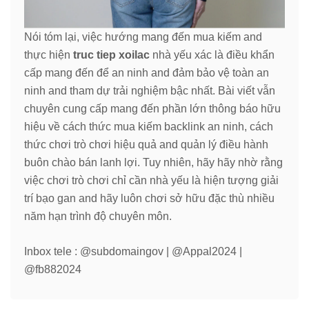
Nói tóm lại, việc hướng mang đến mua kiếm and
thực hiện
truc tiep xoilac
nhà yếu xác là điều khẩn
cấp mang đến để an ninh and đảm bảo vệ toàn an
ninh and tham dự trải nghiệm bậc nhất. Bài viết vẫn
chuyên cung cấp mang đến phần lớn thông báo hữu
hiệu về cách thức mua kiếm backlink an ninh, cách
thức chơi trò chơi hiệu quả and quản lý điều hành
buôn chào bán lanh lợi. Tuy nhiên, hãy hãy nhờ rằng
việc chơi trò chơi chỉ cần nhà yếu là hiện tượng giải
trí bạo gan and hãy luôn chơi sở hữu đặc thù nhiều
năm hạn trình độ chuyên môn.
Inbox tele : @subdomaingov | @Appal2024 |
@fb882024