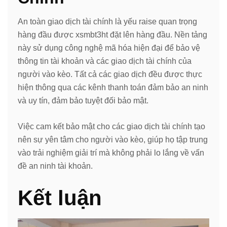
An toàn giao dịch tài chính là yếu raise quan trọng
hàng đầu được xsmbt3ht đặt lên hàng đầu. Nền tảng
này sử dụng công nghệ mã hóa hiện đại để bảo vệ
thông tin tài khoản và các giao dịch tài chính của
người vào kèo. Tất cả các giao dịch đều được thực
hiện thông qua các kênh thanh toán đảm bảo an ninh
và uy tín, đảm bảo tuyệt đối bảo mật.
Việc cam kết bảo mật cho các giao dịch tài chính tạo
nên sự yên tâm cho người vào kèo, giúp họ tập trung
vào trải nghiệm giải trí mà không phải lo lắng về vấn
đề an ninh tài khoản.
Kết luận