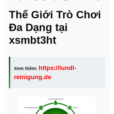
Thế Giới Trò Chơi
Đa Dạng tại
xsmbt3ht
https://lundl-
Xem thêm:
reinigung.de