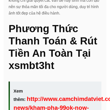
không chỉ giải quyết các vấn đề nảy sinh mà còn tạo
nên sự thỏa mãn tối đa cho người dùng, duy trì hình
ảnh tốt đẹp của hệ điều hành.
Phương Thức
Thanh Toán & Rút
Tiền An Toàn Tại
xsmbt3ht
Xem
http://www.camchimdatviet.
thêm:
news/kham-pha-99ok-now-