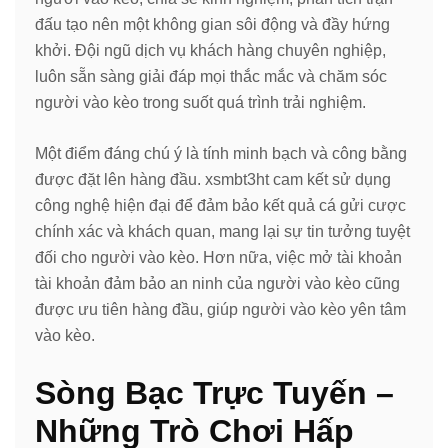
đấu tạo nên một không gian sôi động và đầy hứng
khởi. Đội ngũ dịch vụ khách hàng chuyên nghiệp,
luôn sẵn sàng giải đáp mọi thắc mắc và chăm sóc
người vào kèo trong suốt quá trình trải nghiệm.
Một điểm đáng chú ý là tính minh bạch và công bằng
được đặt lên hàng đầu. xsmbt3ht cam kết sử dụng
công nghệ hiện đại để đảm bảo kết quả cá gửi cược
chính xác và khách quan, mang lại sự tin tưởng tuyệt
đối cho người vào kèo. Hơn nữa, việc mở tài khoản
tài khoản đảm bảo an ninh của người vào kèo cũng
được ưu tiên hàng đầu, giúp người vào kèo yên tâm
vào kèo.
Sòng Bạc Trực Tuyến –
Những Trò Chơi Hấp