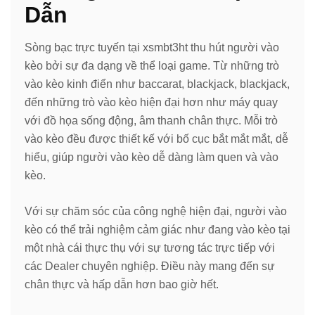
Dẫn
Sòng bạc trực tuyến tại xsmbt3ht thu hút người vào
kèo bởi sự đa dạng về thể loại game. Từ những trò
vào kèo kinh điển như baccarat, blackjack, blackjack,
đến những trò vào kèo hiện đại hơn như máy quay
với đồ họa sống động, âm thanh chân thực. Mỗi trò
vào kèo đều được thiết kế với bố cục bắt mắt mắt, dễ
hiểu, giúp người vào kèo dễ dàng làm quen và vào
kèo.
Với sự chăm sóc của công nghệ hiện đại, người vào
kèo có thể trải nghiệm cảm giác như đang vào kèo tại
một nhà cái thực thụ với sự tương tác trực tiếp với
các Dealer chuyên nghiệp. Điều này mang đến sự
chân thực và hấp dẫn hơn bao giờ hết.