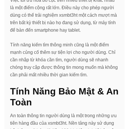
Việc tối ưu hóa bố cục trên nhiều thiết bị khác nhau
là một điểm cộng rất lớn. Điều này cho phép người
dùng có thể trải nghiệm xsmbt3ht một cách mượt mà
trên bất kỳ thiết bị nào họ đang sử dụng, từ máy tính
để bàn đến smartphone hay tablet.
Tính năng kiếm tìm thông minh cũng là một điểm
mạnh củng cố thêm sự tiện lợi cho người dùng. Chỉ
cần nhập từ khóa cần tìm, người dùng sẽ nhanh
chóng truy cập được thông tin mong muốn mà không
cần phải mất nhiều thời gian kiếm tìm.
Tính Năng Bảo Mật & An
Toàn
An toàn thông tin người dùng là một trong những ưu
tiên hàng đầu của xsmbt3ht. Nền tảng này sử dụng