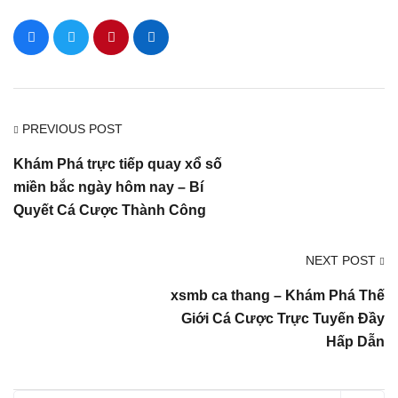
PREVIOUS POST
Khám Phá trực tiếp quay xổ số
miền bắc ngày hôm nay – Bí
Quyết Cá Cược Thành Công
NEXT POST
xsmb ca thang – Khám Phá Thế
Giới Cá Cược Trực Tuyến Đầy
Hấp Dẫn