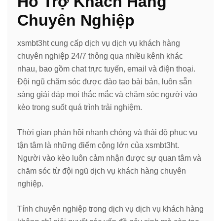
Hỗ Trợ Khách Hàng
Chuyên Nghiệp
xsmbt3ht cung cấp dịch vụ dịch vụ khách hàng
chuyên nghiệp 24/7 thông qua nhiều kênh khác
nhau, bao gồm chat trực tuyến, email và điện thoại.
Đội ngũ chăm sóc được đào tạo bài bản, luôn sẵn
sàng giải đáp mọi thắc mắc và chăm sóc người vào
kèo trong suốt quá trình trải nghiệm.
Thời gian phản hồi nhanh chóng và thái độ phục vụ
tận tâm là những điểm cộng lớn của xsmbt3ht.
Người vào kèo luôn cảm nhận được sự quan tâm và
chăm sóc từ đội ngũ dịch vụ khách hàng chuyên
nghiệp.
Tính chuyên nghiệp trong dịch vụ dịch vụ khách hàng