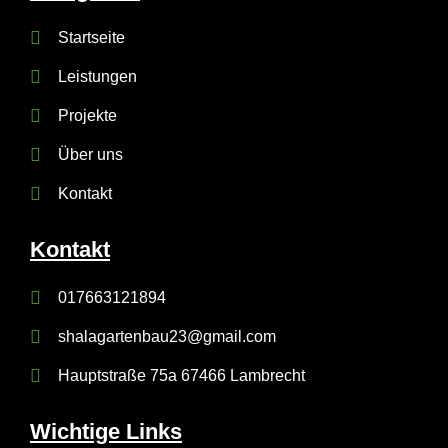
Startseite
Leistungen
Projekte
Über uns
Kontakt
Kontakt
017663121894
shalagartenbau23@gmail.com
Hauptstraße 75a 67466 Lambrecht
Wichtige Links