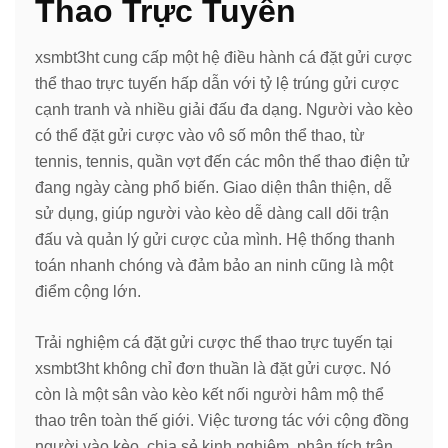
Thao Trực Tuyến
xsmbt3ht cung cấp một hệ điều hành cá đặt gửi cược
thể thao trực tuyến hấp dẫn với tỷ lệ trúng gửi cược
cạnh tranh và nhiều giải đấu đa dạng. Người vào kèo
có thể đặt gửi cược vào vô số môn thể thao, từ
tennis, tennis, quần vợt đến các môn thể thao điện tử
đang ngày càng phổ biến. Giao diện thân thiện, dễ
sử dụng, giúp người vào kèo dễ dàng call dõi trận
đấu và quản lý gửi cược của mình. Hệ thống thanh
toán nhanh chóng và đảm bảo an ninh cũng là một
điểm cộng lớn.
Trải nghiệm cá đặt gửi cược thể thao trực tuyến tại
xsmbt3ht không chỉ đơn thuần là đặt gửi cược. Nó
còn là một sân vào kèo kết nối người hâm mộ thể
thao trên toàn thế giới. Việc tương tác với cộng đồng
người vào kèo, chia sẻ kinh nghiệm, phân tích trận