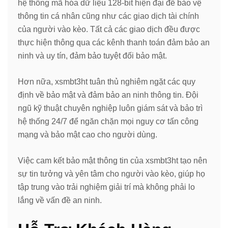
hệ thống mã hóa dữ liệu 128-bit hiện đại để bảo vệ
thông tin cá nhân cũng như các giao dịch tài chính
của người vào kèo. Tất cả các giao dịch đều được
thực hiện thông qua các kênh thanh toán đảm bảo an
ninh và uy tín, đảm bảo tuyệt đối bảo mật.
Hơn nữa, xsmbt3ht tuân thủ nghiêm ngặt các quy
định về bảo mật và đảm bảo an ninh thông tin. Đội
ngũ kỹ thuật chuyên nghiệp luôn giám sát và bảo trì
hệ thống 24/7 để ngăn chặn mọi nguy cơ tấn công
mạng và bảo mật cao cho người dùng.
Việc cam kết bảo mật thông tin của xsmbt3ht tạo nên
sự tin tưởng và yên tâm cho người vào kèo, giúp họ
tập trung vào trải nghiệm giải trí mà không phải lo
lắng về vấn đề an ninh.