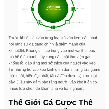
Trước khi đi sâu vào từng loại trò vào kèo, cần phải
nói rằng sự đa dạng chính là điểm mạnh của
xsmbt3ht. Không chỉ tập trung vào một vài thể loại,
mà hệ điều hành này cung cấp một thư viện game
khổng lồ, đáp ứng mọi sở thích của người vào kèo.
Từ những trò vào kèo kinh điển đến những tựa game
mới nhất, hiện đại nhất, tất cả đều được tập hợp tại
đây. Điều này đảm bảo rằng người vào kèo luôn có
nhiều lựa chọn để khám phá và trải nghiệm.
Thế Giới Cá Cược Thể