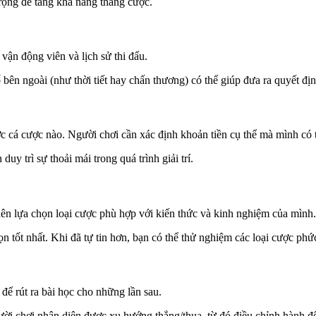
trọng để tăng khả năng thắng cược.
vận động viên và lịch sử thi đấu.
ố bên ngoài (như thời tiết hay chấn thương) có thể giúp đưa ra quyết đị
ợc cá cược nào. Người chơi cần xác định khoản tiền cụ thể mà mình có t
uy trì sự thoải mái trong quá trình giải trí.
nên lựa chọn loại cược phù hợp với kiến thức và kinh nghiệm của mình.
ọn tốt nhất. Khi đã tự tin hơn, bạn có thể thử nghiệm các loại cược phức
 để rút ra bài học cho những lần sau.
ười chơi nhận diện được xu hướng thắng/thua, từ đó điều chỉnh hành độ