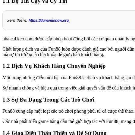
1.1 Độ Tin Cậy và Uy Tín
xem thêm:
https://dunamisnow.org
nha cai keo com được cấp phép hoạt động bởi các cơ quan quản lý ng
Chất lượng dịch vụ của Fun88 luôn được đánh giá cao bởi người dùn
mà sự tin tưởng là chìa khóa để giữ chân khách hàng.
1.2 Dịch Vụ Khách Hàng Chuyên Nghiệp
Một trong những điểm nổi bật của Fun88 là dịch vụ khách hàng tận tìn
Sự nhanh chóng và hiệu quả trong việc giải quyết vấn đề của khách 
1.3 Sự Đa Dạng Trong Các Trò Chơi
Fun88 cung cấp một loạt các trò chơi phong phú, từ cá cược thể thao,
Các nhà phát triển game hàng đầu thế giới hợp tác với Fun88, mang 
1.4 Giao Diện Thân Thiện và Dễ Sử Dụng