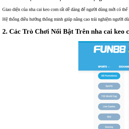
Giao diện của nha cai keo com rất dễ dàng để người dùng mới có thể 
Hệ thống điều hướng thông minh giúp nâng cao trải nghiệm người dùng
2. Các Trò Chơi Nổi Bật Trên nha cai keo