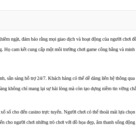
hiêm ngặt, đảm bảo rằng mọi giao dịch và hoạt động của người chơi đ
g. Họ cam kết cung cấp một môi trường chơi game công bằng và minh b
h, sẵn sàng hỗ trợ 24/7. Khách hàng có thể dễ dàng liên hệ thông qua 
hàng không chỉ mang lại sự hài lòng mà còn tạo dựng niềm tin vững ch
 xổ số cho đến casino trực tuyến. Người chơi có thể thoải mái lựa chọn
đến cho người chơi những trò chơi với đồ họa đẹp, âm thanh sống động 