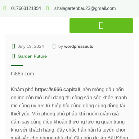
017663121894
shalagartenbau23@gmail.com
July 19, 2024
by
wordpressauto
Garden Future
hi88n com
Khám phá
https://s666.capital/
, nền móng đầu bốn
online còn mới nổi đang thi công săn sóc khỏe mạnh
mẽ cùng uy lực từ hiệp hội cùng đồng cùng đồng tài
thiết yếu. Với phong phú pháp khí nuốm giảm giá
đắm say cùng điều khoản thương lượng quan trung
khu với khách hàng, đây chắc hẳn hẳn là tuyển chọn
xuất sắc cho phong phú chủ đầu bốn dự án Bất Động