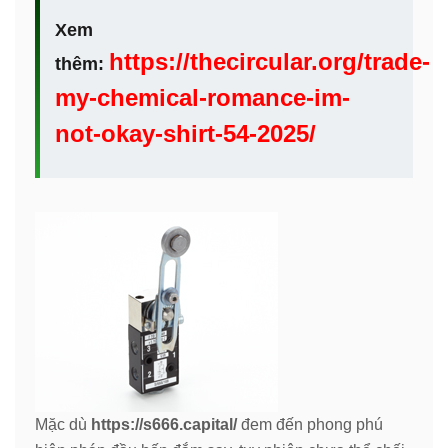
Xem
https://thecircular.org/trade-
thêm:
my-chemical-romance-im-
not-okay-shirt-54-2025/
Mặc dù
https://s666.capital/
đem đến phong phú