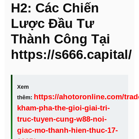
H2: Các Chiến
Lược Đầu Tư
Thành Công Tại
https://s666.capital/
Xem
https://ahotoronline.com/trad
thêm:
kham-pha-the-gioi-giai-tri-
truc-tuyen-cung-w88-noi-
giac-mo-thanh-hien-thuc-17-