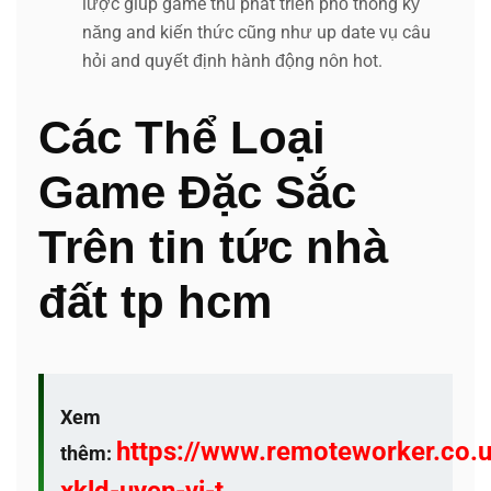
lược giúp game thủ phát triển phổ thông kỹ
năng and kiến thức cũng như up date vụ câu
hỏi and quyết định hành động nôn hot.
Các Thể Loại
Game Đặc Sắc
Trên tin tức nhà
đất tp hcm
Xem
https://www.remoteworker.co.u
thêm:
xkld-uyen-vi-t