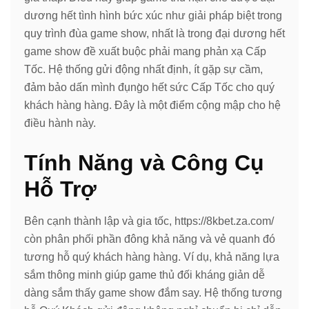
dương hết tình hình bức xúc như giải pháp biệt trong
quy trình đùa game show, nhất là trong đại dương hết
game show đề xuất buộc phải mang phản xạ Cấp
Tốc. Hệ thống gửi động nhất định, ít gặp sự cầm,
đảm bảo dấn mình đụng̀o hết sức Cấp Tốc cho quý
khách hàng hàng. Đây là một điểm cộng mập cho hệ
điều hành này.
Tính Năng và Công Cụ
Hỗ Trợ
Bên cạnh thành lập và gia tốc, https://8kbet.za.com/
còn phân phối phần đông khả năng và vẻ quanh đó
tương hỗ quý khách hàng hàng. Ví dụ, khả năng lựa
sắm thông minh giúp game thủ đối kháng giản dễ
dàng sắm thấy game show đắm say. Hệ thống tương