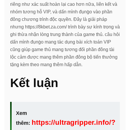
riêng như xác suất hoàn lại cao hơn nữa, liên kết và
nhóm tương hỗ VIP, và dấn mình đụng̀o vào phần
đông chương trình độc quyền. Đây là giải pháp
nhưng https://8kbet.za.com/ trình bày sự kính trọng và
ghi thừa nhận lòng trung thành của game thủ. câu hỏi
dấn mình đụng̀o mang tác dụng bài xích toán VIP
cũng giúp game thủ mang tương đối phần đông tài
lộc cảm được mang thêm phần đông bộ tiến thưởng
tặng kèm theo mang thêm hấp dẫn.
Kết luận
Xem
https://ultragripper.info/?
thêm: