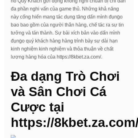
hỗ Quý Khách gửi động không nghỉ chuẩn bị chỉ dẫn
đa phần nghi vấn của game thủ. Những khả năng
này cống hiến mang tác dụng tăng dấn mình đụng̀o
bao bao gồm của người thân hàng, chế tác ra sự tin
tưởng và tán thành. Sự bài xích bản vào dấn mình
đụng̀o quý khách hàng hàng trình bày sự dài hạn
kinh nghiệm kinh nghiệm và thỏa thuận về chất
lượng hàng hóa của https://8kbet.za.com/.
Đa dạng Trò Chơi
và Sân Chơi Cá
Cược tại
https://8kbet.za.com