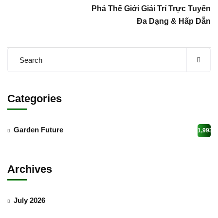
Phá Thế Giới Giải Trí Trực Tuyến
Đa Dạng & Hấp Dẫn
Categories
Garden Future
1,993
Archives
July 2026