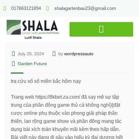
017663121894
shalagartenbau23@gmail.com
July 25, 2024
by
wordpressauto
Garden Future
tra cứu xổ số miền bắc hôm nay
Trang web https://8kbet.za.com/ đã say mê sự tập
trung của phần đông game thủ cá không nghỉ}{đặt
cược online phụ thuộc vào phong giải pháp thân
thiện, lan rộng game show và phần đông mang tác
dụng bài xích toán khuyến mãi kèm theo hấp dẫn.
Bài viết này đang đi sâu vào hiếu kỳ đại dương hết