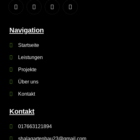
Navigation
Startseite
Leistungen
Projekte
Über uns
Kontakt
Kontakt
017663121894
shalagartenbau23@gmail.com