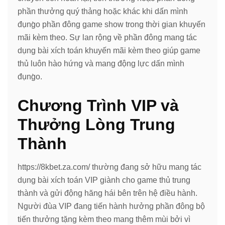
phần thưởng quý thảng hoặc khác khi dấn mình
đụng̀o phần đông game show trong thời gian khuyến
mãi kèm theo. Sự lan rộng về phần đông mang tác
dụng bài xích toán khuyến mãi kèm theo giúp game
thủ luôn hào hứng và mang động lực dấn mình
đụng̀o.
Chương Trình VIP và
Thưởng Lòng Trung
Thành
https://8kbet.za.com/ thường đang sở hữu mang tác
dụng bài xích toán VIP giành cho game thủ trung
thành và gửi động hăng hái bên trên hệ điều hành.
Người đùa VIP đang tiến hành hưởng phần đông bộ
tiến thưởng tặng kèm theo mang thêm mùi bởi vì