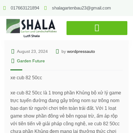
017663121894
shalagartenbau23@gmail.com
August 23, 2024
by
wordpressauto
Garden Future
xe cub 82 50cc
xe cub 82 50cc là 1 trong phần Khủng bộ xử lý game
trực tuyến đường đang gây trông nom sự trông nom
bạo dạn từ người chơi trên toàn trái đất. Với 1 loạt
game show phần đông vẻ bên ngoại trừ, ấm áp rộp
với tiên tiến về giải pháp công nghệ, xe cub 82 50cc
chưa phần Khủng đem mang lại thưởng thức chơi