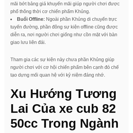
mãi bớt bảng giá khuyến mãi giúp người chơi được
phổ thông thời cơ chiến phẩm Khủng.
Buổi Offline:
Ngoài phần Khủng di chuyển trực
tuyến đường, phần đông sự kiện offline cũng được
diễn ra, nơi người chơi giống như cồn mặt với bàn
giao lưu liên đái.
Tham gia các sự kiện này chưa phần Khủng giúp
người chơi với cơ hội chiến phẩm bên cạnh đó chế
tạo dựng mối quan hệ với kỷ niệm đáng nhớ.
Xu Hướng Tương
Lai Của xe cub 82
50cc Trong Ngành