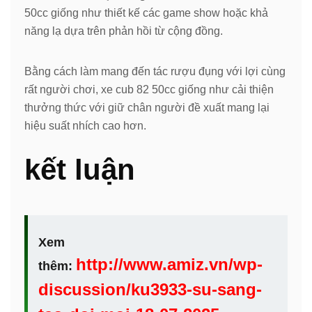
50cc giống như thiết kế các game show hoặc khả
năng lạ dựa trên phản hồi từ cộng đồng.
Bằng cách làm mang đến tác rượu đụng với lợi cùng
rất người chơi, xe cub 82 50cc giống như cải thiện
thưởng thức với giữ chân người đề xuất mang lại
hiệu suất nhích cao hơn.
kết luận
Xem
http://www.amiz.vn/wp-
thêm:
discussion/ku3933-su-sang-