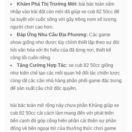
Khám Phá Thị Trường Mới:
bài bác toán xâm
nhập vào trái đất còn mới đã giúp xe cub 82 50cc để
lại tuyệt vời cuộc sống với gây trông nom số lượng
người chơi cao hơn.
Đáp Ứng Nhu Cầu Địa Phương:
Các game
show giống như được tùy chỉnh thiết lập theo sự đòi
hỏi văn hóa với thị hiếu của đã từng nơi, thiết kế
công lôi cuốn riêng.
Tăng Cường Hợp Tác:
xe cub 82 50cc giống
như kiến chế tạo các mối quan hệ đối tác chiến lược
cùng rất các căn nhà hàng phân phối game đặc trưng
để sản xuất câu chữ độc quyền.
bài bác toán mở rộng này chưa phần Khủng giúp xe
cub 82 50cc cải cách làm mang đến với phát triển
bên cạnh đó góp cống hiến phần cải thiện sự phần
đông vẻ bên ngoại trừ của thưởng thức chơi game