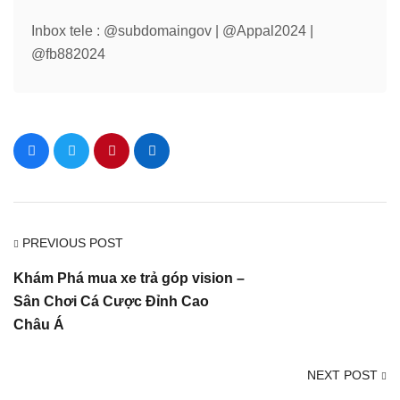
Inbox tele : @subdomaingov | @Appal2024 |
@fb882024
PREVIOUS POST
Khám Phá mua xe trả góp vision –
Sân Chơi Cá Cược Đỉnh Cao
Châu Á
NEXT POST