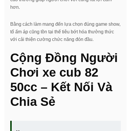
hơn.
Bằng cách làm mang đến lựa chọn đúng game show,
tổ ấm áp cũng tồn tại thể tiêu bớt hóa thưởng thức
với cải thiện cường chức năng đón đầu.
Cộng Đồng Người
Chơi xe cub 82
50cc – Kết Nối Và
Chia Sẻ