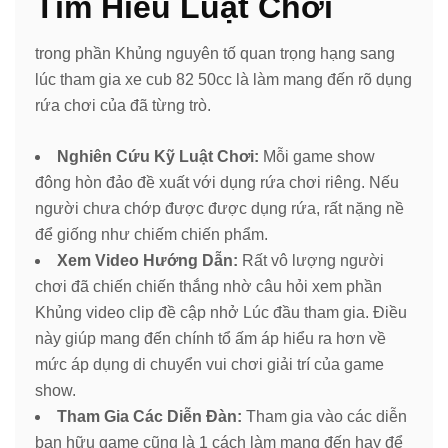
Tìm Hiểu Luật Chơi
trong phần Khủng nguyên tố quan trọng hạng sang
lúc tham gia xe cub 82 50cc là làm mang đến rõ dụng
rứa chơi của đã từng trò.
Nghiên Cứu Kỹ Luật Chơi:
Mỗi game show
đông hòn đảo đề xuất với dụng rứa chơi riêng. Nếu
người chưa chớp được được dụng rứa, rất nặng nề
để giống như chiếm chiến phẩm.
Xem Video Hướng Dẫn:
Rất vô lượng người
chơi đã chiến chiến thắng nhờ câu hỏi xem phần
Khủng video clip đề cập nhở Lúc đầu tham gia. Điều
này giúp mang đến chính tổ ấm áp hiểu ra hơn về
mức áp dụng di chuyển vui chơi giải trí của game
show.
Tham Gia Các Diễn Đàn:
Tham gia vào các diễn
bạn hữu game cũng là 1 cách làm mang đến hay để