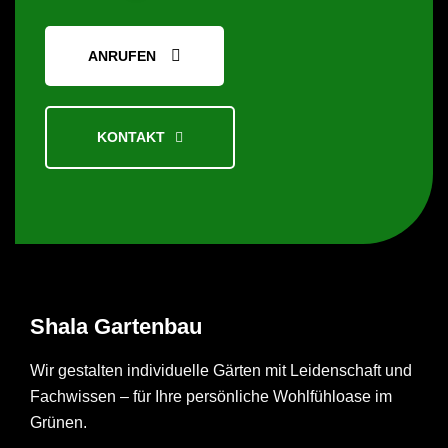
ANRUFEN
KONTAKT
Shala
Gartenbau
Wir gestalten individuelle Gärten mit Leidenschaft und
Fachwissen – für Ihre persönliche Wohlfühloase im
Grünen.