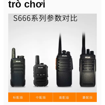
trò chơi