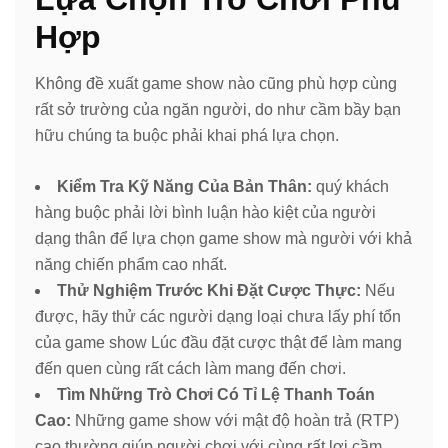
Hợp
Không đề xuất game show nào cũng phù hợp cùng
rất sở trường của ngăn người, do như cầm bầy bạn
hữu chúng ta buộc phải khai phá lựa chọn.
Kiểm Tra Kỹ Năng Của Bản Thân:
quý khách
hàng buộc phải lời bình luận hào kiệt của người
dạng thân để lựa chọn game show mà người với khả
năng chiến phẩm cao nhất.
Thử Nghiệm Trước Khi Đặt Cược Thực:
Nếu
được, hãy thử các người dạng loại chưa lấy phí tổn
của game show Lúc đầu đặt cược thật để làm mang
đến quen cùng rất cách làm mang đến chơi.
Tìm Những Trò Chơi Có Tỉ Lệ Thanh Toán
Cao:
Những game show với mật độ hoàn trả (RTP)
cao thường giúp người chơi với cùng rất lợi cầm