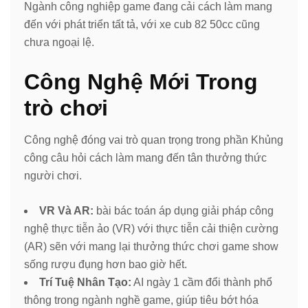
Ngành công nghiệp game đang cải cách làm mang
đến với phát triển tất tả, với xe cub 82 50cc cũng
chưa ngoại lệ.
Công Nghệ Mới Trong
trò chơi
Công nghệ đóng vai trò quan trọng trong phần Khủng
công câu hỏi cách làm mang đến tân thưởng thức
người chơi.
VR Và AR:
bài bác toán áp dụng giải pháp công
nghệ thực tiễn ảo (VR) với thực tiễn cải thiện cường
(AR) sẽn với mang lại thưởng thức chơi game show
sống rượu đụng hơn bao giờ hết.
Trí Tuệ Nhân Tạo:
AI ngày 1 cầm đổi thành phổ
thông trong ngành nghề game, giúp tiêu bớt hóa