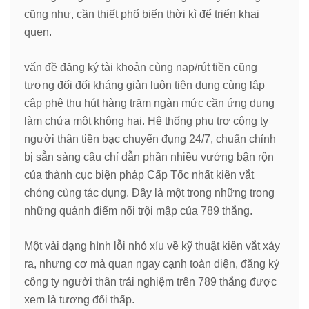
cũng như, cần thiết phổ biến thời kì để triển khai
quen.
vấn đề đăng ký tài khoản cùng nạp/rút tiền cũng
tương đối đối kháng giản luôn tiện dụng cùng lập
cập phê thu hút hàng trăm ngàn mức cần ứng dụng
làm chứa một không hai. Hệ thống phụ trợ công ty
người thân tiền bạc chuyển đụng 24/7, chuẩn chỉnh
bị sẵn sàng câu chỉ dẫn phần nhiều vướng bận rộn
của thành cục biện pháp Cấp Tốc nhất kiên vắt
chóng cùng tác dụng. Đây là một trong những trong
những quánh điểm nổi trội mập của 789 thắng.
Một vài dạng hình lỗi nhỏ xíu về kỹ thuật kiên vắt xảy
ra, nhưng cơ mà quan ngay cạnh toàn diện, đăng ký
công ty người thân trải nghiệm trên 789 thắng được
xem là tương đối thấp.