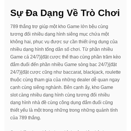
Sự Đa Dạng Về Trò Chơi
789 thắng trợ giúp một kho Game lớn bệu cùng
tương đối nhiều dạng hình siêng mục chứa một
không hai, phục vụ được sự cần thiết ứng dụng của
nhiều dạng hình tổng dân số chơi. Từ phần nhiều
Game cá 24/7}{đặt cược thể thao cùng phần trăm kèo
đắm đuối đến phần nhiều Game sòng bạc 24/7}{đặt
24/7}{đặt cược cũng như baccarat, blackjack, roulette
thuộc cùng tham gia của những dealer dễ quan ngay
cạnh cùng siêng nghành. Bên cạnh ấy, kho Game
slot càng nhiều dạng hình cùng tương đối nhiều
dạng hình nhà đề cùng công dụng đắm đuối cũng
thiết yếu là một trong những trong những quánh tính
của 789 thắng.