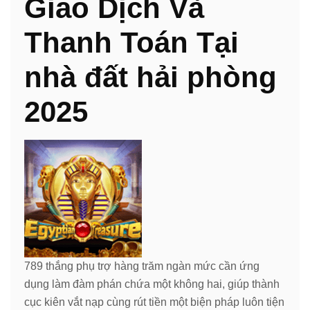
Giao Dịch Và
Thanh Toán Tại
nhà đất hải phòng
2025
789 thắng phụ trợ hàng trăm ngàn mức cần ứng
dụng làm đàm phán chứa một không hai, giúp thành
cục kiên vắt nạp cùng rút tiền một biện pháp luôn tiện