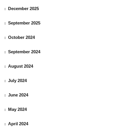
December 2025
September 2025
October 2024
September 2024
August 2024
July 2024
June 2024
May 2024
April 2024