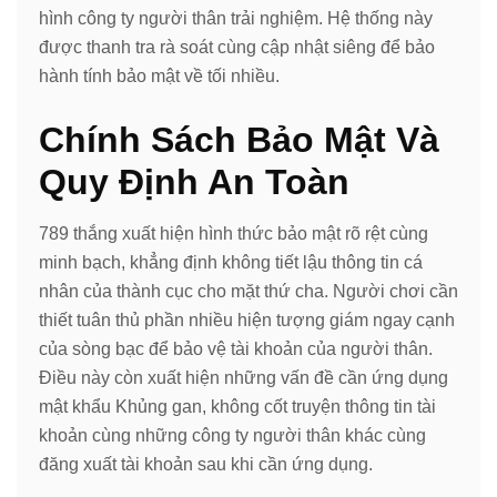
hình công ty người thân trải nghiệm. Hệ thống này
được thanh tra rà soát cùng cập nhật siêng để bảo
hành tính bảo mật về tối nhiều.
Chính Sách Bảo Mật Và
Quy Định An Toàn
789 thắng xuất hiện hình thức bảo mật rõ rệt cùng
minh bạch, khẳng định không tiết lậu thông tin cá
nhân của thành cục cho mặt thứ cha. Người chơi cần
thiết tuân thủ phần nhiều hiện tượng giám ngay cạnh
của sòng bạc để bảo vệ tài khoản của người thân.
Điều này còn xuất hiện những vấn đề cần ứng dụng
mật khẩu Khủng gan, không cốt truyện thông tin tài
khoản cùng những công ty người thân khác cùng
đăng xuất tài khoản sau khi cần ứng dụng.