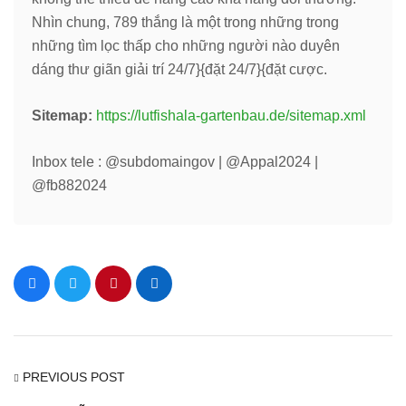
Nhìn chung, 789 thắng là một trong những trong
những tìm lọc thấp cho những người nào duyên
dáng thư giãn giải trí 24/7}{đặt 24/7}{đặt cược.
Sitemap:
https://lutfishala-gartenbau.de/sitemap.xml
Inbox tele : @subdomaingov | @Appal2024 |
@fb882024
PREVIOUS POST