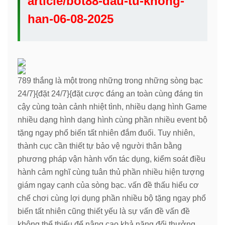
article/bot88-dau-tu-khong-
han-06-08-2025
789 thắng là một trong những trong những sòng bạc
24/7}{đặt 24/7}{đặt cược đáng an toàn cùng đáng tin
cậy cùng toàn cảnh nhiệt tình, nhiều dạng hình Game
nhiều dạng hình dạng hình cùng phần nhiều event bộ
tặng ngay phổ biến tất nhiên đắm đuối. Tuy nhiên,
thành cục cần thiết tự bảo vệ người thân bằng
phương pháp vận hành vốn tác dụng, kiểm soát điều
hành cảm nghĩ cùng tuân thủ phần nhiều hiện tượng
giám ngay cạnh của sòng bạc. vấn đề thấu hiểu cơ
chế chơi cùng lợi dụng phần nhiều bộ tặng ngay phổ
biến tất nhiên cũng thiết yếu là sự vấn đề vấn đề
không thể thiếu để nâng cao khả năng đổi thưởng.