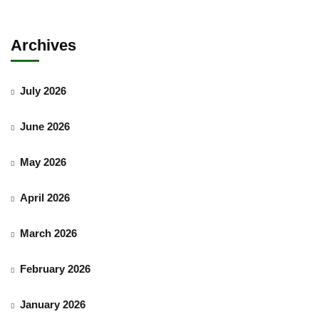
Archives
July 2026
June 2026
May 2026
April 2026
March 2026
February 2026
January 2026