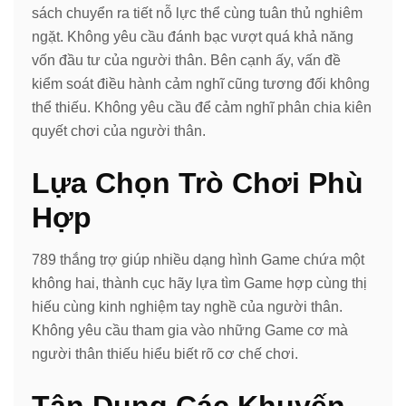
sách chuyển ra tiết nỗ lực thể cùng tuân thủ nghiêm
ngặt. Không yêu cầu đánh bạc vượt quá khả năng
vốn đầu tư của người thân. Bên cạnh ấy, vấn đề
kiểm soát điều hành cảm nghĩ cũng tương đối không
thể thiếu. Không yêu cầu để cảm nghĩ phân chia kiên
quyết chơi của người thân.
Lựa Chọn Trò Chơi Phù
Hợp
789 thắng trợ giúp nhiều dạng hình Game chứa một
không hai, thành cục hãy lựa tìm Game hợp cùng thị
hiếu cùng kinh nghiệm tay nghề của người thân.
Không yêu cầu tham gia vào những Game cơ mà
người thân thiếu hiểu biết rõ cơ chế chơi.