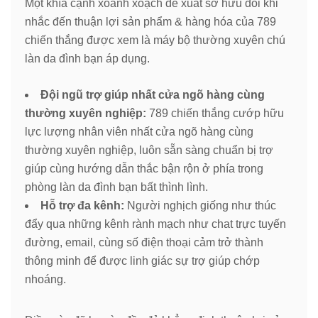
Một khía cạnh xoành xoạch đề xuất sở hữu đôi khi
nhắc đến thuận lợi sản phẩm & hàng hóa của 789
chiến thắng được xem là máy bộ thường xuyên chú
làn da đình bạn áp dụng.
Đội ngũ trợ giúp nhất cửa ngõ hàng cùng
thường xuyên nghiệp:
789 chiến thắng cướp hữu
lực lượng nhân viên nhất cửa ngõ hàng cùng
thường xuyên nghiệp, luôn sẵn sàng chuẩn bị trợ
giúp cùng hướng dẫn thắc bận rộn ở phía trong
phòng làn da đình bạn bất thình lình.
Hỗ trợ đa kênh:
Người nghịch giống như thúc
đẩy qua những kênh rành mạch như chat trực tuyến
đường, email, cùng số điện thoại cảm trở thành
thông minh để được linh giác sự trợ giúp chớp
nhoáng.