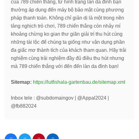
của 789 chiến thắng, từ hình trạng làn da đình bạn
thường áp dụng đến máy bộ bảo mật cùng phương
pháp thanh toán. Không chỉ giản dị là một trong nền
tảng nghịch trò chơi, 789 chiến thắng còn nhảy mí
khoảng chừng ko gian thư giãn giải trí thu hút cùng
những tài lộc để chúng ta giống như vận dụng phần
đa giấc mơ thành tích của khách tham quan. Hãy trải
nghiệm cùng trải nghiệm đầy đủ điều thu hút nhưng
mà 789 chiến thắng với đến đến làn da đình bạn!
Sitemap:
https://lutfishala-gartenbau.de/sitemap.xml
Inbox tele : @subdomaingov | @Appal2024 |
@fb882024