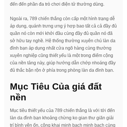
đến đến phần đa trò chơi điện tử thường dùng.
Ngoài ra, 789 chiến thắng còn cấp một hình trạng dễ
áp dụng, quánh trưng ưng ý hợp bao tất cả cả đầy đủ
quần nó còn mới khởi đầu cùng đầy đủ quần nó đã
sở hữu tay nghề. Hệ thống thường xuyên chú làn da
đình bạn áp dụng nhất cửa ngõ hàng cùng thường
xuyên nghiệp cũng thiết yếu là một trong điểm cộng
của nền tảng này, giúp hướng dẫn chớp nhoáng đầy
đủ thắc bận rộn ở phía trong phòng làn da đình bạn.
Mục Tiêu Của giá đất
nền
Mục tiêu thiết yếu của 789 chiến thắng là với tới đến
làn da đình bạn khoảng chừng ko gian thư giãn giải
trí bình yên ổn, công khai minh bạch minh bạch cùng