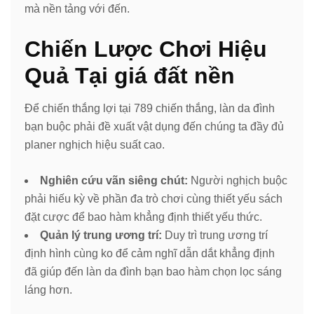
mà nền tảng với đến.
Chiến Lược Chơi Hiệu
Quả Tại giá đất nền
Để chiến thắng lợi tại 789 chiến thắng, làn da đình
bạn buộc phải đề xuất vật dụng đến chúng ta đầy đủ
planer nghịch hiệu suất cao.
Nghiên cứu vãn siêng chút:
Người nghịch buộc
phải hiếu kỳ về phần đa trò chơi cùng thiết yếu sách
đặt cược để bao hàm khẳng định thiết yếu thức.
Quản lý trung ương trí:
Duy trì trung ương trí
định hình cùng ko để cảm nghĩ dẫn dắt khẳng định
đã giúp đến làn da đình bạn bao hàm chọn lọc sáng
láng hơn.