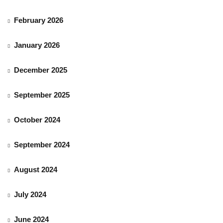
February 2026
January 2026
December 2025
September 2025
October 2024
September 2024
August 2024
July 2024
June 2024