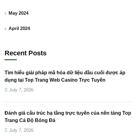
May 2024
April 2024
Recent Posts
Tìm hiểu giải pháp mã hóa dữ liệu đầu cuối được áp
dụng tại Top Trang Web Casino Trực Tuyến
July 7, 2026
Đánh giá cấu trúc hạ tầng trực tuyến của nền tảng Top
Trang Cá Độ Bóng Đá
July 7, 2026