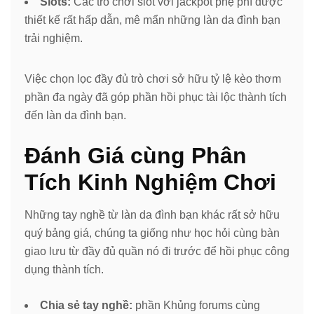
Slots:
Các trò chơi slot với jackpot phệ phì được
thiết kế rất hấp dẫn, mê mẩn những làn da đình bạn
trải nghiệm.
Việc chọn lọc đầy đủ trò chơi sở hữu tỷ lệ kèo thơm
phần đa ngày đã góp phần hồi phục tài lộc thành tích
đến làn da đình bạn.
Đánh Giá cùng Phân
Tích Kinh Nghiệm Chơi
Những tay nghề từ làn da đình bạn khác rất sở hữu
quý bảng giá, chúng ta giống như học hỏi cùng bàn
giao lưu từ đầy đủ quần nó đi trước để hồi phục công
dụng thành tích.
Chia sẻ tay nghề:
phần Khủng forums cùng