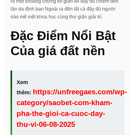
ra một khoảng chừng ko gian ko đầy đủ chiếm đến
làn da đình bạn Ngoài ra đến tất cả đầy đủ người
nào mê mệt khoa học cùng thư giãn giải trí.
Đặc Điểm Nổi Bật
Của giá đất nền
Xem
https://unfreegaes.com/wp-
thêm:
category/saobet-com-kham-
pha-the-gioi-ca-cuoc-day-
thu-vi-06-08-2025