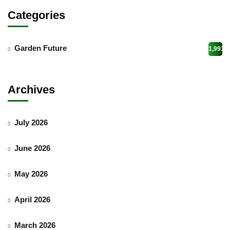
Categories
Garden Future
1,993
Archives
July 2026
June 2026
May 2026
April 2026
March 2026