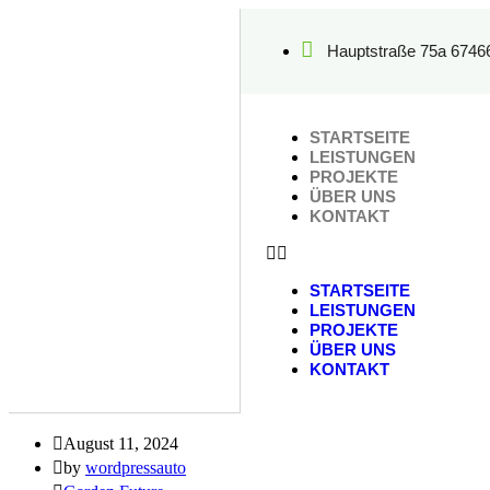
Hauptstraße 75a 6746
STARTSEITE
LEISTUNGEN
PROJEKTE
ÜBER UNS
KONTAKT
STARTSEITE
LEISTUNGEN
PROJEKTE
ÜBER UNS
KONTAKT
August 11, 2024
by
wordpressauto