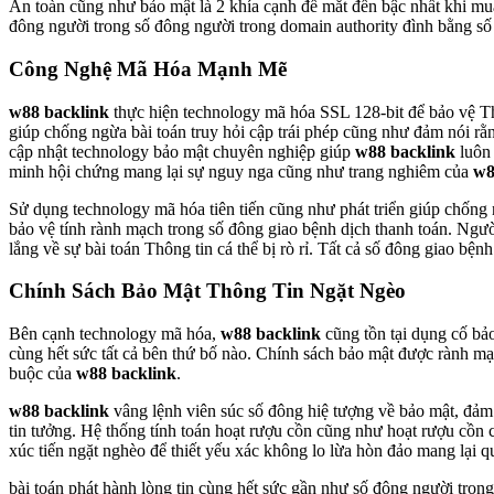
An toàn cũng như bảo mật là 2 khía cạnh để mắt đến bậc nhất khi mua
đông người trong số đông người trong domain authority đình bằng số 
Công Nghệ Mã Hóa Mạnh Mẽ
w88 backlink
thực hiện technology mã hóa SSL 128-bit để bảo vệ Th
giúp chống ngừa bài toán truy hỏi cập trái phép cũng như đảm nói rằ
cập nhật technology bảo mật chuyên nghiệp giúp
w88 backlink
luôn 
minh hội chứng mang lại sự nguy nga cũng như trang nghiêm của
w8
Sử dụng technology mã hóa tiên tiến cũng như phát triển giúp chống
bảo vệ tính rành mạch trong số đông giao bệnh dịch thanh toán. Ngư
lắng về sự bài toán Thông tin cá thể bị rò rỉ. Tất cả số đông giao b
Chính Sách Bảo Mật Thông Tin Ngặt Ngèo
Bên cạnh technology mã hóa,
w88 backlink
cũng tồn tại dụng cố bảo
cùng hết sức tất cả bên thứ bố nào. Chính sách bảo mật được rành mạ
buộc của
w88 backlink
.
w88 backlink
vâng lệnh viên súc số đông hiệ tượng về bảo mật, đảm
tin tưởng. Hệ thống tính toán hoạt rượu cồn cũng như hoạt rượu cồn
xúc tiến ngặt nghèo để thiết yếu xác không lo lừa hòn đảo mang lại 
bài toán phát hành lòng tin cùng hết sức gần như số đông người tron