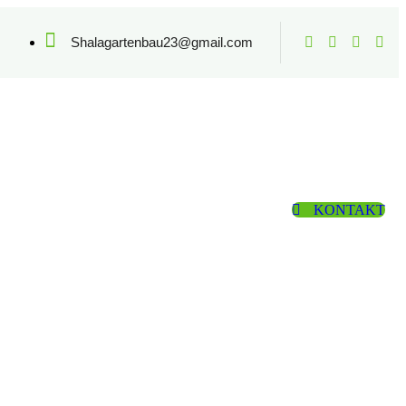
Shalagartenbau23@gmail.com
KONTAKT