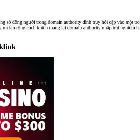
ong số đông người trong domain authority đình truy hỏi cập vào một t
ảy mí lan rộng cách khiến mang lại domain authority nhập trải nghiệm 
klink