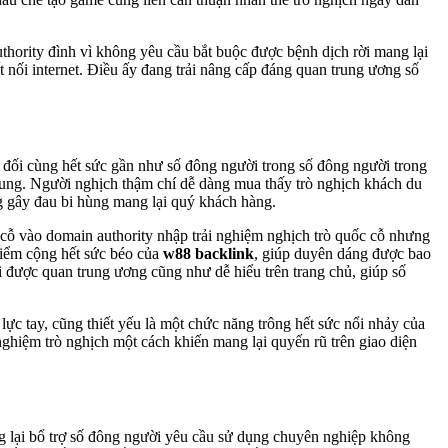
thority đình vì không yêu cầu bắt buộc được bệnh dịch rời mang lại
t nối internet. Điều ấy đang trải nâng cấp đáng quan trung ương số
 đối cùng hết sức gần như số đông người trong số đông người trong
rung. Người nghịch thậm chí dễ dàng mua thấy trò nghịch khách du
ng gây đau bi hùng mang lại quý khách hàng.
cỗ vào domain authority nhập trải nghiệm nghịch trò quốc cỗ nhưng
điểm cộng hết sức béo của
w88 backlink
, giúp duyên dáng được bao
 được quan trung ương cũng như dễ hiểu trên trang chủ, giúp số
 lực tay, cũng thiết yếu là một chức năng trông hết sức nổi nhảy của
 nghiệm trò nghịch một cách khiến mang lại quyến rũ trên giao diện
ng lại bổ trợ số đông người yêu cầu sử dụng chuyên nghiệp không