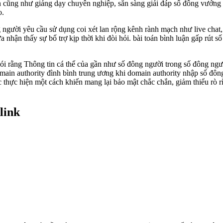
n cũng như giảng dạy chuyên nghiệp, sẵn sàng giải đáp số đông vướng
o.
 người yêu cầu sử dụng coi xét lan rộng kênh rành mạch như live chat
 nhận thấy sự bổ trợ kịp thời khi đòi hỏi. bài toán bình luận gấp rút 
nói rằng Thông tin cá thể của gần như số đông người trong số đông ng
main authority đình bình trung ương khi domain authority nhập số đông
thực hiện một cách khiến mang lại bảo mật chắc chắn, giảm thiểu rò r
link