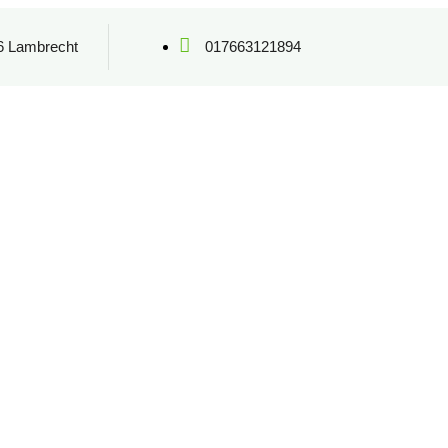
6 Lambrecht
017663121894