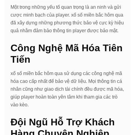
Một trong những yếu tố quan trọng là an ninh và gửi
cược minh bạch của player. xổ số miền bắc hôm qua
đã xây dựng những phương thức bảo vệ cực kỳ hiệu
quả nhằm đảm bảo thông tin player được bảo mật.
Công Nghệ Mã Hóa Tiên
Tiến
xổ số miền bắc hôm qua sử dụng các công nghệ mã
hóa cao cấp nhất để bảo vệ dữ liệu. Mọi thông tin cá
nhân cũng như giao dịch tài chính đều được mã hóa,
giúp player hoàn toàn yên tâm khi tham gia các trò
vào kèo.
Đội Ngũ Hỗ Trợ Khách
Hàng Chuyên Nghiệp