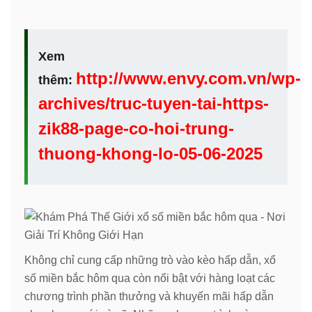
Xem
http://www.envy.com.vn/wp-
thêm:
archives/truc-tuyen-tai-https-
zik88-page-co-hoi-trung-
thuong-khong-lo-05-06-2025
Không chỉ cung cấp những trò vào kèo hấp dẫn, xổ
số miền bắc hôm qua còn nổi bật với hàng loạt các
chương trình phần thưởng và khuyến mãi hấp dẫn