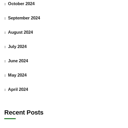
October 2024
September 2024
August 2024
July 2024
June 2024
May 2024
April 2024
Recent Posts