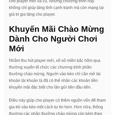
cho player mới và cũ. Những chương trình này
không chỉ giúp tăng tính cạnh tranh mà còn mang lại
giá trị gia tăng cho player.
Khuyến Mãi Chào Mừng
Dành Cho Người Chơi
Mới
Nhằm thu hút player mới, xổ số miền bắc hôm qua
thường xuyên tổ chức các chương trình phần
thưởng chào mừng. Người vào kèo chỉ cần mở tài
khoản tài khoản là đã có thể nhận các khoản tiền
khuyến mãi đặc biệt cho lần gửi tiền đầu tiên.
Điều này giúp cho player có thêm nguồn vốn để tham
gia trò vào kèo một cách tự tin hơn. Hơn nữa, thông
thường các phần thưởng chào mừng còn kèm theo