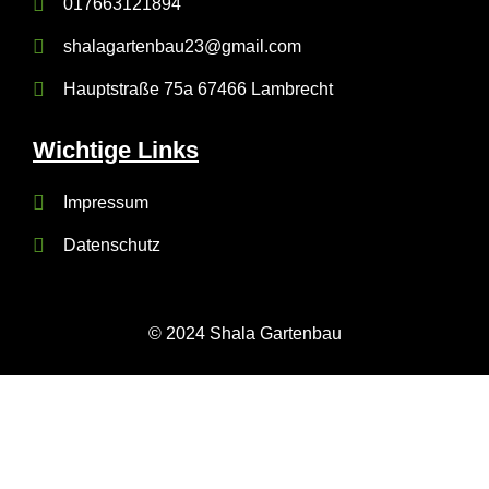
017663121894
shalagartenbau23@gmail.com
Hauptstraße 75a 67466 Lambrecht
Wichtige Links
Impressum
Datenschutz
© 2024 Shala Gartenbau