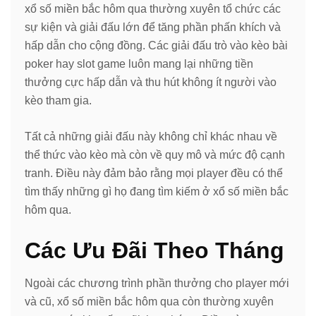
xổ số miền bắc hôm qua thường xuyên tổ chức các
sự kiện và giải đấu lớn để tăng phần phấn khích và
hấp dẫn cho cộng đồng. Các giải đấu trò vào kèo bài
poker hay slot game luôn mang lại những tiền
thưởng cực hấp dẫn và thu hút không ít người vào
kèo tham gia.
Tất cả những giải đấu này không chỉ khác nhau về
thể thức vào kèo mà còn về quy mô và mức độ cạnh
tranh. Điều này đảm bảo rằng mọi player đều có thể
tìm thấy những gì họ đang tìm kiếm ở xổ số miền bắc
hôm qua.
Các Ưu Đãi Theo Tháng
Ngoài các chương trình phần thưởng cho player mới
và cũ, xổ số miền bắc hôm qua còn thường xuyên