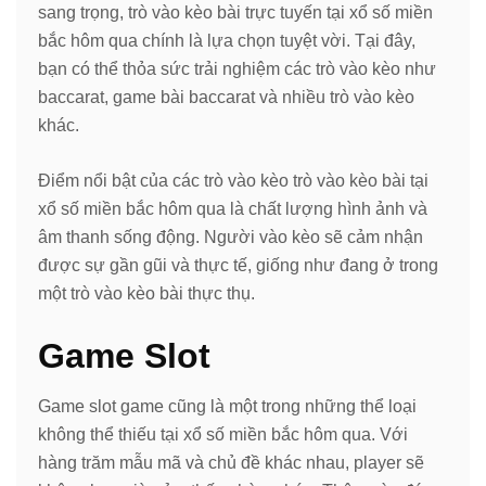
sang trọng, trò vào kèo bài trực tuyến tại xổ số miền
bắc hôm qua chính là lựa chọn tuyệt vời. Tại đây,
bạn có thể thỏa sức trải nghiệm các trò vào kèo như
baccarat, game bài baccarat và nhiều trò vào kèo
khác.
Điểm nổi bật của các trò vào kèo trò vào kèo bài tại
xổ số miền bắc hôm qua là chất lượng hình ảnh và
âm thanh sống động. Người vào kèo sẽ cảm nhận
được sự gần gũi và thực tế, giống như đang ở trong
một trò vào kèo bài thực thụ.
Game Slot
Game slot game cũng là một trong những thể loại
không thể thiếu tại xổ số miền bắc hôm qua. Với
hàng trăm mẫu mã và chủ đề khác nhau, player sẽ