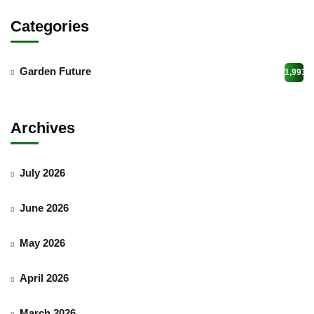
Categories
Garden Future
1,993
Archives
July 2026
June 2026
May 2026
April 2026
March 2026