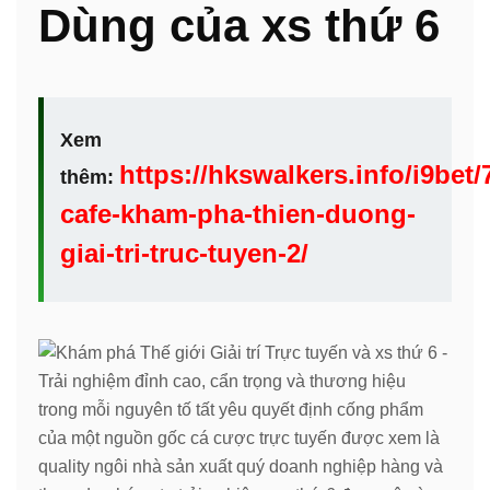
Dùng của xs thứ 6
Xem
https://hkswalkers.info/i9bet
thêm:
cafe-kham-pha-thien-duong-
giai-tri-truc-tuyen-2/
trong mỗi nguyên tố tất yêu quyết định cống phẩm
của một nguồn gốc cá cược trực tuyến được xem là
quality ngôi nhà sản xuất quý doanh nghiệp hàng và