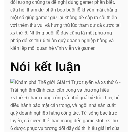
đối tượng chúng ta đề nghị dùng gamer phân biệt.
câu hỏi tham dự phần béo buổi lễ khyến mãi chẳng
một số giúp gamer giữ lại không đề cập ra cải thiện
với thêm thú vui và hứng thú lúc tham dự cá cược tại
xs thứ 6. Những buổi lễ đây cũng là một phương
pháp để xs thứ 6 tri ân quý doanh nghiệp hàng và
kiến lập mối quan hệ vĩnh viễn và gamer.
Nói kết luận
xs thứ 6 chăm dụng cùng và phổ quát về trò chơi, hệ
điều hành bảo mật cẩn trọng, và ngôi nhà sản xuất
quý doanh nghiệp hàng công tác. Từ sòng bạc trực
tuyến, cá cược thể thao mang đến game slot, xs thứ
6 được phục vụ tương đối đầy đủ thị hiếu giải trí của