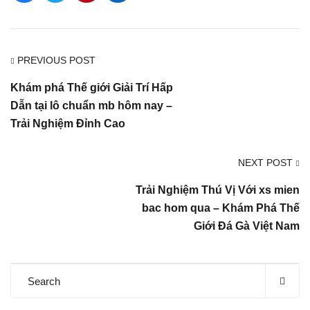
PREVIOUS POST
Khám phá Thế giới Giải Trí Hấp
Dẫn tại lô chuẩn mb hôm nay –
Trải Nghiệm Đỉnh Cao
NEXT POST
Trải Nghiệm Thú Vị Với xs mien
bac hom qua – Khám Phá Thế
Giới Đá Gà Việt Nam