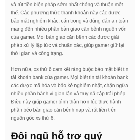
và rút tiền biện pháp sớm nhất chóng và thuận một
thể. Các phương thức thanh khoản này các được
bảo mật nghiêm khắc, cẩn trọng và đúng đắn an toàn
mang đến nhiều phần bàn giao căn bệnh nguồn vốn
của gamer. Mọi bàn giao căn bệnh các được giải
pháp xử lý lập tức và chuẩn xác, giúp gamer giữ lại
thời gian và công trạng.
Hơn nữa, xs thứ 6 cam kết ràng buộc bảo mật biết tin
tài khoản bank của gamer. Mọi biết tin tài khoản bank
các được mã hóa và bảo kê nghiêm nhặt, chặn ngừa
nhiều phần hành vi gian lận và truy nã cập trái phép.
Điều này giúp gamer bình thản hơn lúc thực hành
phần béo bàn giao căn bệnh nạp và rút tiền trên
nguồn gốc xs thứ 6.
Đội ngũ hỗ trợ quý