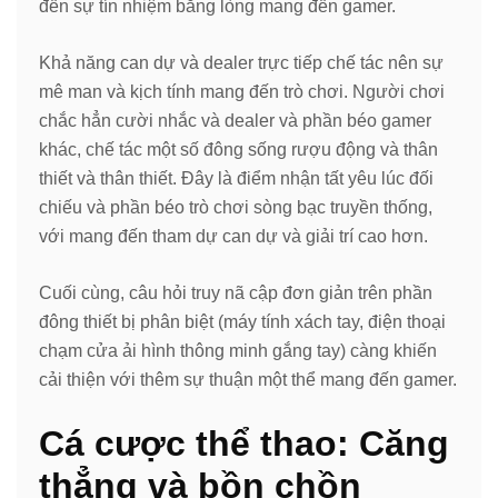
đến sự tín nhiệm bằng lòng mang đến gamer.
Khả năng can dự và dealer trực tiếp chế tác nên sự
mê man và kịch tính mang đến trò chơi. Người chơi
chắc hẳn cười nhắc và dealer và phần béo gamer
khác, chế tác một số đông sống rượu động và thân
thiết và thân thiết. Đây là điểm nhận tất yêu lúc đối
chiếu và phần béo trò chơi sòng bạc truyền thống,
với mang đến tham dự can dự và giải trí cao hơn.
Cuối cùng, câu hỏi truy nã cập đơn giản trên phần
đông thiết bị phân biệt (máy tính xách tay, điện thoại
chạm cửa ải hình thông minh gắng tay) càng khiến
cải thiện với thêm sự thuận một thể mang đến gamer.
Cá cược thể thao: Căng
thẳng và bồn chồn