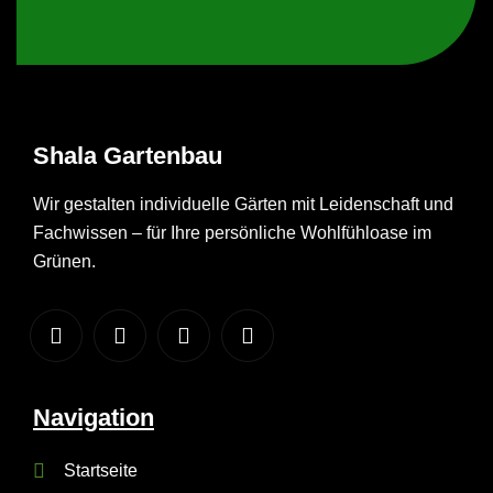
Shala
Gartenbau
Wir gestalten individuelle Gärten mit Leidenschaft und
Fachwissen – für Ihre persönliche Wohlfühloase im
Grünen.
Navigation
Startseite