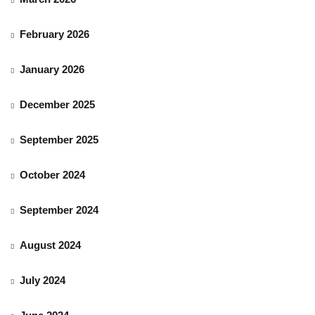
February 2026
January 2026
December 2025
September 2025
October 2024
September 2024
August 2024
July 2024