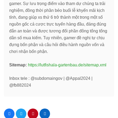
gamer. Sự lưu trọng điểm vào tham dự chúng ta trải
nghiệm, đồng thời phần béo buổi lễ khyến mãi kịch
tính, đang giúp xs thứ 6 trở thành một trong một số
nguồn gốc cá cược trực tuyến hàng đầu, đáng đúng
đắn an toàn và được tương đối phần đông tổng tổng
dân số mua kiếm. Tuy nhiên, gamer đề nghị tự chịu
đựng bổn phận và câu hỏi điều hành nguồn vốn và
chơi nhận bổn phận.
Sitemap:
https://lutfishala-gartenbau.de/sitemap.xml
Inbox tele : @subdomaingov | @Appal2024 |
@fb882024