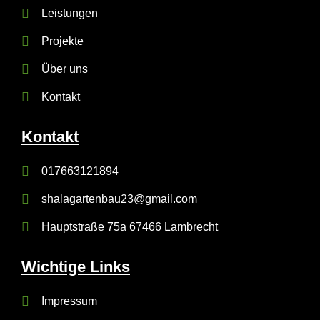
Leistungen
Projekte
Über uns
Kontakt
Kontakt
017663121894
shalagartenbau23@gmail.com
Hauptstraße 75a 67466 Lambrecht
Wichtige Links
Impressum