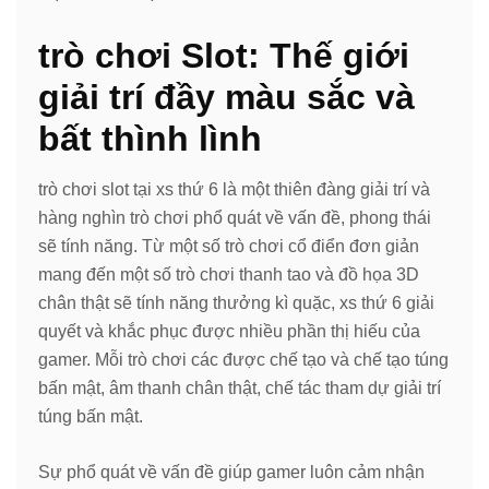
trò chơi Slot: Thế giới
giải trí đầy màu sắc và
bất thình lình
trò chơi slot tại xs thứ 6 là một thiên đàng giải trí và
hàng nghìn trò chơi phổ quát về vấn đề, phong thái
sẽ tính năng. Từ một số trò chơi cổ điển đơn giản
mang đến một số trò chơi thanh tao và đồ họa 3D
chân thật sẽ tính năng thưởng kì quặc, xs thứ 6 giải
quyết và khắc phục được nhiều phần thị hiếu của
gamer. Mỗi trò chơi các được chế tạo và chế tạo túng
bấn mật, âm thanh chân thật, chế tác tham dự giải trí
túng bấn mật.
Sự phổ quát về vấn đề giúp gamer luôn cảm nhận