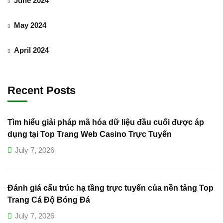
June 2024
May 2024
April 2024
Recent Posts
Tìm hiểu giải pháp mã hóa dữ liệu đầu cuối được áp
dụng tại Top Trang Web Casino Trực Tuyến
July 7, 2026
Đánh giá cấu trúc hạ tầng trực tuyến của nền tảng Top
Trang Cá Độ Bóng Đá
July 7, 2026