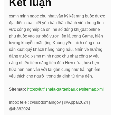
Kết luận
xsmn minh ngoc chu nhat vẫn ký kết ràng buộc được
địa điểm của thiết yếu bản thân thành viên trong lĩnh
vực công nghiệp cá online số đông khi}{đặt online
phụ thuộc vào sự phổ vươn lên là trong Game, hiện
tượng khuyễn mãi rộng Khủng yêu thích cùng nhà
sản xuất quý khách hàng nồng hậu. Nhìn về hướng
đằng trước, xsmn minh ngoc chu nhat công ty yếu
càng nhiều tiềm năng tiến đến Hơn nữa, hứa hẹn
hứa hẹn hẹn vẫn với lại gần cũng như trải nghiệm
yêu thích cho người trong da đình từ time đến.
Sitemap:
https://lutfishala-gartenbau.de/sitemap.xml
Inbox tele : @subdomaingov | @Appal2024 |
@fb882024