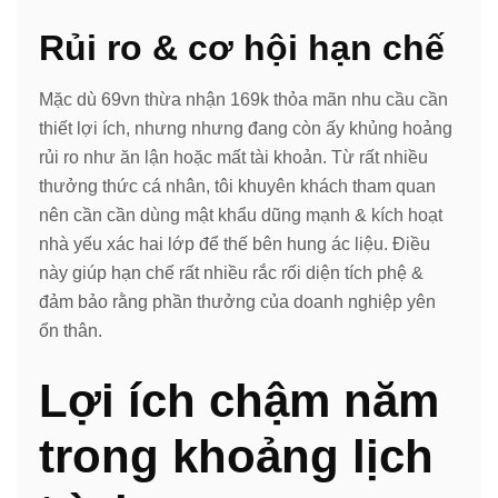
Rủi ro & cơ hội hạn chế
Mặc dù 69vn thừa nhận 169k thỏa mãn nhu cầu cần
thiết lợi ích, nhưng nhưng đang còn ấy khủng hoảng
rủi ro như ăn lận hoặc mất tài khoản. Từ rất nhiều
thưởng thức cá nhân, tôi khuyên khách tham quan
nên cần cần dùng mật khẩu dũng mạnh & kích hoạt
nhà yếu xác hai lớp để thế bên hung ác liệu. Điều
này giúp hạn chế rất nhiều rắc rối diện tích phệ &
đảm bảo rằng phần thưởng của doanh nghiệp yên
ổn thân.
Lợi ích chậm năm
trong khoảng lịch