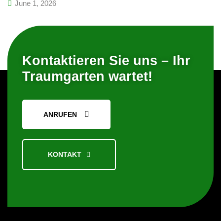
June 1, 2026
Kontaktieren Sie uns – Ihr
Traumgarten wartet!
ANRUFEN
KONTAKT