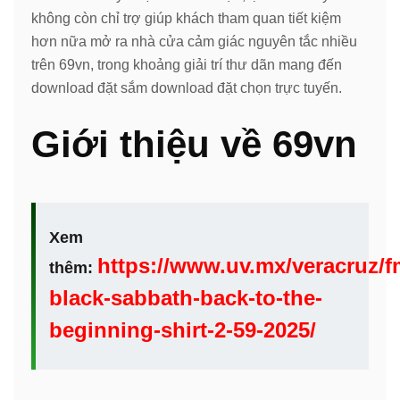
không còn chỉ trợ giúp khách tham quan tiết kiệm
hơn nữa mở ra nhà cửa cảm giác nguyên tắc nhiều
trên 69vn, trong khoảng giải trí thư dãn mang đến
download đặt sắm download đặt chọn trực tuyến.
Giới thiệu về 69vn
Xem
https://www.uv.mx/veracruz/f
thêm:
black-sabbath-back-to-the-
beginning-shirt-2-59-2025/