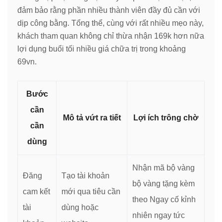
đảm bảo rằng phần nhiều thành viên đầy đủ cần với
dịp công bằng. Tổng thể, cùng với rất nhiều mẹo này,
khách tham quan không chỉ thừa nhận 169k hơn nữa
lợi dụng buổi tối nhiều giá chữa trị trong khoảng
69vn.
Bước
cần
Mô tả vứt ra tiết
Lợi ích trông chờ
cần
dùng
Nhận mã bộ vàng
Đăng
Tạo tài khoản
bộ vàng tặng kèm
cam kết
mới qua tiêu cần
theo Ngay cố kỉnh
tài
dùng hoặc
nhiên ngay tức