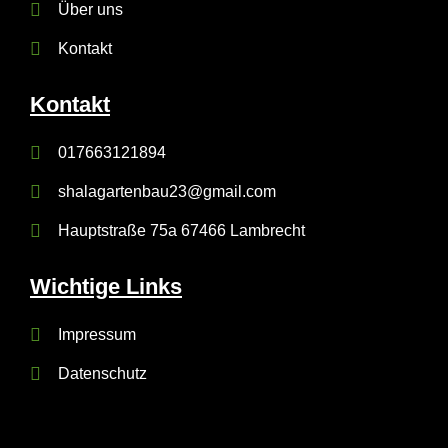
Über uns
Kontakt
Kontakt
017663121894
shalagartenbau23@gmail.com
Hauptstraße 75a 67466 Lambrecht
Wichtige Links
Impressum
Datenschutz