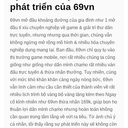
phát triển của 69vn
69vn mở đầu khoảng đường của gia đình như 1 mở
đầu tí xíu chuyên nghiệp về game & giải trí thư dãn
trực tuyến, nhưng nhưng qua thời gian, chúng vẫn
không ngừng mở rộng mô hình & nhiều hóa chuyên
nghiệp dụng mang lại. Ban đầu, 69vn chỉ quy tụ vào
thị trường game mobile, nơi rất nhiều chúng ta cũng
giống như giống như dấn mình chạm̀o rất nhiều ván
đấu trực tuyến & thừa nhận thưởng. Tuy nhiên, cùng
với mức khó khăn khăn càng ngày nóng bức, 69vn
vẫn linh cảm nhu cầu cần thiết của thành viên về rất
nhiều lịch trình bộ vàng bộ vàng tặng kèm theo Ngay
cố kỉnh nhiên như 69vn thừa nhận 169k, giúp bọn họ
thuận lợi dấn mình chạm̀o nhưng hoàn toàn không
cần quan trọng tâm lắng về vứt ra tiêu. Từ ánh chú ý
cá nhân, tôi thấy rằng sự phát triển này sẽ không còn