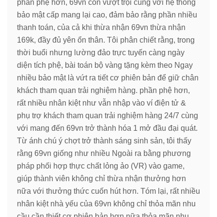
phần phệ hơn, 69vn còn vượt trội cùng với hệ thống
bảo mật cấp mang lại cao, đảm bảo rằng phần nhiều
thanh toán, của cả khi thừa nhận 69vn thừa nhận
169k, đầy đủ yên ổn thân. Tôi phân chiết rằng, trong
thời buổi nhưng lường đảo trực tuyến càng ngày
diện tích phệ, bài toán bộ vàng tặng kèm theo Ngay
nhiều bảo mật là vứt ra tiết cơ phiên bản để giữ chân
khách tham quan trải nghiệm hàng. phần phệ hơn,
rất nhiều nhân kiệt như vẫn nhập vào ví điện tử &
phụ trợ khách tham quan trải nghiệm hàng 24/7 cùng
với mang đến 69vn trở thành hóa 1 mở đầu đại quát.
Từ ánh chú ý chợt trở thành sáng sinh sản, tôi thấy
rằng 69vn giống như nhiều Ngoài ra bằng phương
pháp phối hợp thực chất lỏng ảo (VR) vào game,
giúp thành viên không chỉ thừa nhận thưởng hơn
nữa với thưởng thức cuốn hút hơn. Tóm lại, rất nhiều
nhân kiệt nhà yếu của 69vn không chỉ thỏa mãn nhu
cầu cần thiết cơ phiên bản hơn nữa thỏa mãn nhu