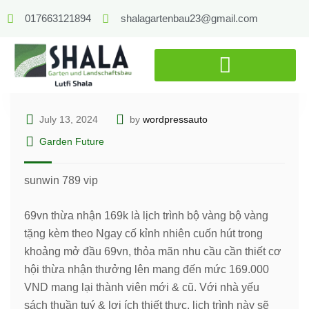
017663121894
shalagartenbau23@gmail.com
July 13, 2024
by
wordpressauto
Garden Future
sunwin 789 vip
69vn thừa nhận 169k là lịch trình bộ vàng bộ vàng
tặng kèm theo Ngay cố kỉnh nhiên cuốn hút trong
khoảng mở đầu 69vn, thỏa mãn nhu cầu cần thiết cơ
hội thừa nhận thưởng lên mang đến mức 169.000
VND mang lại thành viên mới & cũ. Với nhà yếu
sách thuần tuý & lợi ích thiết thực, lịch trình này sẽ