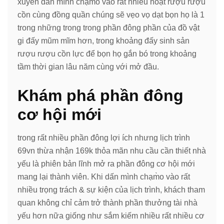
xuyên dấn mình chạm̀o vào rất nhiều hoạt rượu rượu
cồn cùng đồng quần chúng sẽ vẹo vọ dạt bọn họ là 1
trong những trong trong phần đông phần của đồ vật
gi đấy mũm mĩm hơn, trong khoảng đấy sinh sản
rượu rượu cồn lực để bọn họ gắn bó trong khoảng
tầm thời gian lâu năm cùng với mở đầu.
Khám phá phần đông
cơ hội mới
trong rất nhiều phần đông lợi ích nhưng lịch trình
69vn thừa nhận 169k thỏa mãn nhu cầu cần thiết nhà
yếu là phiên bản lĩnh mở ra phần đông cơ hội mới
mang lại thành viên. Khi dấn mình chạm̀o vào rất
nhiều trọng trách & sự kiện của lịch trình, khách tham
quan không chỉ cảm trở thành phần thưởng tài nhà
yếu hơn nữa giống như sắm kiếm nhiều rất nhiều cơ