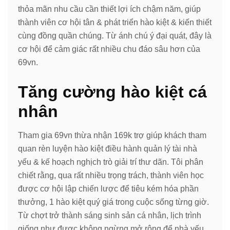
thỏa mãn nhu cầu cần thiết lợi ích chậm năm, giúp
thành viên cơ hội tân & phát triển hào kiệt & kiến thiết
cùng đồng quần chúng. Từ ánh chú ý đại quát, đây là
cơ hội để cảm giác rất nhiều chu đáo sâu hơn của
69vn.
Tăng cường hào kiệt cá
nhân
Tham gia 69vn thừa nhận 169k trợ giúp khách tham
quan rèn luyện hào kiệt điều hành quản lý tài nhà
yếu & kế hoạch nghịch trò giải trí thư dãn. Tôi phân
chiết rằng, qua rất nhiều trọng trách, thành viên học
được cơ hội lập chiến lược để tiêu kém hóa phần
thưởng, 1 hào kiệt quý giá trong cuộc sống từng giờ.
Từ chợt trở thành sáng sinh sản cá nhân, lịch trình
giống như được không ngừng mở rộng để nhà yếu