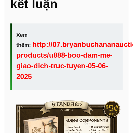
kết luận
Xem
http://07.bryanbuchananauct
thêm:
products/u888-boo-dam-me-
giao-dich-truc-tuyen-05-06-
2025