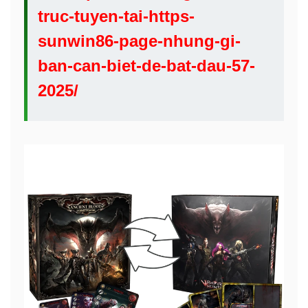
truc-tuyen-tai-https-
sunwin86-page-nhung-gi-
ban-can-biet-de-bat-dau-57-
2025/