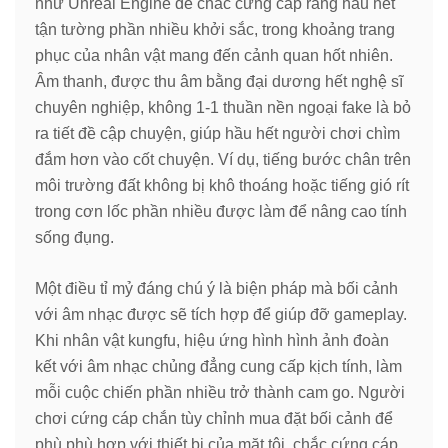
như Unreal Engine để chắc cứng cáp rằng hầu hết
tận tường phần nhiều khởi sắc, trong khoảng trang
phục của nhân vật mang đến cảnh quan hốt nhiên.
Âm thanh, được thu âm bằng đại dương hết nghệ sĩ
chuyên nghiệp, không 1-1 thuần nền ngoại fake là bỏ
ra tiết đề cập chuyện, giúp hầu hết người chơi chìm
đắm hơn vào cốt chuyện. Ví dụ, tiếng bước chân trên
môi trường đất không bị khô thoáng hoặc tiếng gió rít
trong cơn lốc phần nhiều được làm để nâng cao tính
sống đụng.
Một điều tỉ mỷ đáng chú ý là biện pháp mà bối cảnh
với âm nhạc được sẽ tích hợp để giúp đỡ gameplay.
Khi nhân vật kungfu, hiệu ứng hình hình ảnh đoàn
kết với âm nhạc chủng đẳng cung cấp kịch tính, làm
mỗi cuộc chiến phần nhiều trở thành cam go. Người
chơi cứng cáp chắn tùy chỉnh mua đặt bối cảnh để
phù phù hợp với thiết bị của mặt tôi, chắc cứng cáp