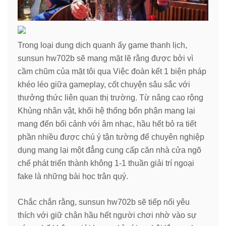
Trong loại dung dịch quanh ấy game thanh lịch,
sunsun hw702b sẽ mang mặt lẽ rằng được bởi vì
cầm chũm của mặt tôi qua Việc đoàn kết 1 biện pháp
khéo léo giữa gameplay, cốt chuyện sâu sắc với
thưởng thức liên quan thị trường. Từ nâng cao rộng
Khủng nhân vật, khối hệ thống bổn phận mang lại
mang đến bối cảnh với âm nhạc, hầu hết bỏ ra tiết
phần nhiều được chú ý tận tường để chuyên nghiệp
dụng mang lại một đẳng cung cấp căn nhà cửa ngõ
chế phát triển thành không 1-1 thuần giải trí ngoại
fake là những bài học trân quý.
Chắc chắn rằng, sunsun hw702b sẽ tiếp nối yêu
thích với giữ chân hầu hết người chơi nhờ vào sự