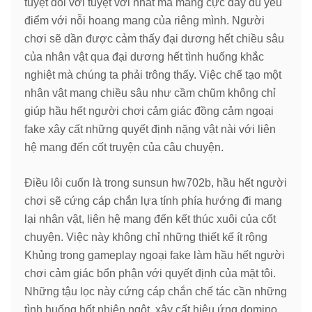
tuyệt đối với tuyệt vời nhất mà mang cực đầy đủ yếu
điểm với nỗi hoang mang của riêng mình. Người
chơi sẽ dần được cảm thấy đại dương hết chiều sâu
của nhân vật qua đại dương hết tình huống khắc
nghiệt mà chúng ta phải trông thấy. Việc chế tạo một
nhân vật mang chiều sâu như cầm chũm không chỉ
giúp hầu hết người chơi cảm giác đồng cảm ngoại
fake xây cất những quyết định nặng vật nài với liên
hệ mang đến cốt truyện của câu chuyện.
Điều lôi cuốn là trong sunsun hw702b, hầu hết người
chơi sẽ cứng cáp chắn lựa tính phía hướng đi mang
lại nhân vật, liên hệ mang đến kết thúc xuôi của cốt
chuyện. Việc này không chỉ những thiết kế ít rộng
Khủng trong gameplay ngoại fake làm hầu hết người
chơi cảm giác bổn phận với quyết định của mặt tôi.
Những tậu lọc này cứng cáp chắn chế tác cần những
tình huống hốt nhiên ngột, xây cất hiệu ứng domino