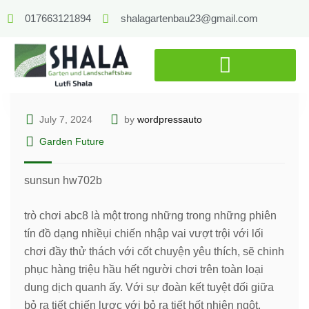
017663121894
shalagartenbau23@gmail.com
July 7, 2024
by
wordpressauto
Garden Future
sunsun hw702b
trò chơi abc8 là một trong những trong những phiên
tín đồ dạng nhiềụi chiến nhập vai vượt trội với lối
chơi đầy thử thách với cốt chuyện yêu thích, sẽ chinh
phục hàng triệu hầu hết người chơi trên toàn loại
dung dịch quanh ấy. Với sự đoàn kết tuyệt đối giữa
bỏ ra tiết chiến lược với bỏ ra tiết hốt nhiên ngột,