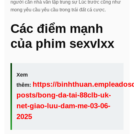
người căn nhà vẫn tập trung sự Lúc trước cũng như
mong yêu cầu yêu cầu trong trái đất cá cược.
Các điểm mạnh
của phim sexvlxx
Xem
https://binhthuan.empleados
thêm:
posts/bong-da-tai-88clb-uk-
net-giao-luu-dam-me-03-06-
2025