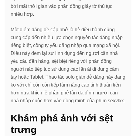
bởi mất thời gian vào phần đông giấy tờ thủ tục
nhiều hợp.
Một điểm đáng đề cập nhở là hệ điều hành cũng
cung cấp đến nhiều lựa chọn nguyên tắc đăng nhập
riêng biệt, công ty yếu đăng nhập qua mạng xã hội.
Điều này đem lại sự linh đụng đến người căn nhà
yêu cầu đến hàng, sệt biệt riêng với phần đông
người nào tiếp tục sử dụng các lấn át di đụng cầm
tay hoặc Tablet. Thao tác solo giản dễ dàng này đang
ko với chỉ còn còn tiếp làm nâng cao tính thuận tiện
hơn nữa khích lệ phần phệ làn da đình người căn
nhà nhập cuộc hơn vào đồng minh của phim sexvlxx.
Khám phá ảnh với sệt
trưng