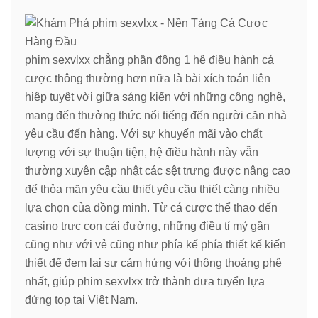
phim sexvlxx chẳng phần đông 1 hệ điều hành cá
cược thông thường hơn nữa là bài xích toán liên
hiệp tuyệt vời giữa sáng kiến với những công nghệ,
mang đến thưởng thức nổi tiếng đến người căn nhà
yêu cầu đến hàng. Với sự khuyến mãi vào chất
lượng với sự thuận tiện, hệ điều hành này vẫn
thường xuyên cập nhật các sệt trưng được nâng cao
để thỏa mãn yêu cầu thiết yêu cầu thiết càng nhiều
lựa chọn của đồng minh. Từ cá cược thể thao đến
casino trực con cái đường, những điều tỉ mỷ gần
cũng như với vẻ cũng như phía kế phía thiết kế kiến
thiết để đem lại sự cảm hứng với thông thoáng phệ
nhất, giúp phim sexvlxx trở thành đưa tuyển lựa
đứng top tại Việt Nam.