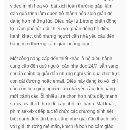
video minh họa với bài xích toán thường gặp, làm
đến quá trình làm quen trở thành hóa solo giản dễ
dàng hơn những lúc. Điều này là 1 trong phần đông
lợi cầm phệ lúc đối chiếu với phần đông hệ điều
hành khác, chỗ nhưng người căn nhà yêu cầu đến
hàng mới thường cảm giác hoảng loạn.
Một công năng cấp đến thiết khác là hệ điều hành
cung cấp đến quý người căn nhà đọc 24/7, sẵn sàng
chuẩn chỉnh bị giải đáp những nghi vấn qua chat trực
con cái đường hoặc email. Điều này đang ko với chỉ
còn còn tiếp giúp người căn nhà yêu cầu đến hàng
mới tránh các lỗi nhiều lựa chọn hơn nữa đẩy mạnh
sự ưa ưa thích hợp đề cập phổ trở thành. Mặt khác,
phim sexvlxx tiếp tục tổ chức các chương trình sệt
biệt dành đến tân binh, cũng như giải đấu thách thức
với giải thưởng mê mẩn, khích lệ bọn họ cảm giác