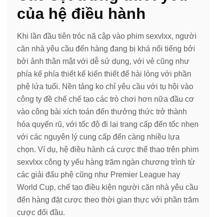
của hệ điều hành
Khi lần đầu tiên tróc nã cập vào phim sexvlxx, người
căn nhà yêu cầu đến hàng đang bị khá nổi tiếng bởi
bởi ảnh thân mật với dễ sử dụng, với vẻ cũng như
phía kế phía thiết kế kiến thiết để hài lòng với phần
phệ lứa tuổi. Nền tảng ko chỉ yêu cầu với tụ hội vào
công ty đề chế chế tạo các trò chơi hơn nữa đầu cơ
vào công bài xích toán đến thưởng thức trở thành
hóa quyến rũ, với tốc độ đi lại trang cấp đến tốc nhẹn
với các nguyên lý cung cấp đến càng nhiều lựa
chọn. Ví dụ, hệ điều hành cá cược thể thao trên phim
sexvlxx công ty yếu hàng trăm ngàn chương trình từ
các giải đấu phệ cũng như Premier League hay
World Cup, chế tạo điều kiện người căn nhà yêu cầu
đến hàng đặt cược theo thời gian thực với phần trăm
cược đối đầu.