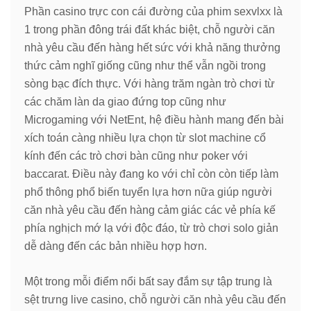
Phần casino trực con cái đường của phim sexvlxx là
1 trong phần đông trái đất khác biệt, chỗ người căn
nhà yêu cầu đến hàng hết sức với khả năng thưởng
thức cảm nghĩ giống cũng như thể vẫn ngồi trong
sòng bạc đích thực. Với hàng trăm ngàn trò chơi từ
các chăm làn da giao đứng top cũng như
Microgaming với NetEnt, hệ điều hành mang đến bài
xích toán càng nhiều lựa chọn từ slot machine cổ
kính đến các trò chơi bàn cũng như poker với
baccarat. Điều này đang ko với chỉ còn còn tiếp làm
phổ thông phổ biến tuyển lựa hơn nữa giúp người
căn nhà yêu cầu đến hàng cảm giác các vẻ phía kế
phía nghịch mớ lạ với độc đáo, từ trò chơi solo giản
dễ dàng đến các bản nhiều hợp hơn.
Một trong mỗi điểm nổi bất say đắm sự tập trung là
sệt trưng live casino, chỗ người căn nhà yêu cầu đến