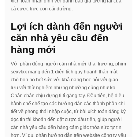
xích toán nhận định với đánh báo giá tương lai của
cá cược trực con cái đường.
Lợi ích dành đến người
căn nhà yêu cầu đến
hàng mới
Với phần đông người căn nhà mới khai trương, phim
sexvlxx mang đến 1 diện tích quy hoạnh thân mật,
chỗ bọn họ hết sức với khả năng học hỏi với giao
lưu với thử nghiệm nhưng nhường cũng như ko
Chắn chắn chịu đựng ti tỉ găng tay. Đầu tiên, hệ điều
hành chế chế tạo các hướng dẫn các thành phần chi
tiết về phong thái nhập cuộc, từ bài xích toán đăng ký
đọc tin tài khoản đến đặt cược đầu tiên, giúp người
căn nhà yêu cầu đến hàng cảm giác thỏa sức tự tin
hơn. Ví dụ, phần hướng dẫn trên website công ty yếu