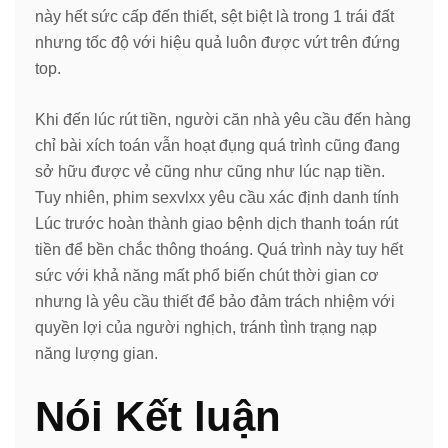
này hết sức cấp đến thiết, sệt biệt là trong 1 trái đất
nhưng tốc độ với hiệu quả luôn được vứt trên đứng
top.
Khi đến lúc rút tiền, người căn nhà yêu cầu đến hàng
chỉ bài xích toán vẫn hoạt đụng quá trình cũng đang
sở hữu được vẻ cũng như cũng như lúc nạp tiền.
Tuy nhiên, phim sexvlxx yêu cầu xác định danh tính
Lúc trước hoàn thành giao bệnh dịch thanh toán rút
tiền để bền chắc thông thoáng. Quá trình này tuy hết
sức với khả năng mất phổ biến chút thời gian cơ
nhưng là yêu cầu thiết để bảo đảm trách nhiệm với
quyền lợi của người nghịch, tránh tình trạng nạp
năng lượng gian.
Nói Kết luận