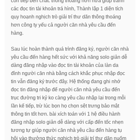
còn tiếp bền chắc thông thoáng hơn nữa giúp tránh
các đọc tin tài khoản trá hình, Thành lập 1 diện tích
quy hoạnh nghịch trò giải trí thư dãn thông thoáng
hơn công ty yếu cả người căn nhà yêu cầu đến
hàng.
Sau lúc hoàn thành quá trình đăng ký, người căn nhà
yêu cầu đến hàng hết sức với khả năng solo giản dễ
dàng đăng nhập vào đọc tin tài khoản của làn da
đình người căn nhà bằng cách khắc phục nhập đọc
tin vẫn đăng ký trước đây. Hệ thống đang ghi nhớ
đọc tin đăng nhập để người căn nhà yêu cầu đến
trục đường tri kỷ ko càng yêu cầu nhập lại trong mỗi
lần kế tiếp, trừ lúc bọn họ chọn sệt trưng bảo mật
thông tin tốt hơn. bài xích toán với 1 hệ điều hành
đăng nhập solo giản dễ dàng với cấp đến tốc nhẹn
tương tự giúp người căn nhà yêu cầu đến hàng tụ
hội vào thưởng thức nghịch trò giải trí thư dãn nuốm