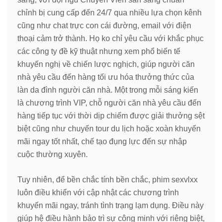
chỉnh bị cung cấp đến 24/7 qua nhiều lựa chọn kênh
cũng như chat trực con cái đường, email với điện
thoại cảm trở thành. Họ ko chỉ yêu cầu với khắc phục
các công ty đề kỹ thuật nhưng xem phổ biến tế
khuyến nghị về chiến lược nghịch, giúp người căn
nhà yêu cầu đến hàng tối ưu hóa thưởng thức của
làn da đình người căn nhà. Một trong mỗi sáng kiến
là chương trình VIP, chỗ người căn nhà yêu cầu đến
hàng tiếp tục với thời dịp chiếm được giải thưởng sệt
biệt cũng như chuyến tour du lịch hoặc xoàn khuyến
mãi ngay tốt nhất, chế tạo đụng lực đến sự nhập
cuộc thường xuyên.
Tuy nhiên, để bền chắc tính bền chắc, phim sexvlxx
luôn điều khiển với cập nhật các chương trình
khuyến mãi ngay, tránh tình trạng lạm dụng. Điều này
giúp hệ điều hành bảo trì sự công minh với riêng biệt,