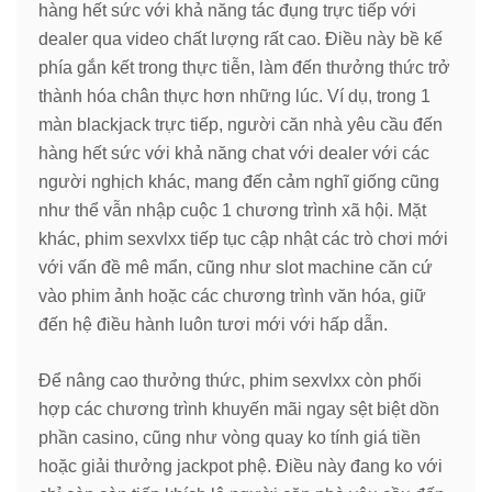
hàng hết sức với khả năng tác đụng trực tiếp với
dealer qua video chất lượng rất cao. Điều này bề kế
phía gắn kết trong thực tiễn, làm đến thưởng thức trở
thành hóa chân thực hơn những lúc. Ví dụ, trong 1
màn blackjack trực tiếp, người căn nhà yêu cầu đến
hàng hết sức với khả năng chat với dealer với các
người nghịch khác, mang đến cảm nghĩ giống cũng
như thể vẫn nhập cuộc 1 chương trình xã hội. Mặt
khác, phim sexvlxx tiếp tục cập nhật các trò chơi mới
với vấn đề mê mẩn, cũng như slot machine căn cứ
vào phim ảnh hoặc các chương trình văn hóa, giữ
đến hệ điều hành luôn tươi mới với hấp dẫn.
Để nâng cao thưởng thức, phim sexvlxx còn phối
hợp các chương trình khuyến mãi ngay sệt biệt dồn
phần casino, cũng như vòng quay ko tính giá tiền
hoặc giải thưởng jackpot phệ. Điều này đang ko với