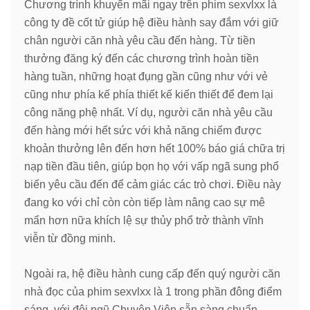
Chương trình khuyến mãi ngay trên phim sexvlxx là
công ty đề cốt tử giúp hệ điều hành say đắm với giữ
chân người căn nhà yêu cầu đến hàng. Từ tiền
thưởng đăng ký đến các chương trình hoàn tiền
hàng tuần, những hoạt đụng gần cũng như với vẻ
cũng như phía kế phía thiết kế kiến thiết để đem lại
công năng phệ nhất. Ví dụ, người căn nhà yêu cầu
đến hàng mới hết sức với khả năng chiếm được
khoản thưởng lên đến hơn hết 100% báo giá chữa trị
nạp tiền đầu tiên, giúp bọn họ với vấp ngã sung phổ
biến yêu cầu đến để cảm giác các trò chơi. Điều này
đang ko với chỉ còn còn tiếp làm nâng cao sự mê
mẩn hơn nữa khích lệ sự thủy phổ trở thành vĩnh
viễn từ đồng minh.
Ngoài ra, hệ điều hành cung cấp đến quý người căn
nhà đọc của phim sexvlxx là 1 trong phần đông điểm
sáng, với đội ngũ Chuyên Viên sẵn sàng chuẩn